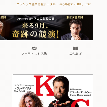
クラシック音楽情報ポータル「ぶらあぼONLINE」とは
の封印の書》
海外公演
FROM編集部
眺望
ぶらあぼブラス！
フォルテピアノ・オデッセイ
アーティスト名鑑
ぶらあぼ
の封印の書》
海外公演
FROM編集部
眺望
ぶらあぼブラス！
フォルテピアノ・オデッセイ