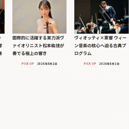
＝
国際的に活躍する実力派ヴ
ヴィオッティ×東響 ウィー
響
ァイオリニスト松本紘佳が
ン音楽の核心へ迫る古典プ
奏
奏でる極上の響き
ログラム
PICK UP
2026年8月2日
PICK UP
2026年8月1日