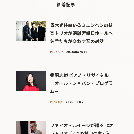
新着記事
青木尚佳率いるミュンヘンの弦
楽トリオが浜離宮朝日ホールへ――
名手たちが交わす音の対話
PICK UP
2026年8月8日
桑原志織 ピアノ・リサイタル
－オール・ショパン・プログラ
ム－
Pick Up
2026年8月7日
ファビオ・ルイージが語る 《オ
ラトリオ「7つの封印の書」》