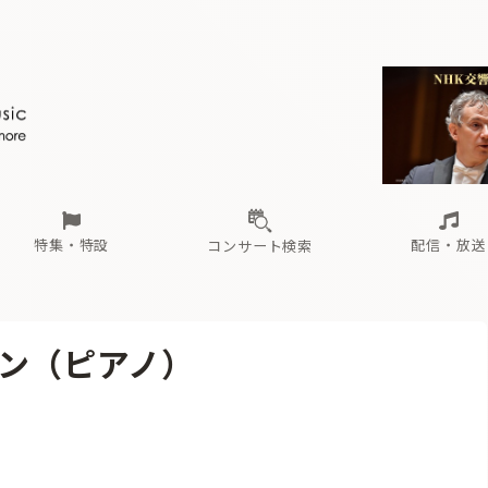
ール
（毎月更新）
東
電子版（無料・月刊）
トピックス
関西
フェスタサマーミューザKAWASAKI 2026
北海道・東北
注目公演
配布場所
インタビュー
中部
定期購読
中国・四国
CD新譜
N響＆東響 《7つ
九州・沖縄
書籍近刊
ロが推す！間違いないオーケストラコンサート
過去の特集
の先と
ブ配信スケジュール
さ
オーケストラの楽屋から
た
な
有料ライブ配信スケジュール
は
ま
や
海の向こうの音楽家
ら
わ
Aからの
載
特集・特設
配信・放送
コンサート検索
ール
（毎月更新）
東
電子版（無料・月刊）
トピックス
関西
フェスタサマーミューザKAWASAKI 2026
北海道・東北
注目公演
配布場所
インタビュー
中部
定期購読
中国・四国
CD新譜
N響＆東響 《7つ
九州・沖縄
書籍近刊
ン（ピアノ）
ロが推す！間違いないオーケストラコンサート
過去の特集
の先と
ブ配信スケジュール
さ
オーケストラの楽屋から
た
な
有料ライブ配信スケジュール
は
ま
や
海の向こうの音楽家
ら
わ
Aからの
載