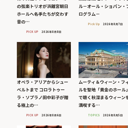
の弦楽トリオが浜離宮朝日
ル－オール・ショパン・
ホールへ――名手たちが交わす
ログラム－
音の…
Pick Up
2026年8月7日
PICK UP
2026年8月8日
オペラ・アリアからシュー
ムーティ＆ウィーン・フ
ベルトまで コロラトゥー
ルを聖地「黄金のホール
ラ・ソプラノ田中彩子が贈
で聴く秋深まるウィーン
る極上の…
満喫する…
PICK UP
2026年8月6日
TOPICS
2026年8月5日