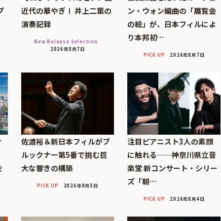
プ
近代の華やぎⅠ 井上二葉の
ン・ウォン編曲の「展覧会
演奏記録
の絵」が、日本フィルによ
り本邦初…
New Release Selection
2026年8月7日
PICK UP
2026年8月7日
ィ
佐渡裕＆新日本フィルがブ
注目ピアニスト3人の素顔
」
ルックナー第5番で挑む巨
に触れる──神奈川県立音
を
大な響きの構築
楽堂 新コンサート・シリー
ズ「朝…
PICK UP
2026年8月5日
PICK UP
2026年8月4日