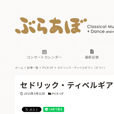
ニュース
ヤマハホ
番組一覧
東京・関
ぶらあぼ
現場のプ
古楽とそ
無料ライ
あ
か
過去の連
コンサートカレンダー
最新記事
ホーム
記事一覧
PICK UP
セドリック・ティベルギアン（ピアノ）
ニュース
ヤマハホ
番組一覧
東京・関
ぶらあぼ
セドリック・ティベルギア
現場のプ
古楽とそ
無料ライ
あ
か
投稿日
カテゴリー
2015年9月21日
PICK UP
過去の連