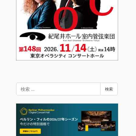
検
検索
索