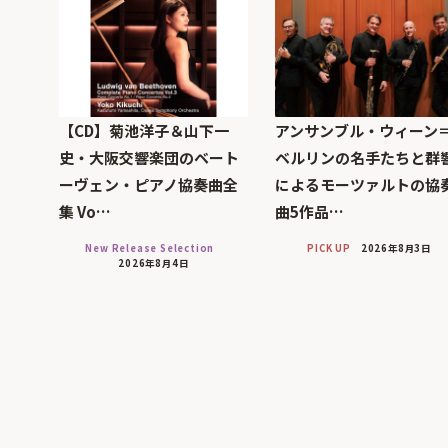
【CD】菊池洋子＆山下一
アンサンブル・ウィーン
史・大阪交響楽団のベート
ベルリンの名手たちと群
ーヴェン・ピアノ協奏曲全
によるモーツァルトの協
集 Vo…
曲5作品…
New Release Selection
PICK UP
2026年8月3日
2026年8月4日