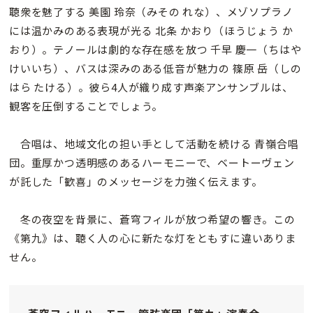
聴衆を魅了する 美園 玲奈（みその れな）、メゾソプラノ
には温かみのある表現が光る 北条 かおり（ほうじょう か
おり）。テノールは劇的な存在感を放つ 千早 慶一（ちはや
けいいち）、バスは深みのある低音が魅力の 篠原 岳（しの
はら たける）。彼ら4人が織り成す声楽アンサンブルは、
観客を圧倒することでしょう。
合唱は、地域文化の担い手として活動を続ける 青嶺合唱
団。重厚かつ透明感のあるハーモニーで、ベートーヴェン
が託した「歓喜」のメッセージを力強く伝えます。
冬の夜空を背景に、蒼穹フィルが放つ希望の響き。この
《第九》は、聴く人の心に新たな灯をともすに違いありま
せん。