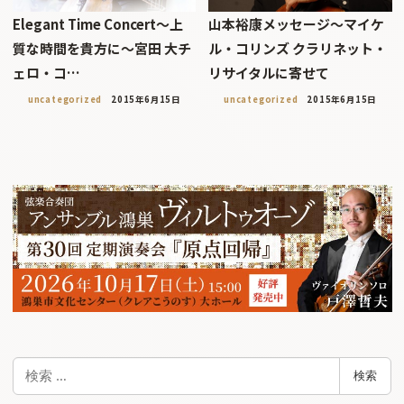
Elegant Time Concert〜上
山本裕康メッセージ〜マイケ
質な時間を貴方に〜宮田 大チ
ル・コリンズ クラリネット・
ェロ・コ…
リサイタルに寄せて
uncategorized
2015年6月15日
uncategorized
2015年6月15日
検
検索
索