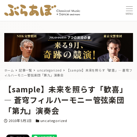
MENU
ホーム
記事一覧
uncategorized
【sample】未来を照らす「歓喜」― 蒼穹フ
ィルハーモニー管弦楽団「第九」演奏会
【sample】未来を照らす「歓喜」
― 蒼穹フィルハーモニー管弦楽団
「第九」演奏会
投稿日
カテゴリー
2010年5月1日
uncategorized