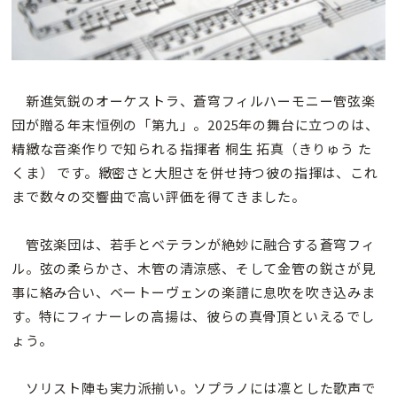
新進気鋭のオーケストラ、蒼穹フィルハーモニー管弦楽
団が贈る年末恒例の「第九」。2025年の舞台に立つのは、
精緻な音楽作りで知られる指揮者 桐生 拓真（きりゅう た
くま） です。緻密さと大胆さを併せ持つ彼の指揮は、これ
まで数々の交響曲で高い評価を得てきました。
管弦楽団は、若手とベテランが絶妙に融合する蒼穹フィ
ル。弦の柔らかさ、木管の清涼感、そして金管の鋭さが見
事に絡み合い、ベートーヴェンの楽譜に息吹を吹き込みま
す。特にフィナーレの高揚は、彼らの真骨頂といえるでし
ょう。
ソリスト陣も実力派揃い。ソプラノには凛とした歌声で