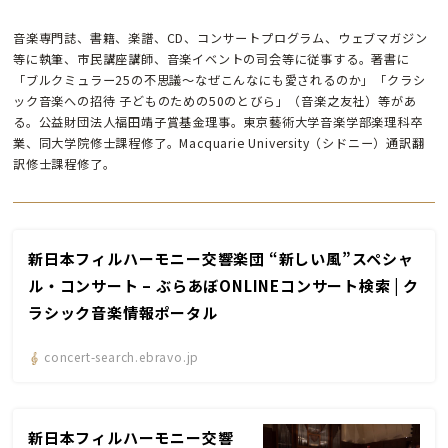
音楽専門誌、書籍、楽譜、CD、コンサートプログラム、ウェブマガジン
等に執筆、市民講座講師、音楽イベントの司会等に従事する。著書に
「ブルクミュラー25の不思議〜なぜこんなにも愛されるのか」「クラシ
ック音楽への招待 子どものための50のとびら」（音楽之友社）等があ
る。公益財団法人福田靖子賞基金理事。東京藝術大学音楽学部楽理科卒
業、同大学院修士課程修了。Macquarie University（シドニー）通訳翻
訳修士課程修了。
新日本フィルハーモニー交響楽団 “新しい風”スペシャ
ル・コンサート – ぶらあぼONLINEコンサート検索 | ク
ラシック音楽情報ポータル
concert-search.ebravo.jp
新日本フィルハーモニー交響