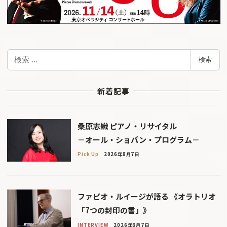
検
検索
索
新着記事
桑原志織 ピアノ・リサイタル
－オール・ショパン・プログラム－
Pick Up
2026年8月7日
ファビオ・ルイージが語る 《オラトリオ
「7つの封印の書」》
INTERVIEW
2026年8月7日