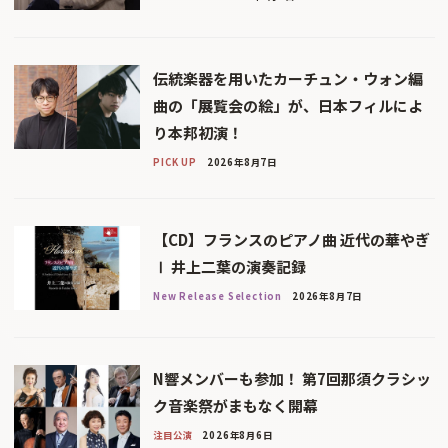
伝統楽器を用いたカーチュン・ウォン編
曲の「展覧会の絵」が、日本フィルによ
り本邦初演！
PICK UP
2026年8月7日
【CD】フランスのピアノ曲 近代の華やぎ
Ⅰ 井上二葉の演奏記録
New Release Selection
2026年8月7日
N響メンバーも参加！ 第7回那須クラシッ
ク音楽祭がまもなく開幕
注目公演
2026年8月6日