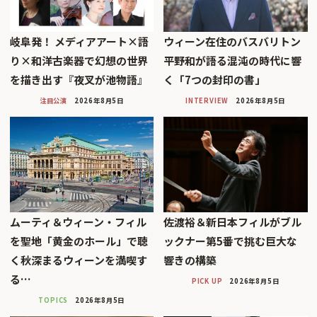
岐阜発！ メディアアート×語
ウィーン在住のバスバリトン
り×和洋古楽器で幻想の世界
平野和が語る混沌の時代に響
を描き出す『夜叉が池物語』
く「7つの封印の書」
注目公演
2026年8月5日
INTERVIEW
2026年8月5日
ムーティ＆ウィーン・フィル
佐渡裕＆新日本フィルがブル
を聖地「黄金のホール」で聴
ックナー第5番で挑む巨大な
く秋深まるウィーンを満喫す
響きの構築
る…
PICK UP
2026年8月5日
TOPICS
2026年8月5日