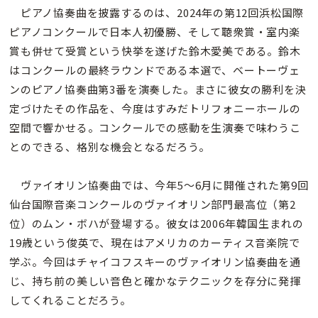
ピアノ協奏曲を披露するのは、2024年の第12回浜松国際
ピアノコンクールで日本人初優勝、そして聴衆賞・室内楽
賞も併せて受賞という快挙を遂げた鈴木愛美である。鈴木
はコンクールの最終ラウンドである本選で、ベートーヴェ
ンのピアノ協奏曲第3番を演奏した。まさに彼女の勝利を決
定づけたその作品を、今度はすみだトリフォニーホールの
空間で響かせる。コンクールでの感動を生演奏で味わうこ
とのできる、格別な機会となるだろう。
ヴァイオリン協奏曲では、今年5〜6月に開催された第9回
仙台国際音楽コンクールのヴァイオリン部門最高位（第2
位）のムン・ボハが登場する。彼女は2006年韓国生まれの
19歳という俊英で、現在はアメリカのカーティス音楽院で
学ぶ。今回はチャイコフスキーのヴァイオリン協奏曲を通
じ、持ち前の美しい音色と確かなテクニックを存分に発揮
してくれることだろう。