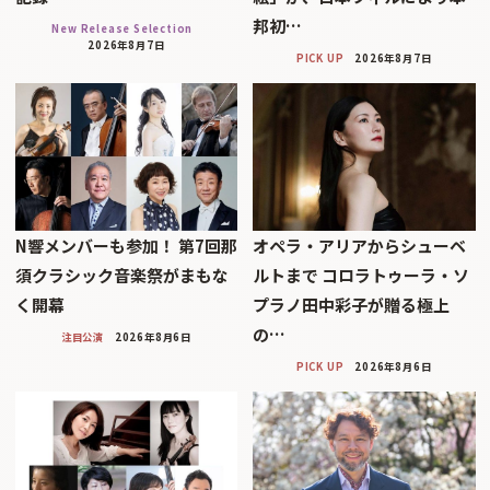
邦初…
New Release Selection
2026年8月7日
PICK UP
2026年8月7日
N響メンバーも参加！ 第7回那
オペラ・アリアからシューベ
須クラシック音楽祭がまもな
ルトまで コロラトゥーラ・ソ
く開幕
プラノ田中彩子が贈る極上
の…
注目公演
2026年8月6日
PICK UP
2026年8月6日