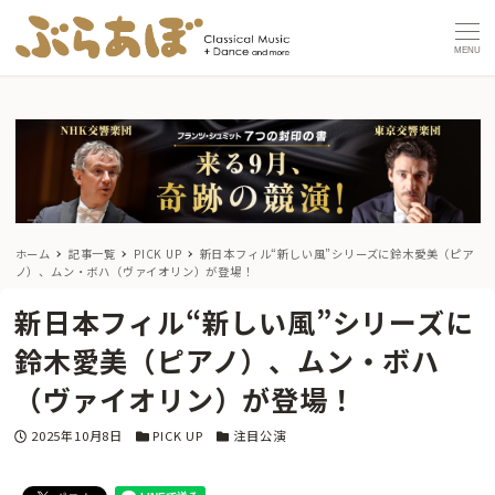
MENU
ホーム
記事一覧
PICK UP
新日本フィル“新しい風”シリーズに鈴木愛美（ピア
ノ）、ムン・ボハ（ヴァイオリン）が登場！
新日本フィル“新しい風”シリーズに
鈴木愛美（ピアノ）、ムン・ボハ
（ヴァイオリン）が登場！
投稿日
カテゴリー
カテゴリー
2025年10月8日
PICK UP
注目公演