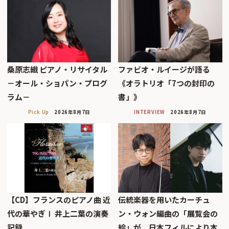
桑原志織 ピアノ・リサイタル
ファビオ・ルイージが語る
－オール・ショパン・プログ
《オラトリオ「7つの封印の
ラム－
書」》
Pick Up
2026年8月7日
INTERVIEW
2026年8月7日
【CD】フランスのピアノ曲 近
伝統楽器を用いたカーチュ
代の華やぎⅠ 井上二葉の演奏
ン・ウォン編曲の「展覧会の
記録
絵」が、日本フィルにより本