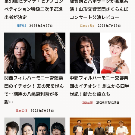
第50回ピティナ・ピアノコン
阪哲朗とバボラークが豪華共
ペティション特級三次予選進
演！山形交響楽団さくらんぼ
出者が決定
コンサート公演レビュー
NEWS
2026年7月27日
Close Up
2026年7月19日
関西フィルハーモニー管弦楽
中部フィルハーモニー交響楽
団のイチオシ！ 友の死を悼ん
団のイチオシ！ 創立から四半
で…期待の八嶋恵利奈が多
世紀！新たな旅立ち
彩…
注目公演
2026年7月15日
注目公演
2026年7月15日