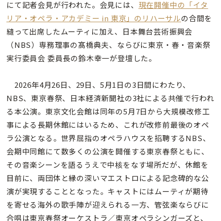
にて記者会見が行われた。会見には、
現在開催中の「イタ
リア・オペラ・アカデミー in 東京」のリハーサル
の合間を
縫って出席したムーティに加え、日本舞台芸術振興会
（NBS）専務理事の髙橋典夫、ならびに東京・春・音楽祭
実行委員会 委員長の鈴木幸一が登壇した。
2026年4月26日、29日、5月1日の3日間にわたり、
NBS、東京春祭、日本経済新聞社の3社による共催で行われ
る本公演。東京文化会館は同年の5月7日から大規模改修工
事による長期休館にはいるため、これが改修前最後のオペ
ラ公演となる。世界屈指のオペラハウスを招聘するNBS、
会期中同館にて数多くの公演を開催する東京春祭ともに、
その音楽シーンを語るうえで中核をなす場所だが、休館を
目前に、両団体と縁の深いマエストロによる記念碑的な公
演が実現することとなった。キャストにはムーティが期待
を寄せる海外の歌手陣が迎えられる一方、管弦楽ならびに
合唱は東京春祭オーケストラ／東京オペラシンガーズと、