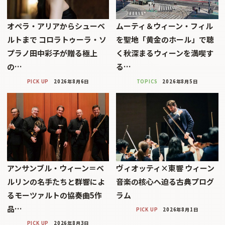
オペラ・アリアからシューベ
ムーティ＆ウィーン・フィル
ルトまで コロラトゥーラ・ソ
を聖地「黄金のホール」で聴
プラノ田中彩子が贈る極上
く秋深まるウィーンを満喫す
の…
る…
PICK UP
2026年8月6日
TOPICS
2026年8月5日
アンサンブル・ウィーン＝ベ
ヴィオッティ×東響 ウィーン
ルリンの名手たちと群響によ
音楽の核心へ迫る古典プログ
るモーツァルトの協奏曲5作
ラム
品…
PICK UP
2026年8月1日
PICK UP
2026年8月3日