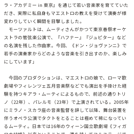
ラ・アカデミー in 東京』を通じて若い音楽家を育てていた
だき、実際に私自身もマエストロの教えを受けて演奏が様
変わりしていく瞬間を目撃しました。
モーツァルトは、ムーティさんがかつて東京春祭オーケ
ストラの管弦楽公演で、『ハフナー』『ジュピター』など
の名演を残した作曲家。今回、《ドン・ジョヴァンニ》で
若手の演奏家からどのような音楽を引き出すのか、楽しみ
にしています」
今回のプロダクションは、マエストロの娘で、ローマ歌
劇場やフィレンツェ五月音楽祭などでも演出を手掛けた経
験を持つキアラ・ムーティによるもので、前述の通りトリ
ノ（22年）、パレルモ（23年）で上演されている。2005年
にミラノ・スカラ座の音楽監督を辞して以降、舞台装置を
伴うオペラ公演でタクトをとることは極めて稀になってい
るムーティ。日本では16年のウィーン国立歌劇場《フィガ