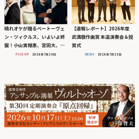
晴れオケが贈るベートーヴェ
【速報レポート】2026年度
ン・ツィクルス、いよいよ終
武満徹作曲賞 本選演奏会＆授
盤！――小山実稚恵、宮田大、…
賞式
PICK UP
2026年7月14日
NEWS
2026年7月13日