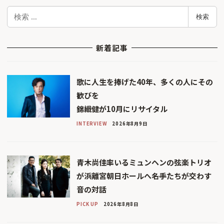
検
検索
索
新着記事
歌に人生を捧げた40年、多くの人にその
歓びを
錦織健が10月にリサイタル
INTERVIEW
2026年8月9日
青木尚佳率いるミュンヘンの弦楽トリオ
が浜離宮朝日ホールへ――名手たちが交わす
音の対話
PICK UP
2026年8月8日