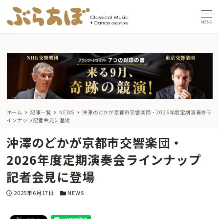
MENU
ホーム
記事一覧
NEWS
沖澤のどかが京都市交響楽団・2026年度定期演奏会ラ
インナップ記者会見に登場
沖澤のどかが京都市交響楽団・
2026年度定期演奏会ラインナップ
記者会見に登場
投稿日
カテゴリー
2025年6月17日
NEWS