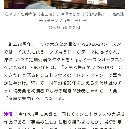
左より：松井孝治（楽団長）、沖澤のどか（常任指揮者）、髙尾浩
一（チーフプロデューサー）
©京都市交響楽団
創立70周年、一つの大きな節目となる2026-27シーズン
では「イズムに誘う（いざなう）」がテーマに掲げられ、
沖澤は4つの定期公演でタクトをとる。シーズンオープニン
グとなる4月・第710回は、「大事な場面でいつも取り上げ
てきた」と語るR.シュトラウスの「ドン・ファン」で華や
かに幕開け。続いて、同年没後50年を迎える矢代秋雄のチ
ェロ協奏曲を初演者でもある
堤剛
が独奏したのち、大曲
「家庭交響曲」へとつなげる。
沖澤
「今年の3月に京響と、同じくR.シュトラウスの大編成
作品である『英雄の生涯』に取り組みましたが、当初想定