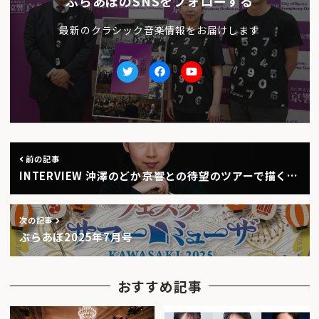
ぶらあぼのSNSをフォローする
最新のクラシック音楽情報をお届けします
Twitter
facebook
Youtube
前の記事
INTERVIEW 沖澤のどか――京響との待望のツアーで描く…
次の記事
ぶらあぼ2025年7月号
おすすめ記事