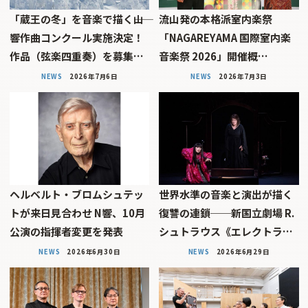
「蔵王の冬」を音楽で描く――山
流山発の本格派室内楽祭
響作曲コンクール実施決定！
「NAGAREYAMA 国際室内楽
作品（弦楽四重奏）を募集…
音楽祭 2026」開催概…
NEWS
2026年7月6日
NEWS
2026年7月3日
ヘルベルト・ブロムシュテッ
世界水準の音楽と演出が描く
トが来日見合わせ N響、10月
復讐の連鎖──新国立劇場 R.
公演の指揮者変更を発表
シュトラウス《エレクトラ…
NEWS
2026年6月30日
NEWS
2026年6月29日