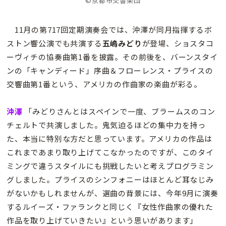
©京都市交響楽団
11月の第717回定期演奏会では、沖澤が同月指揮するボ
ストン響公演でも共演する
五嶋みどり
が登場、ショスタコ
ーヴィチの協奏曲第1番を披露。その前後を、バーンスタイ
ンの「キャンディード」序曲＆フローレンス・プライスの
交響曲第1番という、アメリカの作曲家の楽曲が彩る。
沖澤
「みどりさんとはスペインで一度、ブラームスのコン
チェルトで共演しました。鬼気迫るほどの集中力を持っ
た、本当に特別な方だと思っています。アメリカの作品は
これまであまり取り上げてこなかったのですが、このタイ
ミングで違うスタイルにも挑戦したいと考えプログラミン
グしました。プライスのシンフォニーはほとんど耳なじみ
がないかもしれませんが、選曲の背景には、今年9月に演奏
するルイーズ・ファランクと同じく『女性作曲家の優れた
作品を取り上げていきたい』という思いがあります」