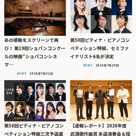
あの感動をスクリーンで再
第50回ピティナ・ピアノコン
び！ 第19回ショパンコンクー
ペティション特級、セミファ
ルの映画“ショパコンシネ
イナリスト6名が決定
マ…
NEWS
2026年7月29日
NEWS
2026年7月31日
第50回ピティナ・ピアノコン
【速報レポート】2026年度
ペティション特級三次予選進
武満徹作曲賞 本選演奏会＆授