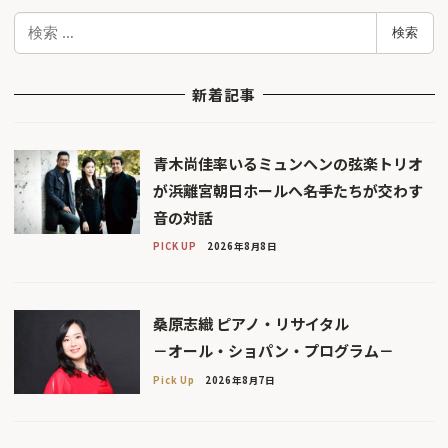
検
検索
索
新着記事
青木尚佳率いるミュンヘンの弦楽トリオ
が浜離宮朝日ホールへ――名手たちが交わす
音の対話
PICK UP
2026年8月8日
桑原志織 ピアノ・リサイタル
－オール・ショパン・プログラム－
Pick Up
2026年8月7日