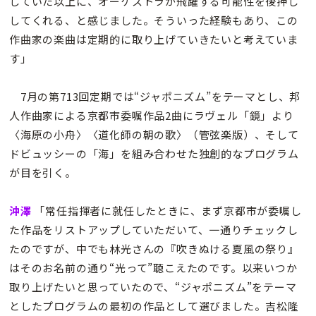
していた以上に、オーケストラが飛躍する可能性を後押し
してくれる、と感じました。そういった経験もあり、この
作曲家の楽曲は定期的に取り上げていきたいと考えていま
す」
7月の第713回定期では“ジャポニズム”をテーマとし、邦
人作曲家による京都市委嘱作品2曲にラヴェル「鏡」より
〈海原の小舟〉〈道化師の朝の歌〉（管弦楽版）、そして
ドビュッシーの「海」を組み合わせた独創的なプログラム
が目を引く。
沖澤
「常任指揮者に就任したときに、まず京都市が委嘱し
た作品をリストアップしていただいて、一通りチェックし
たのですが、中でも林光さんの『吹きぬける夏風の祭り』
はそのお名前の通り“光って”聴こえたのです。以来いつか
取り上げたいと思っていたので、“ジャポニズム”をテーマ
としたプログラムの最初の作品として選びました。吉松隆