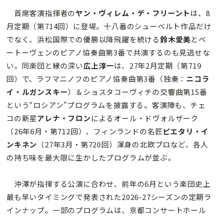
首席客演指揮者の
ヤン・ヴィレム・デ・フリーント
は、8
月定期（第714回）に登場。十八番のシューベルト作品だけ
でなく、浜松国際での優勝以降飛躍を続ける
鈴木愛美
とベ
ートーヴェンのピアノ協奏曲第3番で共演するのも見逃せな
い。同楽団と縁の深い
広上淳一
は、27年2月定期（第719
回）で、ラフマニノフのピアノ協奏曲第3番（独奏：
ニコラ
イ・ルガンスキー
）＆ショスタコーヴィチの交響曲第15番
という“ロシアン”プログラムを披露する。客演陣も、チェ
コの新星
アレナ・フロン
によるオール・ドヴォルザーク
（26年6月・第712回）、フィンランドの名匠
ピエタリ・イ
ンキネン
（27年3月・第720回）渾身の北欧プロなど、各人
の持ち味を最大限に生かしたプログラムが並ぶ。
沖澤が指揮する公演に合わせ、前年の6月という楽団史上
最も早いタイミングで発表された2026-27シーズンの定期ラ
インナップ。一部のプログラムは、京都コンサートホール