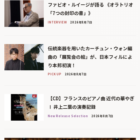
ファビオ・ルイージが語る 《オラトリオ
「7つの封印の書」》
INTERVIEW
2026年8月7日
伝統楽器を用いたカーチュン・ウォン編
曲の「展覧会の絵」が、日本フィルによ
り本邦初演！
PICK UP
2026年8月7日
【CD】フランスのピアノ曲 近代の華やぎ
Ⅰ 井上二葉の演奏記録
New Release Selection
2026年8月7日