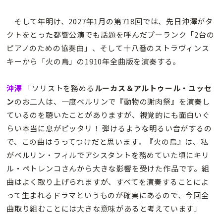
そして年明け、2027年1月の第718回では、先日沖澤がタ
クトをとった都響公演でも話題を呼んだプーランク「2台の
ピアノのための協奏曲」、そして十八番のストラヴィンス
キーから「火の鳥」の1910年全曲版を演奏する。
沖澤
「ソリストを務める
ルーカス＆アルトゥール・ユッセ
ン
のお二人は、一度ベルリンで『動物の謝肉祭』を演奏し
ているのを聴いたことがありますが、視覚的にも面白いぐ
らい本当に息がピッタリ！ 弾けるような明るい音がするの
で、この曲はうってつけだと思います。『火の鳥』は、私
がベルリン・フィルでアシスタントを務めていた頃にキリ
ル・ペトレンコさんから大きな影響を受けた作品です。組
曲はよく取り上げられますが、すべてを演奏することによ
って生まれるドラマというものが確実にあるので、今回全
曲取り組むことには大きな意味があると考えています」