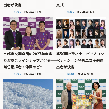
出者が決定
賞式
NEWS
2026年7月27日
NEWS
2026年7月13日
京都市交響楽団の2027年度定
第50回ピティナ・ピアノコン
期演奏会ラインナップが発表――
ペティション特級二次予選進
常任指揮者・沖澤のど…
出者が決定
NEWS
2026年7月10日
NEWS
2026年7月9日