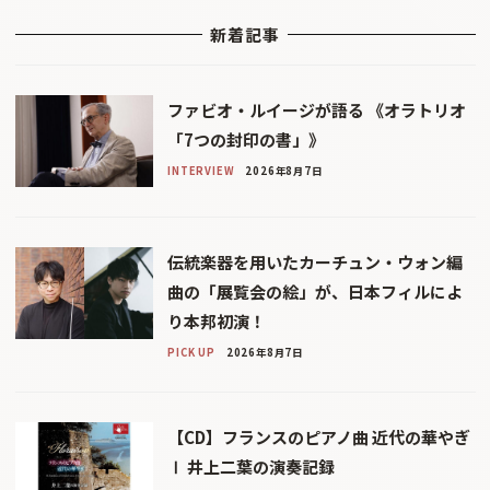
新着記事
ファビオ・ルイージが語る 《オラトリオ
「7つの封印の書」》
INTERVIEW
2026年8月7日
伝統楽器を用いたカーチュン・ウォン編
曲の「展覧会の絵」が、日本フィルによ
り本邦初演！
PICK UP
2026年8月7日
【CD】フランスのピアノ曲 近代の華やぎ
Ⅰ 井上二葉の演奏記録