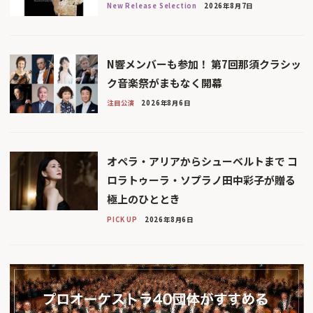
New Release Selection
2026年8月7日
N響メンバーも参加！ 第7回那須クラシッ
ク音楽祭がまもなく開幕
注目公演
2026年8月6日
オペラ・アリアからシューベルトまで コ
ロラトゥーラ・ソプラノ田中彩子が贈る
極上のひととき
PICK UP
2026年8月6日