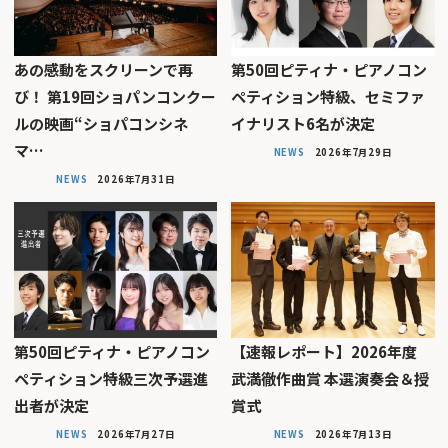
あの感動をスクリーンで再
第50回ピティナ・ピアノコン
び！ 第19回ショパンコンクー
ペティション特級、セミファ
ルの映画“ショパコンシネ
イナリスト6名が決定
マ…
NEWS
2026年7月29日
NEWS
2026年7月31日
第50回ピティナ・ピアノコン
【速報レポート】2026年度
ペティション特級三次予選進
武満徹作曲賞 本選演奏会＆授
出者が決定
賞式
NEWS
2026年7月27日
NEWS
2026年7月13日