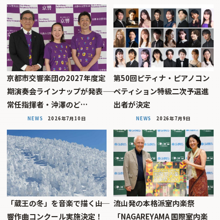
京都市交響楽団の2027年度定
第50回ピティナ・ピアノコン
期演奏会ラインナップが発表――
ペティション特級二次予選進
常任指揮者・沖澤のど…
出者が決定
NEWS
2026年7月10日
NEWS
2026年7月9日
「蔵王の冬」を音楽で描く――山
流山発の本格派室内楽祭
響作曲コンクール実施決定！
「NAGAREYAMA 国際室内楽