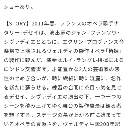
ショーあり。
【STORY】2011年春、フランスのオペラ歌手ナ
タリー･デセイは、演出家のジャン=フランソワ･
シヴァディエとともに、エクサン･プロヴァンス音
楽祭で上演されるヴェルディの傑作オペラ｢椿姫｣
の製作に臨んだ。演奏はルイ･ラングレ指揮による
ロンドン交響楽団。才能豊かな2人の芸術家の感
性のせめぎ合いが、時に繊細に時に流麗に、名作
を新たに蘇らせる。練習の合間に茶目っ気を見せ
るデセイ、シヴァディエの演出の下、一つ一つの
シーンを積み上げてゆく舞台の製作風景は観る者
を魅了する。ステージの幕が上がる前に始まって
いるオペラの豊饒さを、ヴェルディ生誕200年記