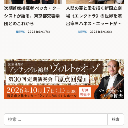
次期首席指揮者 ペッカ・クー
人間の罪と愛を描く――新国立劇
シストが語る、東京都交響楽
場《エレクトラ》の世界を演
団とのこれから
出家ヨハネス・エラートが…
NEWS
2026年6月17日
NEWS
2026年6月16日
検
検索
索