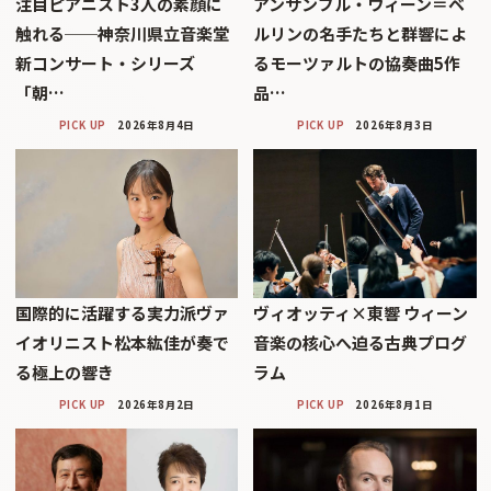
注目ピアニスト3人の素顔に
アンサンブル・ウィーン＝ベ
触れる──神奈川県立音楽堂
ルリンの名手たちと群響によ
新コンサート・シリーズ
るモーツァルトの協奏曲5作
「朝…
品…
PICK UP
2026年8月4日
PICK UP
2026年8月3日
国際的に活躍する実力派ヴァ
ヴィオッティ×東響 ウィーン
イオリニスト松本紘佳が奏で
音楽の核心へ迫る古典プログ
る極上の響き
ラム
PICK UP
2026年8月2日
PICK UP
2026年8月1日