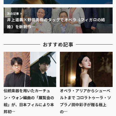
次の記事
井上道義×野田秀樹のタッグでオペラ《フィガロの結
婚》を新制作…
おすすめ記事
伝統楽器を用いたカーチュ
オペラ・アリアからシューベ
ン・ウォン編曲の「展覧会の
ルトまで コロラトゥーラ・ソ
絵」が、日本フィルにより本
プラノ田中彩子が贈る極上
邦初…
の…