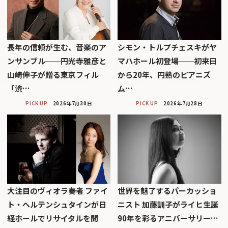
長年の信頼が生む、音楽のア
シモン・トルプチェスキがヤ
ンサンブル──円光寺雅彦と
マハホール初登場──初来日
山崎伸子が贈る東京フィル
から20年、円熟のピアニズ
「渋…
ム…
PICK UP
2026年7月30日
PICK UP
2026年7月28日
大注目のヴィオラ奏者 ファイ
世界を魅了するパーカッショ
ト・ヘルテンシュタインが日
ニスト 加藤訓子がライヒ生誕
経ホールでリサイタルを開
90年を彩るアニバーサリー…