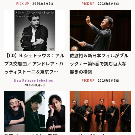
PICK UP
2026年8月7日
PICK UP
2026年8月6日
【CD】R.シュトラウス：アル
佐渡裕＆新日本フィルがブル
プス交響曲／ アンドレア・バ
ックナー第5番で挑む巨大な
ッティストーニ＆東京フ…
響きの構築
New Release Selection
PICK UP
2026年8月5日
2026年8月6日