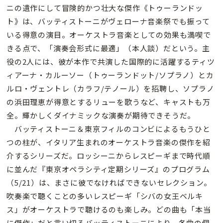
ニの遺作にして冒険的かつ壮大な傑作《トゥーランドッ
ト》は、バッティストーニがヴェローナ音楽祭でも振って
いる得意の演目。オーケストラ音楽としての効果も満喫で
きる点で、「演奏会形式に最適」（本人談）だという。主
役の2人には、彼が本作で共演した国際的に活躍するティツ
ィアーナ・カルーソー（トゥーランドット/ソプラノ）とカ
ルロ・ヴェントレ（カラフ/テノール）を招聘し、ソプラノ
の浜田理恵が得意とするリューを歌うなど、キャストも万
全。輝かしくダイナミックな演奏が期待できそうだ。
バッティストーニ＆東京フィルのコンビによるもうひと
つの柱が、イタリア生まれのオーケストラ音楽の傑作を紹
介するシリーズだ。ロッシーニからレスピーギまで時代順
に並んだ『東京オペラシティ定期シリーズ』のプログラム
（5/21）は、まさに彼でなければできないセレクション。
吹奏楽で聴くことの多いレスピーギ「シバの女王ベルキ
ス」がオーケストラで聴けるのも楽しみ。どの曲も「本当
に傑作」だと言い切るバッティストーニにより、各曲の個