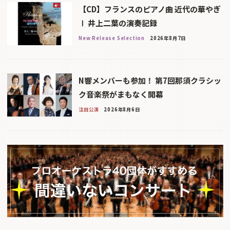
【CD】フランスのピアノ曲 近代の華やぎ
Ⅰ 井上二葉の演奏記録
New Release Selection
2026年8月7日
N響メンバーも参加！ 第7回那須クラシッ
ク音楽祭がまもなく開幕
注目公演
2026年8月6日