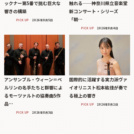
ックナー第5番で挑む巨大な
触れる──神奈川県立音楽堂
響きの構築
新コンサート・シリーズ
「朝…
PICK UP
2026年8月5日
PICK UP
2026年8月4日
アンサンブル・ウィーン＝ベ
国際的に活躍する実力派ヴァ
ルリンの名手たちと群響によ
イオリニスト松本紘佳が奏で
るモーツァルトの協奏曲5作
る極上の響き
品…
PICK UP
2026年8月2日
PICK UP
2026年8月3日