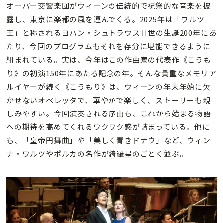
オーパー交響楽団がウィーンの伝統的で祝祭的な音楽を披
露し、東京に楽都の風を運んでくる。2025年は「ワルツ
王」と称されるヨハン・シュトラウスⅡ世の生誕200年にあ
たり、今回のプログラムもそれを存分に堪能できるように
組まれている。実は、今年はこの作曲家の代表作《こうも
り》の初演150年にあたる記念の年。そんな貴重なメモリア
ルイヤーが続く《こうもり》は、ウィーンの年末年始に欠
かせないオペレッタで、華やかで楽しく、ストーリーも親
しみやすい。今回演奏される序曲も、これから始まる物語
への期待を高めてくれるワクワク感が詰まっている。他に
も、「皇帝円舞曲」や「美しく青きドナウ」など、ウィン
ナ・ワルツやポルカの名作が綺羅星のごとく並ぶ。