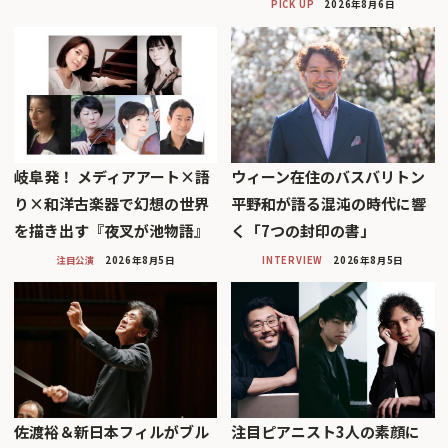
PICK UP
2026年8月6日
岐阜発！ メディアアート×語
ウィーン在住のバスバリトン
り×和洋古楽器で幻想の世界
平野和が語る混沌の時代に響
を描き出す『夜叉が池物語』
く「7つの封印の書」
注目公演
2026年8月5日
INTERVIEW
2026年8月5日
佐渡裕＆新日本フィルがブル
注目ピアニスト3人の素顔に