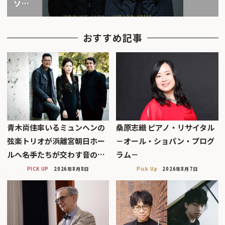
ソ…
おすすめ記事
青木尚佳率いるミュンヘンの
桑原志織 ピアノ・リサイタル
弦楽トリオが浜離宮朝日ホー
－オール・ショパン・プログ
ルへ――名手たちが交わす音の…
ラム－
PICK UP
2026年8月8日
Pick Up
2026年8月7日