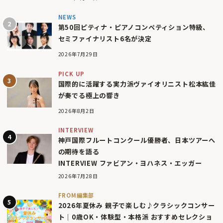
NEWS
第50回ピティナ・ピアノコンペティション特級、
セミファイナリスト6名が決定
2026年7月29日
PICK UP
国際的に活躍する実力派ヴァイオリニスト松本紘佳
が奏でる極上の響き
2026年8月2日
INTERVIEW
神戸国際フルートコンクール優勝者、日本ツアーへ
の期待を語る
INTERVIEW ファビアン・ヨハネス・エッガー
2026年7月28日
FROM編集部
2026年夏休み 親子で楽しむ♪クラシックコンサー
ト｜0歳OK・体験型・本格派 おすすめセレクショ