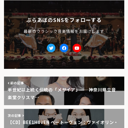
ぶらあぼのSNSをフォローする
最新のクラシック音楽情報をお届けします
Twitter
facebook
Youtube
前の記事
半世紀以上続く伝統の「メサイア」——神奈川県立音
楽堂クリスマ…
次の記事
【CD】BEE1H0VEN ベートーヴェン：ヴァイオリン・