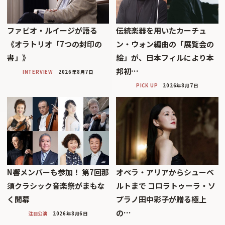
ファビオ・ルイージが語る
伝統楽器を用いたカーチュ
《オラトリオ「7つの封印の
ン・ウォン編曲の「展覧会の
書」》
絵」が、日本フィルにより本
邦初…
INTERVIEW
2026年8月7日
PICK UP
2026年8月7日
N響メンバーも参加！ 第7回那
オペラ・アリアからシューベ
須クラシック音楽祭がまもな
ルトまで コロラトゥーラ・ソ
く開幕
プラノ田中彩子が贈る極上
の…
注目公演
2026年8月6日