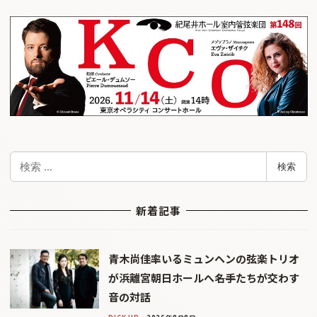
検
検索
索
新着記事
青木尚佳率いるミュンヘンの弦楽トリオ
が浜離宮朝日ホールへ――名手たちが交わす
音の対話