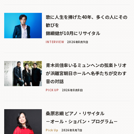
歌に人生を捧げた40年、多くの人にその
歓びを
錦織健が10月にリサイタル
INTERVIEW
2026年8月9日
青木尚佳率いるミュンヘンの弦楽トリオ
が浜離宮朝日ホールへ――名手たちが交わす
音の対話
PICK UP
2026年8月8日
桑原志織 ピアノ・リサイタル
－オール・ショパン・プログラム－
Pick Up
2026年8月7日