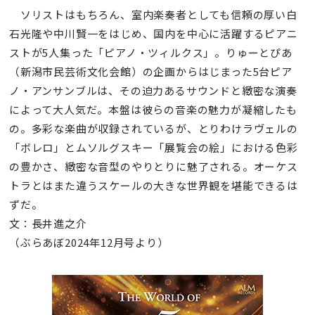
ソリストはもちろん、室内楽奏者としても信頼の厚い白
石光隆や中川賢一をはじめ、国内を中心に活躍するピアニ
ストが5人集った「ピアノ・ツィルクス」。りゅーとぴあ
（新潟市民芸術文化会館）の企画からはじまった5台ピア
ノ・アンサンブルは、その迫力あるサウンドと緻密な演奏
によって大人気だ。本盤は彼らの音楽の魅力が凝縮したも
の。多彩な楽曲が収録されているが、とりわけラヴェルの
「ボレロ」とムソルグスキー「展覧会の絵」における色彩
の豊かさ、緻密な音型のやりとりに魅了される。オーケス
トラとはまた違うスケールの大きな世界観を堪能できるは
ずだ。
文：長井進之介
（ぶらあぼ2024年12月号より）