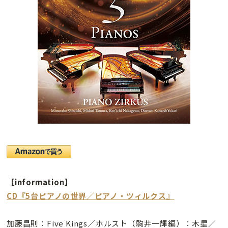
【information】
CD『5台ピアノの世界／ピアノ・ツィルクス』
加藤昌則：Five Kings／ホルスト（駒井一輝編）：木星／