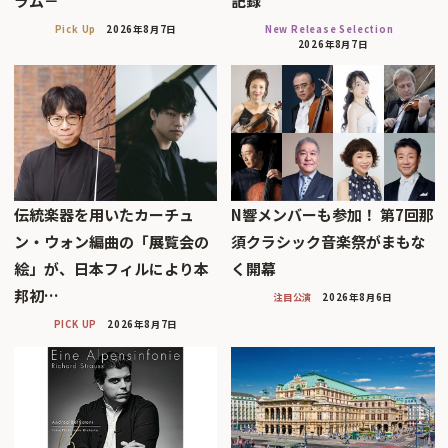
ラム－
記録
Pick Up
2026年8月7日
New Release Selection
2026年8月7日
伝統楽器を用いたカーチュ
N響メンバーも参加！ 第7回那
ン・ウォン編曲の「展覧会の
須クラシック音楽祭がまもな
絵」が、日本フィルにより本
く開幕
邦初…
注目公演
2026年8月6日
PICK UP
2026年8月7日