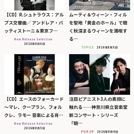
【CD】R.シュトラウス：アル
ムーティ＆ウィーン・フィル
プス交響曲／ アンドレア・バ
を聖地「黄金のホール」で聴
ッティストーニ＆東京フ…
く秋深まるウィーンを満喫す
る…
New Release Selection
2026年8月6日
TOPICS
2026年8月5日
【CD】エースのフォーカード
注目ピアニスト3人の素顔に
～マレ、クープラン、フォル
触れる──神奈川県立音楽堂
クレ、ラモー 音楽による肖…
新コンサート・シリーズ
「朝…
New Release Selection
2026年8月5日
PICK UP
2026年8月4日