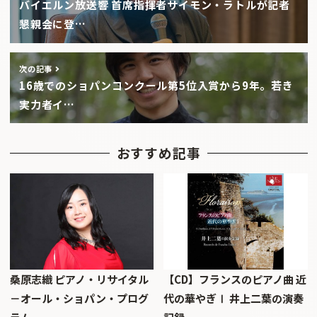
バイエルン放送響 首席指揮者サイモン・ラトルが記者
懇親会に登…
次の記事
16歳でのショパンコンクール第5位入賞から9年。若き
実力者イ…
おすすめ記事
桑原志織 ピアノ・リサイタル
【CD】フランスのピアノ曲 近
－オール・ショパン・プログ
代の華やぎⅠ 井上二葉の演奏