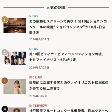
人気の記事
NEWS
あの感動をスクリーンで再び！ 第19回ショパンコ
ンクールの映画“ショパコンシネマ”が10月2日公
開決定
2026年7月31日
NEWS
第50回ピティナ・ピアノコンペティション特級、
セミファイナリスト6名が決定
2026年7月29日
PICK UP
国際的に活躍する実力派ヴァイオリニスト松本紘佳
が奏でる極上の響き
2026年8月2日
INTERVIEW
神戸国際フルートコンクール優勝者、日本ツアーへ