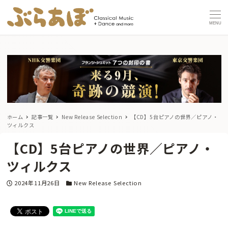
MENU
ホーム
記事一覧
New Release Selection
【CD】5台ピアノの世界／ピアノ・
ツィルクス
【CD】5台ピアノの世界／ピアノ・
ツィルクス
投稿日
カテゴリー
2024年11月26日
New Release Selection