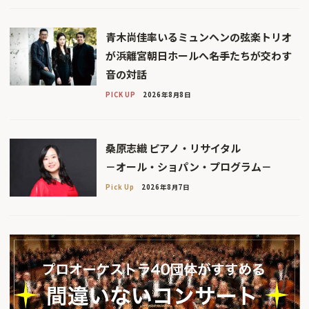
青木尚佳率いるミュンヘンの弦楽トリオ
が浜離宮朝日ホールへ――名手たちが交わす
音の対話
PICK UP
2026年8月8日
桑原志織 ピアノ・リサイタル
－オール・ショパン・プログラム－
Pick Up
2026年8月7日