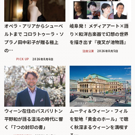
オペラ・アリアからシューベ
岐阜発！ メディアアート×語
ルトまで コロラトゥーラ・ソ
り×和洋古楽器で幻想の世界
プラノ田中彩子が贈る極上
を描き出す『夜叉が池物語』
の…
注目公演
2026年8月5日
PICK UP
2026年8月6日
ウィーン在住のバスバリトン
ムーティ＆ウィーン・フィル
平野和が語る混沌の時代に響
を聖地「黄金のホール」で聴
く「7つの封印の書」
く秋深まるウィーンを満喫す