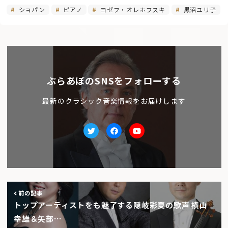
ショパン
ピアノ
ヨゼフ・オレホフスキ
黒沼ユリ子
ぶらあぼのSNSをフォローする
最新のクラシック音楽情報をお届けします
Twitter
facebook
Youtube
前の記事
トップアーティストをも魅了する隠岐彩夏の歌声 横山
幸雄＆矢部…