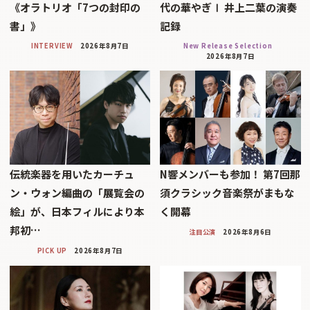
《オラトリオ「7つの封印の
代の華やぎⅠ 井上二葉の演奏
書」》
記録
INTERVIEW
2026年8月7日
New Release Selection
2026年8月7日
伝統楽器を用いたカーチュ
N響メンバーも参加！ 第7回那
ン・ウォン編曲の「展覧会の
須クラシック音楽祭がまもな
絵」が、日本フィルにより本
く開幕
邦初…
注目公演
2026年8月6日
PICK UP
2026年8月7日