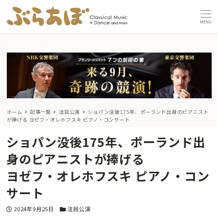
MENU
ホーム
記事一覧
注目公演
ショパン没後175年、ポーランド出身のピアニスト
が捧げる
ヨゼフ・オレホフスキ ピアノ・コンサート
ショパン没後175年、ポーランド出
身のピアニストが捧げる
ヨゼフ・オレホフスキ ピアノ・コン
サート
投稿日
カテゴリー
2024年9月25日
注目公演