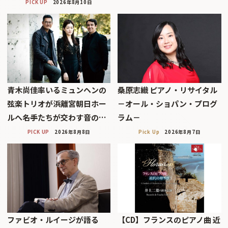
PICK UP
2026年8月10日
青木尚佳率いるミュンヘンの
桑原志織 ピアノ・リサイタル
弦楽トリオが浜離宮朝日ホー
－オール・ショパン・プログ
ルへ――名手たちが交わす音の…
ラム－
PICK UP
2026年8月8日
Pick Up
2026年8月7日
ファビオ・ルイージが語る
【CD】フランスのピアノ曲 近