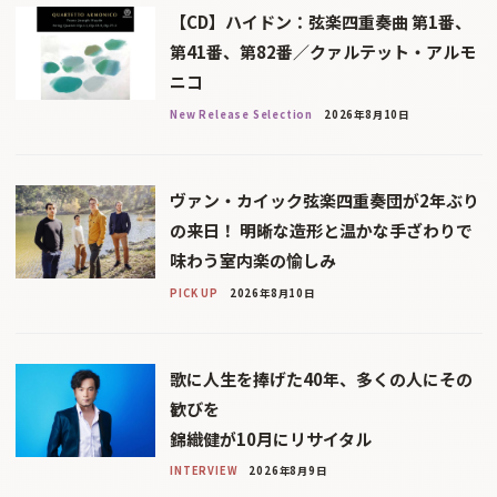
【CD】ハイドン：弦楽四重奏曲 第1番、
第41番、第82番／クァルテット・アルモ
ニコ
New Release Selection
2026年8月10日
ヴァン・カイック弦楽四重奏団が2年ぶり
の来日！ 明晰な造形と温かな手ざわりで
味わう室内楽の愉しみ
PICK UP
2026年8月10日
歌に人生を捧げた40年、多くの人にその
歓びを
錦織健が10月にリサイタル
INTERVIEW
2026年8月9日