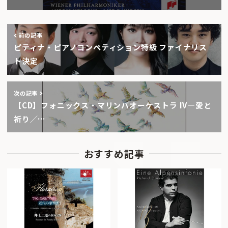
前の記事
ピティナ・ピアノコンペティション特級 ファイナリス
ト決定
次の記事
【CD】フォニックス・マリンバオーケストラ IV―愛と
祈り／…
おすすめ記事