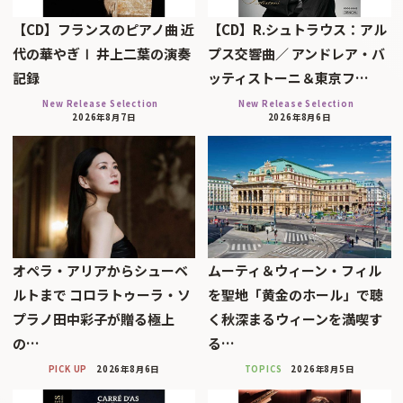
【CD】フランスのピアノ曲 近
【CD】R.シュトラウス：アル
代の華やぎⅠ 井上二葉の演奏
プス交響曲／ アンドレア・バ
記録
ッティストーニ＆東京フ…
New Release Selection
New Release Selection
2026年8月7日
2026年8月6日
オペラ・アリアからシューベ
ムーティ＆ウィーン・フィル
ルトまで コロラトゥーラ・ソ
を聖地「黄金のホール」で聴
プラノ田中彩子が贈る極上
く秋深まるウィーンを満喫す
の…
る…
PICK UP
2026年8月6日
TOPICS
2026年8月5日