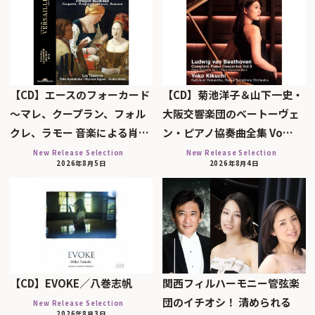
【CD】エースのフォーカード
【CD】菊池洋子＆山下一史・
～マレ、クープラン、フォル
大阪交響楽団のベートーヴェ
クレ、ラモー 音楽による肖…
ン・ピアノ協奏曲全集 Vo…
New Release Selection
New Release Selection
2026年8月5日
2026年8月4日
【CD】EVOKE／八巻志帆
関西フィルハーモニー管弦楽
団のイチオシ！ 清められる
New Release Selection
2026年8月3日