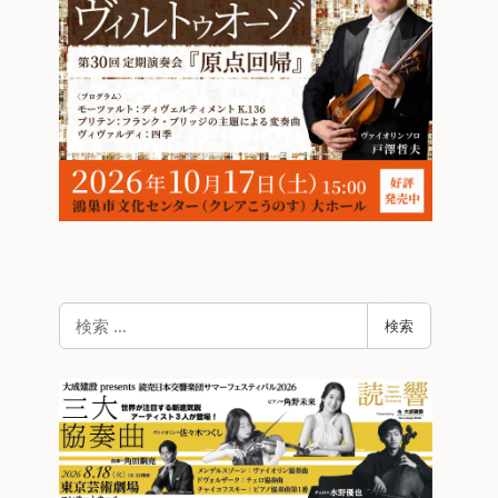
検
検索
索