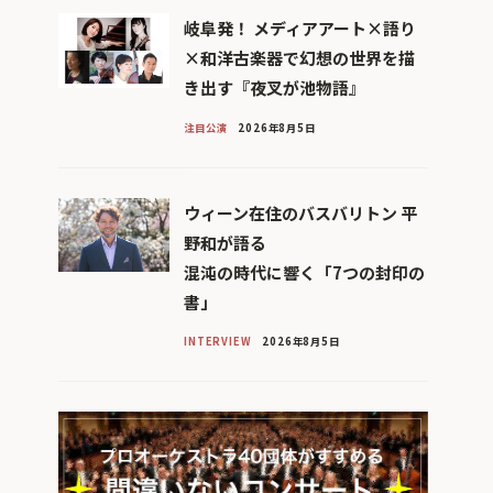
岐阜発！ メディアアート×語り
×和洋古楽器で幻想の世界を描
き出す『夜叉が池物語』
注目公演
2026年8月5日
ウィーン在住のバスバリトン 平
野和が語る
混沌の時代に響く「7つの封印の
書」
INTERVIEW
2026年8月5日