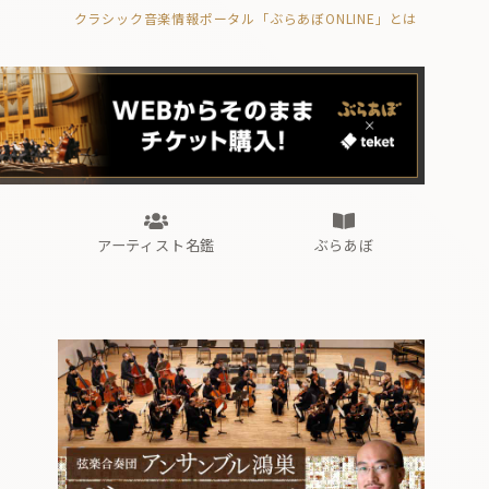
クラシック音楽情報ポータル「ぶらあぼONLINE」とは
の封印の書》
海外公演
FROM編集部
眺望
ぶらあぼブラス！
フォルテピアノ・オデッセイ
アーティスト名鑑
ぶらあぼ
の封印の書》
海外公演
FROM編集部
眺望
ぶらあぼブラス！
フォルテピアノ・オデッセイ