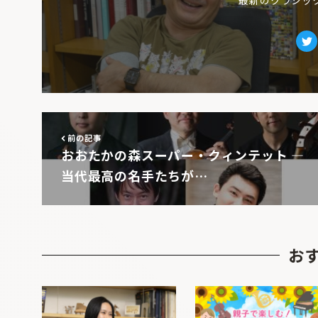
Tw
前の記事
おおたかの森スーパー・クィンテット ―
当代最高の名手たちが…
お