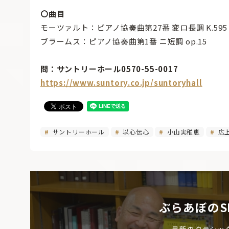
〇曲目
モーツァルト：ピアノ協奏曲第27番 変ロ長調 K.595
ブラームス：ピアノ協奏曲第1番 ニ短調 op.15
問：サントリーホール0570-55-0017
https://www.suntory.co.jp/suntoryhall
サントリーホール
以心伝心
小山実稚恵
広
ぶらあぼのS
最新のクラシッ