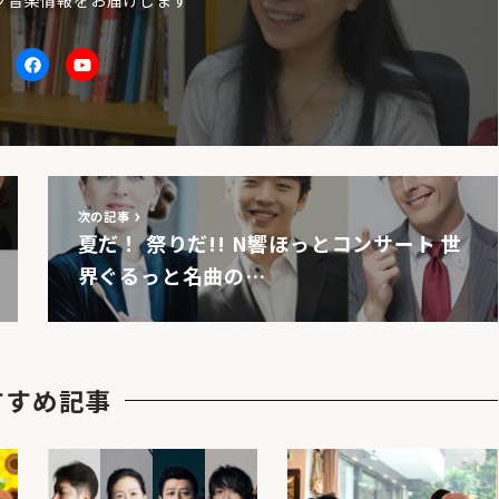
itter
facebook
Youtube
次の記事
夏だ！ 祭りだ!! N響ほっとコンサート 世
界ぐるっと名曲の…
すすめ記事