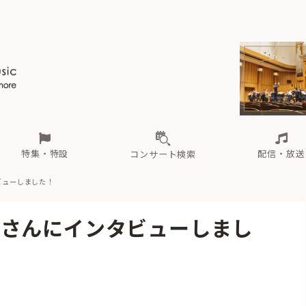
ール
（毎月更新）
東
電子版（無料・月刊）
トピックス
関西
フェスタサマーミューザKAWASAKI 2026
北海道・東北
注目公演
配布場所
インタビュー
中部
定期購読
中国・四国
CD新譜
N響＆東響 《7つ
九州・沖縄
書籍近刊
ロが推す！間違いないオーケストラコンサート
過去の特集
の先と
ブ配信スケジュール
さ
オーケストラの楽屋から
た
な
有料ライブ配信スケジュール
は
ま
や
海の向こうの音楽家
ら
わ
Aからの
載
特集・特設
配信・放送
コンサート検索
ビューしました！
ール
（毎月更新）
東
電子版（無料・月刊）
トピックス
関西
フェスタサマーミューザKAWASAKI 2026
北海道・東北
注目公演
配布場所
インタビュー
中部
定期購読
中国・四国
CD新譜
N響＆東響 《7つ
九州・沖縄
書籍近刊
一さんにインタビューしまし
ロが推す！間違いないオーケストラコンサート
過去の特集
の先と
ブ配信スケジュール
さ
オーケストラの楽屋から
た
な
有料ライブ配信スケジュール
は
ま
や
海の向こうの音楽家
ら
わ
Aからの
載