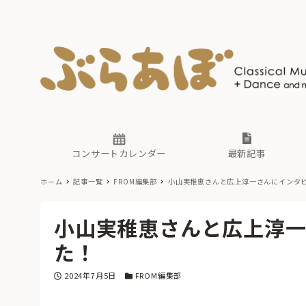
ニュース
ヤマハホ
番組一覧
東京・関
ぶらあぼ
現場のプ
古楽とそ
無料ライ
あ
か
過去の連
コンサートカレンダー
最新記事
ホーム
記事一覧
FROM編集部
小山実稚恵さんと広上淳一さんにインタ
ニュース
ヤマハホ
番組一覧
東京・関
ぶらあぼ
小山実稚恵さんと広上淳
現場のプ
古楽とそ
無料ライ
あ
か
た！
過去の連
投稿日
カテゴリー
2024年7月5日
FROM編集部