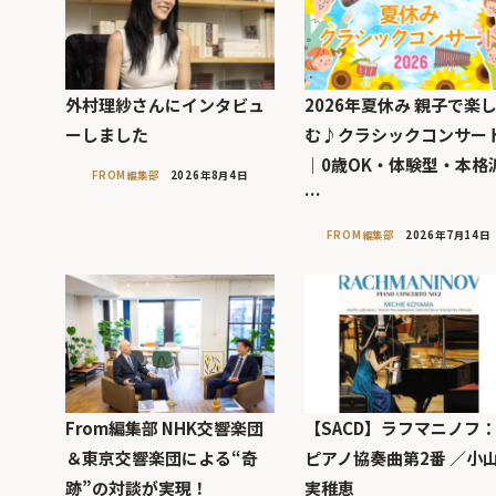
外村理紗さんにインタビュ
2026年夏休み 親子で楽
ーしました
む♪クラシックコンサー
｜0歳OK・体験型・本格
FROM編集部
2026年8月4日
…
FROM編集部
2026年7月14日
From編集部 NHK交響楽団
【SACD】ラフマニノフ
＆東京交響楽団による“奇
ピアノ協奏曲第2番 ／小
跡”の対談が実現！
実稚恵