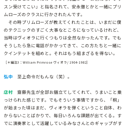
スン受けてこい」と指名されて、安永徹とかと一緒にプリ
ムローズのクラスに行かされたんです。
その時プリムローズが教えてくれたことは、いまだに僕
のテクニックのすごく大事なところになっているけれど、
当時はヴィオラに行くつもりは全然なかったんです。でも
そうしたら急に電話がかかってきて、この方たちと一緒に
クインテットを組めと。それはもう組まざるを得ない。
［＊編注3：William Primrose ヴィオラ/ 1904-1982］
弘中
至上命令だもんな（笑）。
店村
齋藤先生が全部お膳立てしてくれて、うまいこと乗
っけられた感じです。でもそういう事情ですから、「桐」
が始まった頃はまだ、ヴィオラを弾くということ自体、わ
からないことばかりで、毎日いろんな課題が出てくる。す
でに演奏家として活躍しているみなさんとのギャップがす