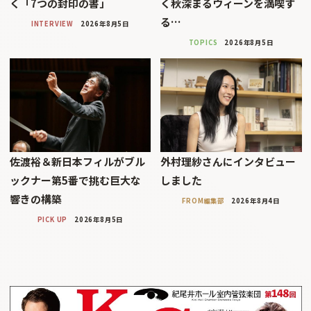
く「7つの封印の書」
く秋深まるウィーンを満喫す
る…
INTERVIEW
2026年8月5日
TOPICS
2026年8月5日
佐渡裕＆新日本フィルがブル
外村理紗さんにインタビュー
ックナー第5番で挑む巨大な
しました
響きの構築
FROM編集部
2026年8月4日
PICK UP
2026年8月5日