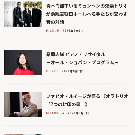
青木尚佳率いるミュンヘンの弦楽トリオ
が浜離宮朝日ホールへ――名手たちが交わす
音の対話
PICK UP
2026年8月8日
桑原志織 ピアノ・リサイタル
－オール・ショパン・プログラム－
Pick Up
2026年8月7日
ファビオ・ルイージが語る 《オラトリオ
「7つの封印の書」》
INTERVIEW
2026年8月7日