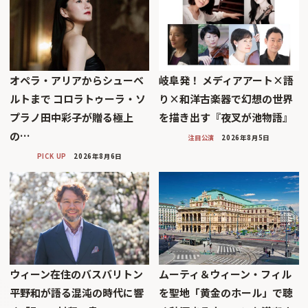
オペラ・アリアからシューベ
岐阜発！ メディアアート×語
ルトまで コロラトゥーラ・ソ
り×和洋古楽器で幻想の世界
プラノ田中彩子が贈る極上
を描き出す『夜叉が池物語』
の…
注目公演
2026年8月5日
PICK UP
2026年8月6日
ウィーン在住のバスバリトン
ムーティ＆ウィーン・フィル
平野和が語る混沌の時代に響
を聖地「黄金のホール」で聴