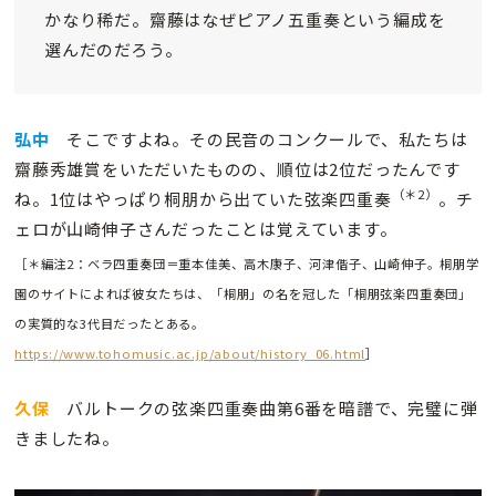
かなり稀だ。齋藤はなぜピアノ五重奏という編成を
選んだのだろう。
弘中
そこですよね。その民音のコンクールで、私たちは
齋藤秀雄賞をいただいたものの、順位は2位だったんです
（＊2）
ね。1位はやっぱり桐朋から出ていた弦楽四重奏
。チ
ェロが山崎伸子さんだったことは覚えています。
［＊編注2：ベラ四重奏団＝重本佳美、高木康子、河津偕子、山崎伸子。桐朋学
園のサイトによれば彼女たちは、「桐朋」の名を冠した「桐朋弦楽四重奏団」
の実質的な3代目だったとある。
https://www.tohomusic.ac.jp/about/history_06.html
］
久保
バルトークの弦楽四重奏曲第6番を暗譜で、完璧に弾
きましたね。