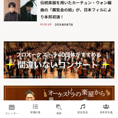
伝統楽器を用いたカーチュン・ウォン編
曲の「展覧会の絵」が、日本フィルによ
り本邦初演！
PICK UP
2026年8月7日
新着記事
配信放送
音楽家名鑑
カレンダー
検索