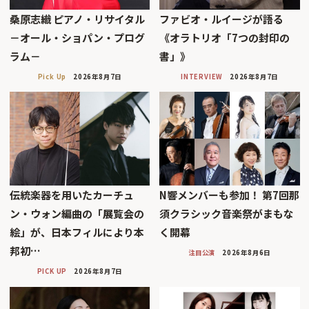
桑原志織 ピアノ・リサイタル
ファビオ・ルイージが語る
－オール・ショパン・プログ
《オラトリオ「7つの封印の
ラム－
書」》
Pick Up
2026年8月7日
INTERVIEW
2026年8月7日
伝統楽器を用いたカーチュ
N響メンバーも参加！ 第7回那
ン・ウォン編曲の「展覧会の
須クラシック音楽祭がまもな
絵」が、日本フィルにより本
く開幕
邦初…
注目公演
2026年8月6日
PICK UP
2026年8月7日