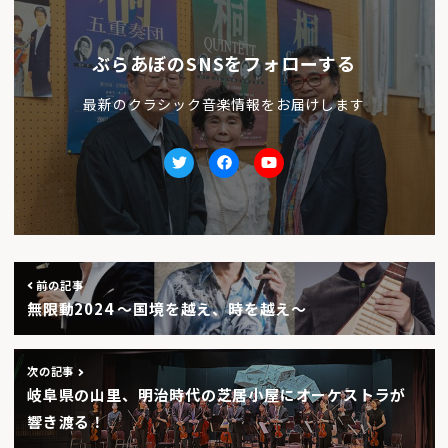
ぶらあぼのSNSをフォローする
最新のクラシック音楽情報をお届けします
Twitter
facebook
Youtube
前の記事
無限動2024 ～国境を越え、時を越え～
次の記事
岐阜県の山里、明治時代の芝居小屋にオーケストラが
響き渡る！