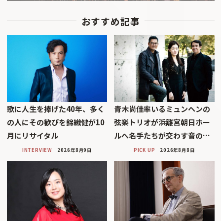
おすすめ記事
歌に人生を捧げた40年、多く
青木尚佳率いるミュンヘンの
の人にその歓びを錦織健が10
弦楽トリオが浜離宮朝日ホー
月にリサイタル
ルへ――名手たちが交わす音の…
INTERVIEW
2026年8月9日
PICK UP
2026年8月8日