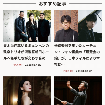
おすすめ記事
青木尚佳率いるミュンヘンの
伝統楽器を用いたカーチュ
弦楽トリオが浜離宮朝日ホー
ン・ウォン編曲の「展覧会の
ルへ――名手たちが交わす音の…
絵」が、日本フィルにより本
邦初…
PICK UP
2026年8月8日
PICK UP
2026年8月7日