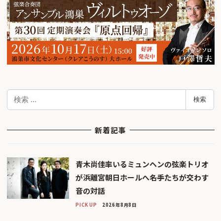
検
検索
索
新着記事
青木尚佳率いるミュンヘンの弦楽トリオ
が浜離宮朝日ホールへ――名手たちが交わす
音の対話
PICK UP
2026年8月8日