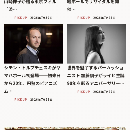
山崎伸子が贈る東京フィル
経ホールでリサイタルを開
「渋…
催…
PICK UP
2026年7月30日
PICK UP
2026年7月28日
シモン・トルプチェスキがヤ
世界を魅了するパーカッショ
マハホール初登場──初来日
ニスト 加藤訓子がライヒ生誕
から20年、円熟のピアニズ
90年を彩るアニバーサリー…
ム…
PICK UP
2026年7月27日
PICK UP
2026年7月28日