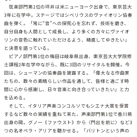
弦楽部門第1位の坪井は米ニューヨーク出身で、東京芸大
3年に在学中。ステージではシベリウスのヴァイオリン協奏
曲を弾く。「常に“音”への探究心を忘れず、技術を磨き、
自分自身も人間として成長し、より多くの方々にヴァイオ
リンの音色に触れていただけるよう、精進してゆきたい」
と決意を語っている。
ピアノ部門第1位の梅田は岐阜県出身、東京芸大大学院修
士課程2年在学中ながら、既に3回のリサイタルを開催。今
回は、シューマンの協奏曲を披露する。「偉大なる作曲家
たちの、数々の素晴らしい作品を通して、皆様と過ごす時
間に心から感謝し、日々音楽と向き合っていきたい」と力
を込める。
そして、イタリア声楽コンコルソでもシエナ大賞を受賞
するなど数々の実績を重ねて来た、声楽部門第1位で香川県
出身の岡。グノー《ファウスト》から〈門出を前に〉など3
つの名オペラ・アリアを聴かせる。「バリトンという声の