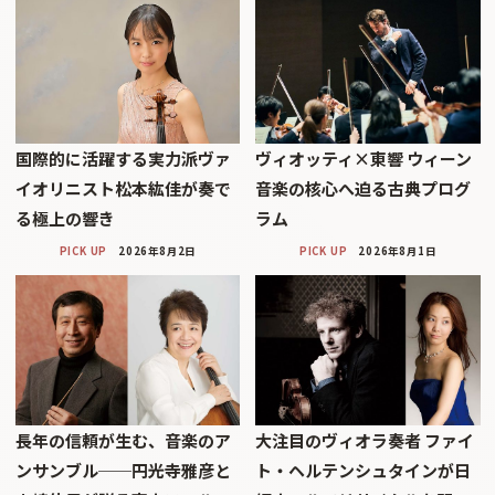
国際的に活躍する実力派ヴァ
ヴィオッティ×東響 ウィーン
イオリニスト松本紘佳が奏で
音楽の核心へ迫る古典プログ
る極上の響き
ラム
PICK UP
2026年8月2日
PICK UP
2026年8月1日
長年の信頼が生む、音楽のア
大注目のヴィオラ奏者 ファイ
ンサンブル──円光寺雅彦と
ト・ヘルテンシュタインが日