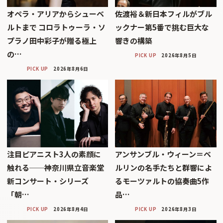
オペラ・アリアからシューベ
佐渡裕＆新日本フィルがブル
ルトまで コロラトゥーラ・ソ
ックナー第5番で挑む巨大な
プラノ田中彩子が贈る極上
響きの構築
の…
PICK UP
2026年8月5日
PICK UP
2026年8月6日
注目ピアニスト3人の素顔に
アンサンブル・ウィーン＝ベ
触れる──神奈川県立音楽堂
ルリンの名手たちと群響によ
新コンサート・シリーズ
るモーツァルトの協奏曲5作
「朝…
品…
PICK UP
2026年8月4日
PICK UP
2026年8月3日