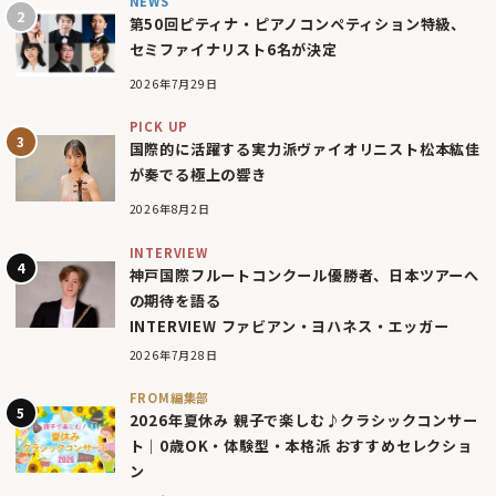
NEWS
第50回ピティナ・ピアノコンペティション特級、
セミファイナリスト6名が決定
2026年7月29日
PICK UP
国際的に活躍する実力派ヴァイオリニスト松本紘佳
が奏でる極上の響き
2026年8月2日
INTERVIEW
神戸国際フルートコンクール優勝者、日本ツアーへ
の期待を語る
INTERVIEW ファビアン・ヨハネス・エッガー
2026年7月28日
FROM編集部
2026年夏休み 親子で楽しむ♪クラシックコンサー
ト｜0歳OK・体験型・本格派 おすすめセレクショ
ン