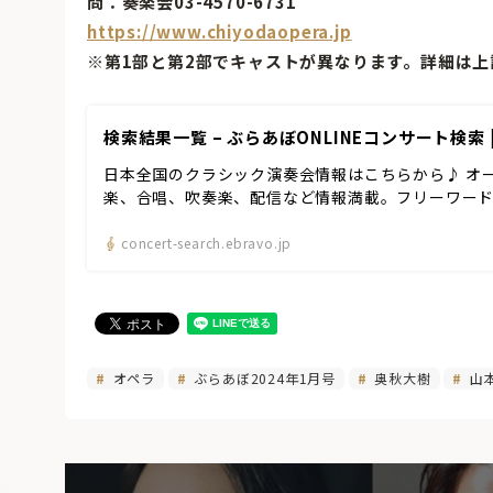
問：奏楽会03-4570-6731
https://www.chiyodaopera.jp
※第1部と第2部でキャストが異なります。詳細は
検索結果一覧 – ぶらあぼONLINEコンサート検索
日本全国のクラシック演奏会情報はこちらから♪ オ
楽、合唱、吹奏楽、配信など情報満載。フリーワー
concert-search.ebravo.jp
オペラ
ぶらあぼ2024年1月号
奥秋大樹
山