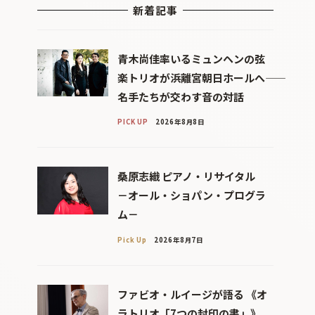
新着記事
青木尚佳率いるミュンヘンの弦
楽トリオが浜離宮朝日ホールへ――
名手たちが交わす音の対話
PICK UP
2026年8月8日
桑原志織 ピアノ・リサイタル
－オール・ショパン・プログラ
ム－
Pick Up
2026年8月7日
ファビオ・ルイージが語る 《オ
ラトリオ「7つの封印の書」》