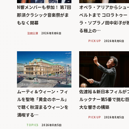
N響メンバーも参加！ 第7回
オペラ・アリアからシュ
那須クラシック音楽祭がま
ベルトまで コロラトゥー
もなく開幕
ラ・ソプラノ田中彩子が
る極上の…
注目公演
2026年8月6日
PICK UP
2026年8月6日
ムーティ＆ウィーン・フィ
佐渡裕＆新日本フィルが
ルを聖地「黄金のホール」
ルックナー第5番で挑む
で聴く秋深まるウィーンを
大な響きの構築
満喫する…
PICK UP
2026年8月5日
TOPICS
2026年8月5日