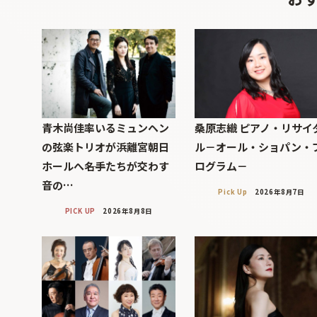
青木尚佳率いるミュンヘン
桑原志織 ピアノ・リサイ
の弦楽トリオが浜離宮朝日
ル－オール・ショパン・
ホールへ――名手たちが交わす
ログラム－
音の…
Pick Up
2026年8月7日
PICK UP
2026年8月8日