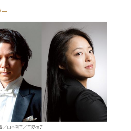
ジー
 香／山本耕平／平野桂子