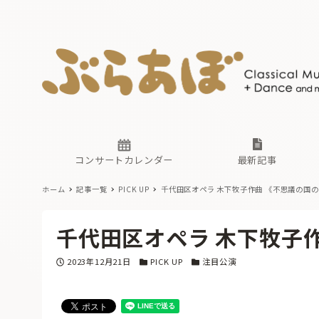
ニュース
ヤマハホ
番組一覧
東京・関
ぶらあぼ
現場のプ
古楽とそ
無料ライ
あ
か
過去の連
コンサートカレンダー
最新記事
ホーム
記事一覧
PICK UP
千代田区オペラ 木下牧子作曲 《不思議の国
ニュース
ヤマハホ
番組一覧
東京・関
ぶらあぼ
千代田区オペラ 木下牧子
現場のプ
古楽とそ
無料ライ
あ
か
投稿日
カテゴリー
カテゴリー
2023年12月21日
PICK UP
注目公演
過去の連