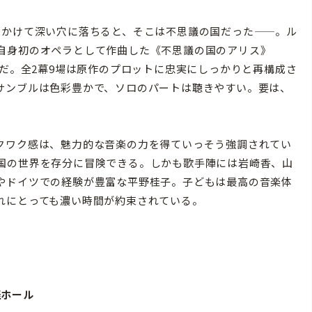
かけて深い穴に落ちると、そこは不思議の国だった——。ル
自身初のオペラとして作曲した《不思議の国のアリス》
のだ。全2幕9場は原作のプロットに忠実にしっかりと再構成さ
サンブルは色彩豊かで、ソロのパートは聴きやすい。要は、
。
クワク感は、魅力的な音楽の力を得ていっそう強調されてい
国の世界を存分に冒険できる。しかも歌手陣には岩崎香、山
やドイツでの経験が豊富な平野桂子。子どもは最高の音楽体
れにとっても濃い時間が約束されている。
経ホール