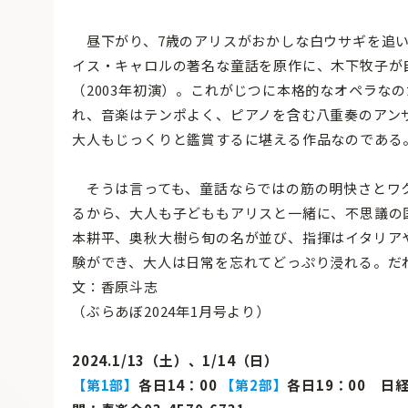
昼下がり、7歳のアリスがおかしな白ウサギを追い
イス・キャロルの著名な童話を原作に、木下牧子が
（2003年初演）。これがじつに本格的なオペラな
れ、音楽はテンポよく、ピアノを含む八重奏のアン
大人もじっくりと鑑賞するに堪える作品なのである
そうは言っても、童話ならではの筋の明快さとワ
るから、大人も子どももアリスと一緒に、不思議の
本耕平、奥秋大樹ら旬の名が並び、指揮はイタリア
験ができ、大人は日常を忘れてどっぷり浸れる。だ
文：香原斗志
（ぶらあぼ2024年1月号より）
2024.1/13（土）、1/14（日）
【第1部】
各日14：00
【第2部】
各日19：00 日