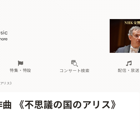
ール
（毎月更新）
東
電子版（無料・月刊）
トピックス
関西
フェスタサマーミューザKAWASAKI 2026
北海道・東北
注目公演
配布場所
インタビュー
中部
定期購読
中国・四国
CD新譜
N響＆東響 《7つ
九州・沖縄
書籍近刊
ロが推す！間違いないオーケストラコンサート
過去の特集
の先と
ブ配信スケジュール
さ
オーケストラの楽屋から
た
な
有料ライブ配信スケジュール
は
ま
や
海の向こうの音楽家
ら
わ
Aからの
載
特集・特設
配信・放送
コンサート検索
のアリス》
ール
（毎月更新）
東
電子版（無料・月刊）
トピックス
関西
フェスタサマーミューザKAWASAKI 2026
北海道・東北
注目公演
配布場所
インタビュー
中部
定期購読
中国・四国
CD新譜
N響＆東響 《7つ
九州・沖縄
書籍近刊
作曲 《不思議の国のアリス》
ロが推す！間違いないオーケストラコンサート
過去の特集
の先と
ブ配信スケジュール
さ
オーケストラの楽屋から
た
な
有料ライブ配信スケジュール
は
ま
や
海の向こうの音楽家
ら
わ
Aからの
載