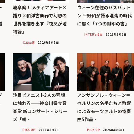
ー
岐阜発！ メディアアート×
ウィーン在住のバスバリト
語り×和洋古楽器で幻想の
ン 平野和が語る混沌の時代
贈
世界を描き出す『夜叉が池
に響く「7つの封印の書」
物語』
INTERVIEW
2026年8月5日
注目公演
2026年8月5日
ブ
注目ピアニスト3人の素顔
アンサンブル・ウィーン＝
巨
に触れる──神奈川県立音
ベルリンの名手たちと群響
楽堂 新コンサート・シリー
によるモーツァルトの協奏
ズ「朝…
曲5作品…
PICK UP
2026年8月4日
PICK UP
2026年8月3日