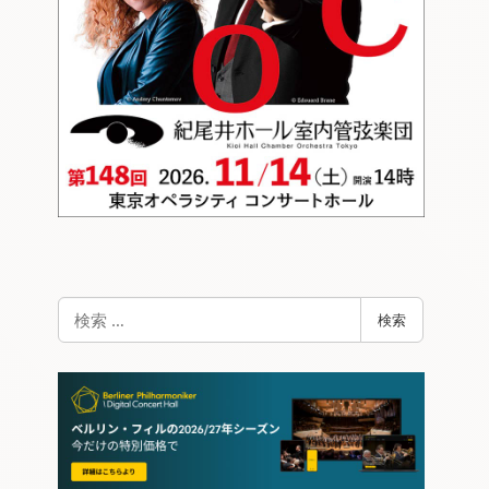
検
検索
索