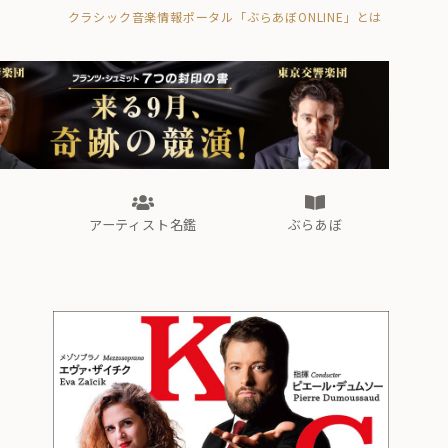
クラシック音楽情報ポータル「ぶらあぼONLINE」とは
の封印の書》
海外公演
FROM編集部
眺望
ぶらあぼブラス！
フォルテピアノ・オデッセイ
アーティスト名鑑
ぶらあぼ
の封印の書》
海外公演
FROM編集部
眺望
ぶらあぼブラス！
フォルテピアノ・オデッセイ