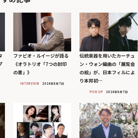
タ
ファビオ・ルイージが語る
伝統楽器を用いたカーチュ
プ
《オラトリオ「7つの封印
ン・ウォン編曲の「展覧会
の書」》
の絵」が、日本フィルによ
り本邦初…
INTERVIEW
2026年8月7日
PICK UP
2026年8月7日