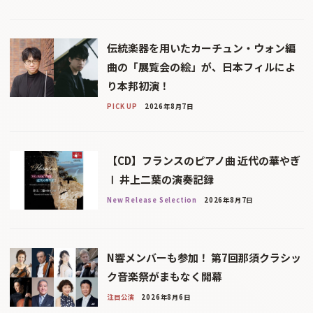
伝統楽器を用いたカーチュン・ウォン編
曲の「展覧会の絵」が、日本フィルによ
り本邦初演！
PICK UP
2026年8月7日
【CD】フランスのピアノ曲 近代の華やぎ
Ⅰ 井上二葉の演奏記録
New Release Selection
2026年8月7日
N響メンバーも参加！ 第7回那須クラシッ
ク音楽祭がまもなく開幕
注目公演
2026年8月6日