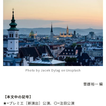
Photo by Jacek Dylag on Unsplash
曽雌裕一 編
【本文中の記号】
★=プレミエ［新演出］公演、◎=注目公演