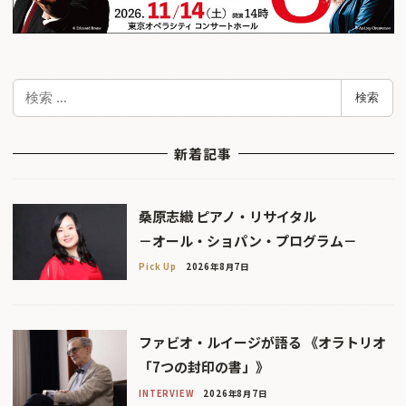
検
検索
索
新着記事
桑原志織 ピアノ・リサイタル
－オール・ショパン・プログラム－
Pick Up
2026年8月7日
ファビオ・ルイージが語る 《オラトリオ
「7つの封印の書」》
INTERVIEW
2026年8月7日