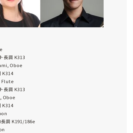
e
長調 K313
mi, Oboe
K314
Flute
長調 K313
, Oboe
K314
oon
 K191/186e
on