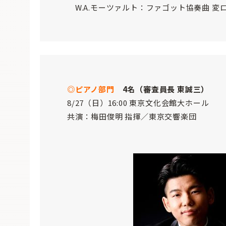
W.A.モーツァルト：ファゴット協奏曲 変ロ長調
◎ピアノ部門
4名（審査員長 東誠三）
8/27（日）16:00 東京文化会館大ホール
共演：梅田俊明 指揮／東京交響楽団