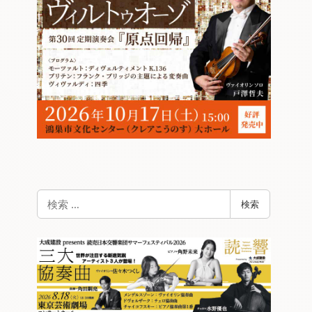
検
検索
索