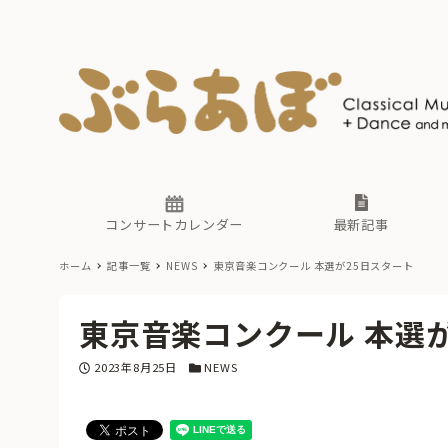
ニュース
ヤマハホ
番組一覧
東京・関
ぶらあぼ
現場のプ
古楽とそ
無料ライ
あ
か
過去の連
コンサートカレンダー
最新記事
ホーム
記事一覧
NEWS
東京音楽コンクール 本選が25日スタート
ニュース
ヤマハホ
番組一覧
東京・関
ぶらあぼ
東京音楽コンクール 本選
現場のプ
古楽とそ
無料ライ
あ
か
投稿日
カテゴリー
2023年8月25日
NEWS
過去の連