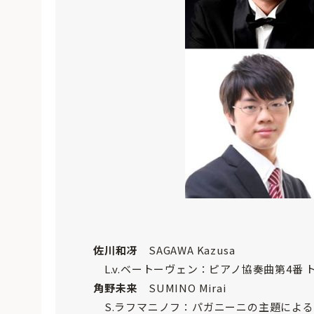
佐川和冴
SAGAWA Kazusa
L.v.ベートーヴェン：ピアノ協奏曲第4番 ト長
角野未来
SUMINO Mirai
S.ラフマニノフ：パガニーニの主題による狂詩