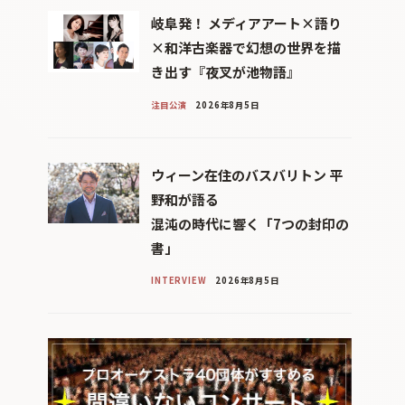
岐阜発！ メディアアート×語り
×和洋古楽器で幻想の世界を描
き出す『夜叉が池物語』
注目公演
2026年8月5日
ウィーン在住のバスバリトン 平
野和が語る
混沌の時代に響く「7つの封印の
書」
INTERVIEW
2026年8月5日