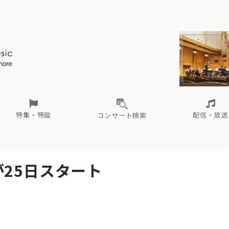
ール
（毎月更新）
東
電子版（無料・月刊）
トピックス
関西
フェスタサマーミューザKAWASAKI 2026
北海道・東北
注目公演
配布場所
インタビュー
中部
定期購読
中国・四国
CD新譜
N響＆東響 《7つ
九州・沖縄
書籍近刊
ロが推す！間違いないオーケストラコンサート
過去の特集
の先と
ブ配信スケジュール
さ
オーケストラの楽屋から
た
な
有料ライブ配信スケジュール
は
ま
や
海の向こうの音楽家
ら
わ
Aからの
載
特集・特設
配信・放送
コンサート検索
ール
（毎月更新）
東
電子版（無料・月刊）
トピックス
関西
フェスタサマーミューザKAWASAKI 2026
北海道・東北
注目公演
配布場所
インタビュー
中部
定期購読
中国・四国
CD新譜
N響＆東響 《7つ
九州・沖縄
書籍近刊
が25日スタート
ロが推す！間違いないオーケストラコンサート
過去の特集
の先と
ブ配信スケジュール
さ
オーケストラの楽屋から
た
な
有料ライブ配信スケジュール
は
ま
や
海の向こうの音楽家
ら
わ
Aからの
載