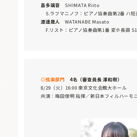
島多璃音
SHIMATA Riito
S.ラフマニノフ：ピアノ協奏曲第2番 ハ短調 
渡邊晟人
WATANABE Masato
F.リスト：ピアノ協奏曲第1番 変ホ長調 S1
◎弦楽部門
4名（審査員長 澤和樹）
8/29（火）16:00 東京文化会館大ホール
共演：梅田俊明 指揮／新日本フィルハーモ