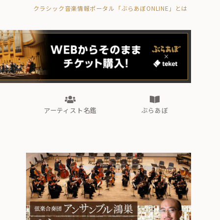
クラシック音楽情報ポータル「ぶらあぼONLINE」とは
の封印の書》
海外公演
FROM編集部
眺望
ぶらあぼブラス！
フォルテピアノ・オデッセイ
アーティスト名鑑
ぶらあぼ
の封印の書》
海外公演
FROM編集部
眺望
ぶらあぼブラス！
フォルテピアノ・オデッセイ