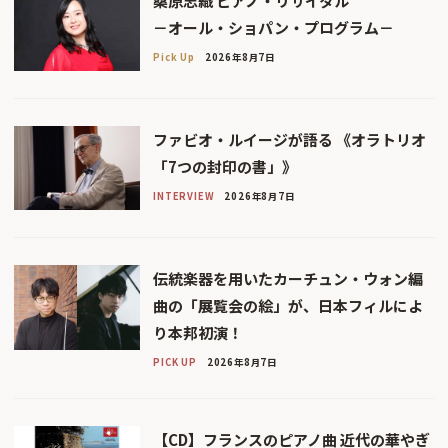
桑原志織 ピアノ・リサイタル
－オール・ショパン・プログラム－
Pick Up
2026年8月7日
ファビオ・ルイージが語る 《オラトリオ
「7つの封印の書」》
INTERVIEW
2026年8月7日
伝統楽器を用いたカーチュン・ウォン編
曲の「展覧会の絵」が、日本フィルによ
り本邦初演！
PICK UP
2026年8月7日
【CD】フランスのピアノ曲 近代の華やぎ