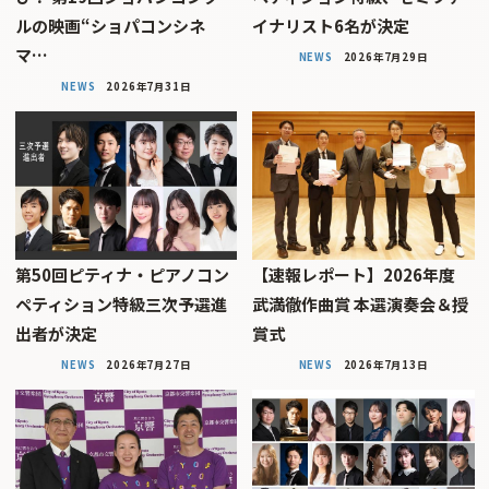
ルの映画“ショパコンシネ
イナリスト6名が決定
マ…
NEWS
2026年7月29日
NEWS
2026年7月31日
第50回ピティナ・ピアノコン
【速報レポート】2026年度
ペティション特級三次予選進
武満徹作曲賞 本選演奏会＆授
出者が決定
賞式
NEWS
2026年7月27日
NEWS
2026年7月13日