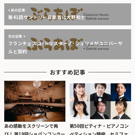
前の記事
第41回サントリー音楽賞に大野和士
次の記事
フランチェスコ･トリスターノ･シュリメがユニバーサ
ルと契約
おすすめ記事
あの感動をスクリーンで再
第50回ピティナ・ピアノコン
び！ 第19回ショパンコンクー
ペティション特級、セミファ