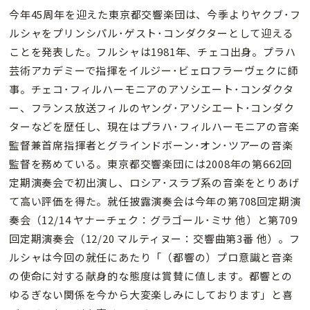
今年45周年を迎えた東京都交響楽団は、今季よりヤクブ･フ
ルシャをプリンシパル･ゲスト･コンダクターとして迎える
ことを発表した。フルシャは1981年、チェコ出身。プラハ
芸術アカデミーで指揮をイルジー･ビェロフラーヴェクに師
事。チェコ･フィルハーモニアのアソシエート･コンダクタ
ー、フランス放送フィルのヤング･アソシエート･コンダク
ターなどを歴任し、現在はプラハ･フィルハーモニアの音楽
監督兼首席指揮者とグラインドボーン･オン･ツアーの音楽
監督を務めている。東京都交響楽団には2008年の第662回
定期演奏会で初出演し、ロシア･スラブ系の音楽をとりあげ
て高い評価を得た。就任披露演奏会は今年の第708回定期演
奏会（12/14 ヤナーチェク：グラゴール･ミサ 他）と第709
回定期演奏会（12/20 マルティヌー：交響曲第3番 他）。フ
ルシャは今回の就任にあたり「（都響の）プロ意識と音楽
の使命に対する献身的な態度は賞賛に値します。都響との
ゆるぎない関係を今から大変楽しみにしております」と喜