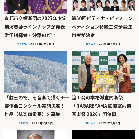
京都市交響楽団の2027年度定
第50回ピティナ・ピアノコン
期演奏会ラインナップが発表――
ペティション特級二次予選進
常任指揮者・沖澤のど…
出者が決定
NEWS
2026年7月10日
NEWS
2026年7月9日
「蔵王の冬」を音楽で描く――山
流山発の本格派室内楽祭
響作曲コンクール実施決定！
「NAGAREYAMA 国際室内楽
作品（弦楽四重奏）を募集…
音楽祭 2026」開催概…
NEWS
2026年7月6日
NEWS
2026年7月3日