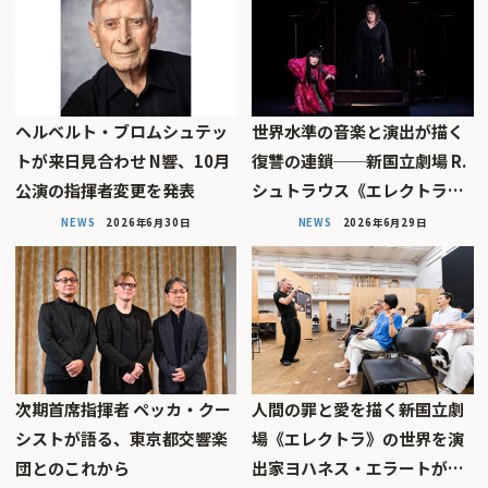
ヘルベルト・ブロムシュテッ
世界水準の音楽と演出が描く
トが来日見合わせ N響、10月
復讐の連鎖──新国立劇場 R.
公演の指揮者変更を発表
シュトラウス《エレクトラ…
NEWS
2026年6月30日
NEWS
2026年6月29日
次期首席指揮者 ペッカ・クー
人間の罪と愛を描く――新国立劇
シストが語る、東京都交響楽
場《エレクトラ》の世界を演
団とのこれから
出家ヨハネス・エラートが…