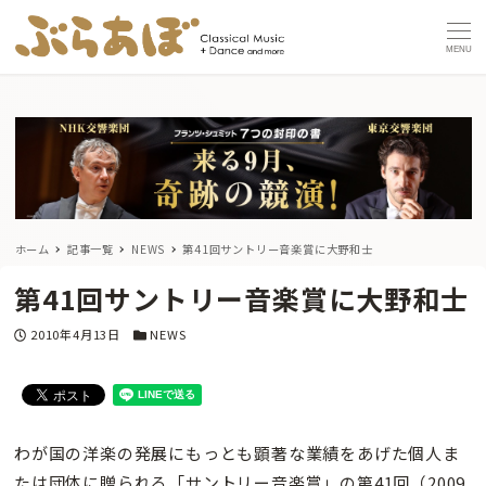
MENU
ホーム
記事一覧
NEWS
第41回サントリー音楽賞に大野和士
第41回サントリー音楽賞に大野和士
投稿日
カテゴリー
2010年4月13日
NEWS
わが国の洋楽の発展にもっとも顕著な業績をあげた個人ま
たは団体に贈られる「サントリー音楽賞」の第41回（2009