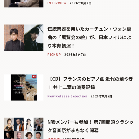
INTERVIEW
2026年8月7日
伝統楽器を用いたカーチュン・ウォン編
曲の「展覧会の絵」が、日本フィルによ
り本邦初演！
PICK UP
2026年8月7日
【CD】フランスのピアノ曲 近代の華やぎ
Ⅰ 井上二葉の演奏記録
New Release Selection
2026年8月7日
N響メンバーも参加！ 第7回那須クラシッ
ク音楽祭がまもなく開幕