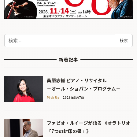
検
検索
索
新着記事
桑原志織 ピアノ・リサイタル
－オール・ショパン・プログラム－
Pick Up
2026年8月7日
ファビオ・ルイージが語る 《オラトリオ
「7つの封印の書」》