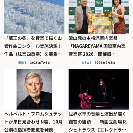
「蔵王の冬」を音楽で描く――山
流山発の本格派室内楽祭
響作曲コンクール実施決定！
「NAGAREYAMA 国際室内楽
作品（弦楽四重奏）を募集…
音楽祭 2026」開催概…
NEWS
2026年7月6日
NEWS
2026年7月3日
ヘルベルト・ブロムシュテッ
世界水準の音楽と演出が描く
トが来日見合わせ N響、10月
復讐の連鎖──新国立劇場 R.
公演の指揮者変更を発表
シュトラウス《エレクトラ…