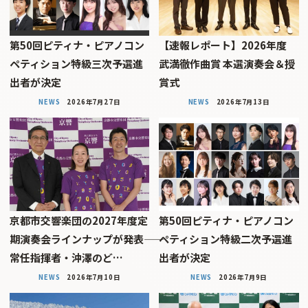
第50回ピティナ・ピアノコン
【速報レポート】2026年度
ペティション特級三次予選進
武満徹作曲賞 本選演奏会＆授
出者が決定
賞式
NEWS
2026年7月27日
NEWS
2026年7月13日
京都市交響楽団の2027年度定
第50回ピティナ・ピアノコン
期演奏会ラインナップが発表――
ペティション特級二次予選進
常任指揮者・沖澤のど…
出者が決定
NEWS
2026年7月10日
NEWS
2026年7月9日