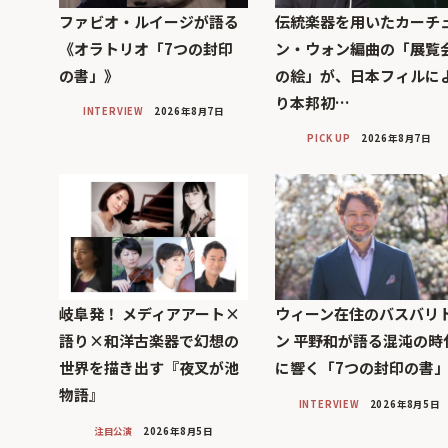
ファビオ・ルイージが語る
伝統楽器を用いたカーチ
《オラトリオ「7つの封印
ン・ウォン編曲の「展覧
の書」》
の絵」が、日本フィルに
り本邦初…
INTERVIEW
2026年8月7日
PICK UP
2026年8月7日
岐阜発！ メディアアート×
ウィーン在住のバスバリ
語り×和洋古楽器で幻想の
ン 平野和が語る混沌の時
世界を描き出す『夜叉が池
に響く「7つの封印の書
物語』
INTERVIEW
2026年8月5日
注目公演
2026年8月5日