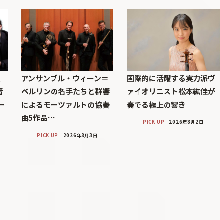
顔
アンサンブル・ウィーン＝
国際的に活躍する実力派ヴ
音
ベルリンの名手たちと群響
ァイオリニスト松本紘佳が
ー
によるモーツァルトの協奏
奏でる極上の響き
曲5作品…
PICK UP
2026年8月2日
PICK UP
2026年8月3日