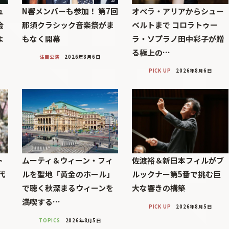
ュ
N響メンバーも参加！ 第7回
オペラ・アリアからシュー
会
那須クラシック音楽祭がま
ベルトまで コロラトゥー
よ
もなく開幕
ラ・ソプラノ田中彩子が贈
る極上の…
注目公演
2026年8月6日
PICK UP
2026年8月6日
ト
ムーティ＆ウィーン・フィ
佐渡裕＆新日本フィルがブ
代
ルを聖地「黄金のホール」
ルックナー第5番で挑む巨
」
で聴く秋深まるウィーンを
大な響きの構築
満喫する…
PICK UP
2026年8月5日
TOPICS
2026年8月5日