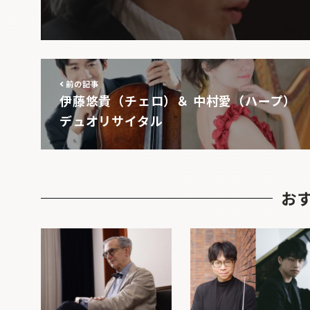
前の記事
伊藤悠貴（チェロ）＆ 中村愛（ハープ）
デュオリサイタル
お