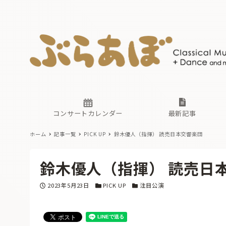
ニュース
ヤマハホ
番組一覧
東京・関
ぶらあぼ
現場のプ
古楽とそ
無料ライ
あ
か
過去の連
コンサートカレンダー
最新記事
ホーム
記事一覧
PICK UP
鈴木優人（指揮） 読売日本交響楽団
ニュース
ヤマハホ
番組一覧
東京・関
ぶらあぼ
鈴木優人（指揮） 読売日
現場のプ
古楽とそ
無料ライ
あ
か
投稿日
カテゴリー
カテゴリー
2023年5月23日
PICK UP
注目公演
過去の連