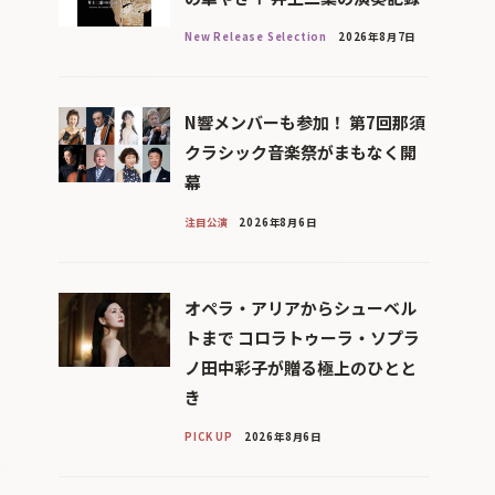
New Release Selection
2026年8月7日
N響メンバーも参加！ 第7回那須
クラシック音楽祭がまもなく開
幕
注目公演
2026年8月6日
オペラ・アリアからシューベル
トまで コロラトゥーラ・ソプラ
ノ田中彩子が贈る極上のひとと
き
PICK UP
2026年8月6日