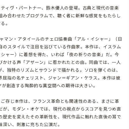
ティヴ・パートナー、鈴木優人の登場。古典と現代の音楽
組み合わせたプログラムで、聴く者に新鮮な感覚をもたらし
する。
ジャマン・アタイールのチェロ協奏曲「アル・イシャー」（日
自のスタイルで注目を浴びている作曲家。本作は、イスラム
イシャー）に着想を得た、いわば「夜の祈りの音楽」だ。今
びかける声「アザーン」に惹かれたとの由。同曲では、一人
が、独特のリズムとサウンドで描かれる。ソロを弾くのは、
界屈指の名チェリスト、ジャン＝ギアン・ケラス。本作は彼
鬼才が創造する陶酔的な異空間への期待は大きい。
ご存じ本作は、フランス革命とも関連性のある、まさに革
だが、モダン・オケでは、現代の視点からスコアを見つめ直
の歴史を変えたその革新性を、現代作品に触れた直後の耳で
味深い、刺激に充ちた公演だ。