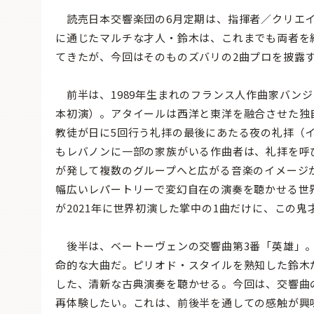
読売日本交響楽団の6月定期は、指揮者／クリエイ
に通じたマルチな才人・鈴木は、これまでも両者を
てきたが、今回はそのものズバリの2曲プロを披露
前半は、1989年生まれのフランス人作曲家バン
本初演）。アタイールは西洋と東洋を融合させた独
教徒が日に5回行う礼拝の最後にあたる夜の礼拝（
もレバノンに一部の家族がいる作曲者は、礼拝を呼
が発して複数のグループへと広がる音楽のイメージ
幅広いレパートリーで変幻自在の演奏を聴かせる世
が2021年に世界初演した掌中の1曲だけに、この
後半は、ベートーヴェンの交響曲第3番「英雄」。
命的な大曲だ。ピリオド・スタイルを熟知した鈴木
した、清新な古典演奏を聴かせる。今回は、交響曲
再体験したい。これは、前後半を通しての感触が興