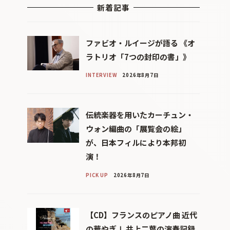
新着記事
ファビオ・ルイージが語る 《オ
ラトリオ「7つの封印の書」》
INTERVIEW
2026年8月7日
伝統楽器を用いたカーチュン・
ウォン編曲の「展覧会の絵」
が、日本フィルにより本邦初
演！
PICK UP
2026年8月7日
【CD】フランスのピアノ曲 近代
の華やぎⅠ 井上二葉の演奏記録