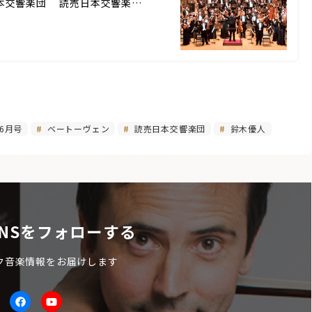
(c) 読売日本交響楽団 読売日本交響楽…
6月号
ベートーヴェン
読売日本交響楽団
鈴木優人
NSをフォローする
ク音楽情報をお届けします
itter
facebook
Youtube