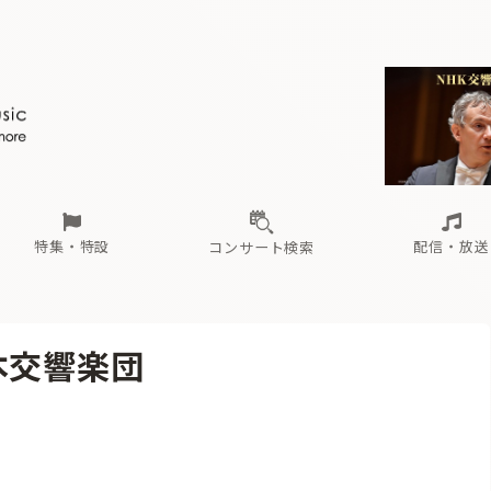
ール
（毎月更新）
東
電子版（無料・月刊）
トピックス
関西
フェスタサマーミューザKAWASAKI 2026
北海道・東北
注目公演
配布場所
インタビュー
中部
定期購読
中国・四国
CD新譜
N響＆東響 《7つ
九州・沖縄
書籍近刊
ロが推す！間違いないオーケストラコンサート
過去の特集
の先と
ブ配信スケジュール
さ
オーケストラの楽屋から
た
な
有料ライブ配信スケジュール
は
ま
や
海の向こうの音楽家
ら
わ
Aからの
載
特集・特設
配信・放送
コンサート検索
ール
（毎月更新）
東
電子版（無料・月刊）
トピックス
関西
フェスタサマーミューザKAWASAKI 2026
北海道・東北
注目公演
配布場所
インタビュー
中部
定期購読
中国・四国
CD新譜
N響＆東響 《7つ
九州・沖縄
書籍近刊
本交響楽団
ロが推す！間違いないオーケストラコンサート
過去の特集
の先と
ブ配信スケジュール
さ
オーケストラの楽屋から
た
な
有料ライブ配信スケジュール
は
ま
や
海の向こうの音楽家
ら
わ
Aからの
載