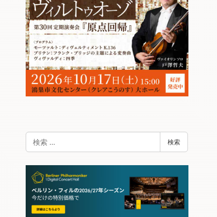
検
検索
索