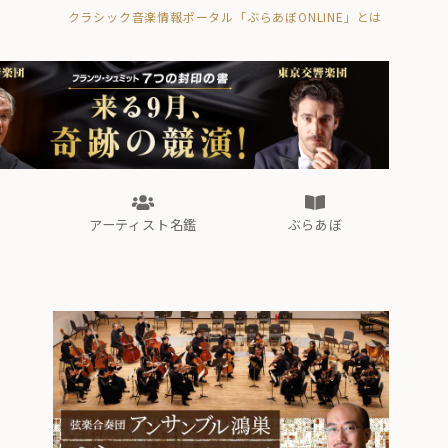
クラシック音楽情報ポータル「ぶらあぼONLINE」とは
の封印の書》
海外公演
FROM編集部
眺望
ぶらあぼブラス！
フォルテピアノ・オデッセイ
アーティスト名鑑
ぶらあぼ
の封印の書》
海外公演
FROM編集部
眺望
ぶらあぼブラス！
フォルテピアノ・オデッセイ