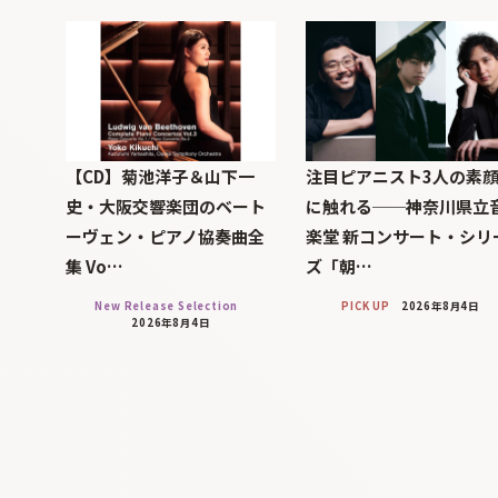
【CD】菊池洋子＆山下一
注目ピアニスト3人の素
史・大阪交響楽団のベート
に触れる──神奈川県立
ーヴェン・ピアノ協奏曲全
楽堂 新コンサート・シリ
集 Vo…
ズ「朝…
New Release Selection
PICK UP
2026年8月4日
2026年8月4日