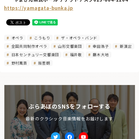
https://yamagata-bunka.jp
オペラ
こうもり
ザ・オペラ・バンド
全国共同制作オペラ
山形交響楽団
幸田浩子
新演出
日本センチュリー交響楽団
福井敬
藤木大地
野村萬斎
阪哲朗
ぶらあぼのSNSをフォローする
最新のクラシック音楽情報をお届けします