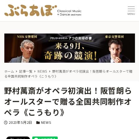
MENU
ホーム
記事一覧
NEWS
野村萬斎がオペラ初演出！阪哲朗らオールスターで贈
る全国共同制作オペラ《こうもり》
野村萬斎がオペラ初演出！阪哲朗ら
オールスターで贈る全国共同制作オ
ペラ《こうもり》
投稿日
カテゴリー
2023年5月2日
NEWS