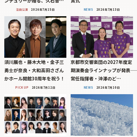
ンチュリーが贈る、久石音…
賞式
注目公演
2026年7月15日
NEWS
2026年7月13日
須川展也・藤木大地・金子三
京都市交響楽団の2027年度定
勇士が奈良・大和高田さざん
期演奏会ラインナップが発表――
かホール開館30周年を祝う！
常任指揮者・沖澤のど…
PICK UP
2026年7月12日
NEWS
2026年7月10日