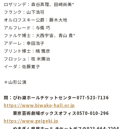
ロザリンデ：森谷真理、田崎尚美*
フランク：山下浩司
オルロフスキー公爵：藤木大地
アルフレード：与儀 巧
ファルケ博士：大西宇宙、青山 貴*
アデーレ：幸田浩子
ブリント博士：晴 雅彦
フロッシュ：桂 米團治
イーダ：佐藤寛子
＊山形公演
問：びわ湖ホールチケットセンター077-523-7136
https://www.biwako-hall.or.jp
東京芸術劇場ボックスオフィス0570-010-296
https://www.geigeki.jp
やまぎん県民ホール チケットデスク023-664-2204