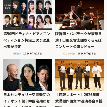
第50回ピティナ・ピアノコン
阪哲朗とバボラークが豪華共
ペティション特級三次予選進
演！山形交響楽団さくらんぼ
出者が決定
コンサート公演レビュー
NEWS
2026年7月27日
Close Up
2026年7月19日
日本センチュリー交響楽団の
【速報レポート】2026年度
イチオシ！ 第300回定期にセ
武満徹作曲賞 本選演奏会＆授