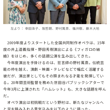
左より： 幸田浩子、阪哲朗、野村萬斎、福井敬、藤木大地
2009年度よりスタートした全国共同制作オペラは、15年
度の井上道義指揮・野田秀樹演出による《フィガロの結
婚》をはじめ、多くの話題公演を生み出してきた。
今年度演出を手掛けるのは、狂言師の野村萬斎。伝統芸
能の枠を越え、演劇・映画・テレビなどで幅広く活躍する
彼だが、演出家としてもその類まれなる才能を発揮してい
る。20年間芸術監督を務めた世田谷パブリックシアターで
今年3月に上演された『ハムレット』も、大きな話題を呼ん
だ。
オペラ演出は初挑戦だという野村は、新たなジャンルへ
と足を踏み入れる意気込みを以下のように語った。