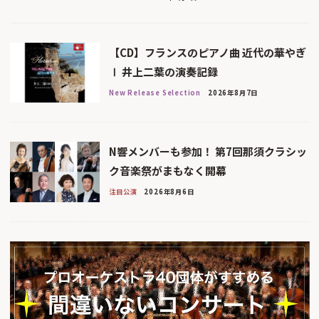
【CD】フランスのピアノ曲 近代の華やぎ
Ⅰ 井上二葉の演奏記録
New Release Selection
2026年8月7日
N響メンバーも参加！ 第7回那須クラシッ
ク音楽祭がまもなく開幕
注目公演
2026年8月6日