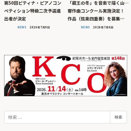
第50回ピティナ・ピアノコン
「蔵王の冬」を音楽で描く――山
ペティション特級二次予選進
響作曲コンクール実施決定！
出者が決定
作品（弦楽四重奏）を募集…
NEWS
2026年7月9日
NEWS
2026年7月6日
検
検索
索