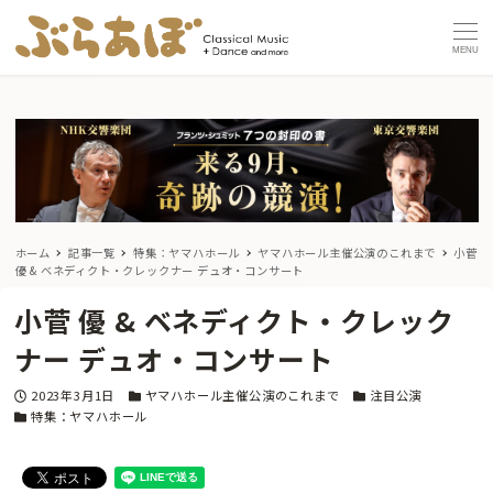
MENU
ホーム
記事一覧
特集：ヤマハホール
ヤマハホール主催公演のこれまで
小菅
優 & ベネディクト・クレックナー デュオ・コンサート
小菅 優 & ベネディクト・クレック
ナー デュオ・コンサート
投稿日
カテゴリー
カテゴリー
2023年3月1日
ヤマハホール主催公演のこれまで
注目公演
カテゴリー
特集：ヤマハホール