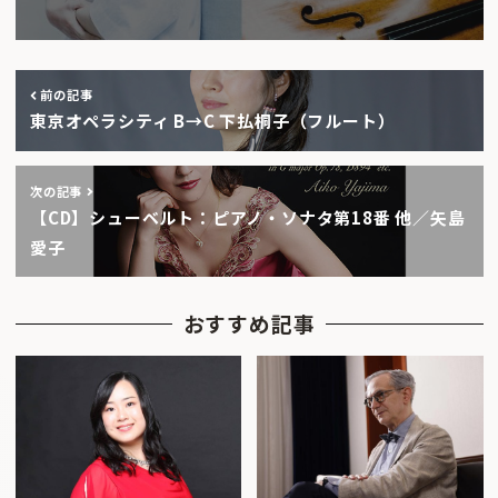
前の記事
東京オペラシティ B→C 下払桐子（フルート）
次の記事
【CD】シューベルト：ピアノ・ソナタ第18番 他／矢島
愛子
おすすめ記事