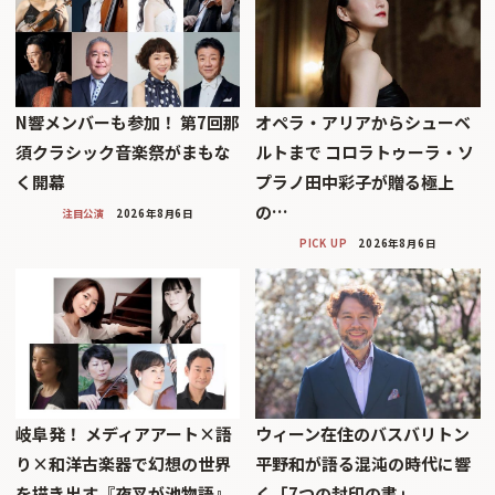
N響メンバーも参加！ 第7回那
オペラ・アリアからシューベ
須クラシック音楽祭がまもな
ルトまで コロラトゥーラ・ソ
く開幕
プラノ田中彩子が贈る極上
の…
注目公演
2026年8月6日
PICK UP
2026年8月6日
岐阜発！ メディアアート×語
ウィーン在住のバスバリトン
り×和洋古楽器で幻想の世界
平野和が語る混沌の時代に響
を描き出す『夜叉が池物語』
く「7つの封印の書」