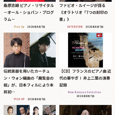
桑原志織 ピアノ・リサイタル
ファビオ・ルイージが語る
－オール・ショパン・プログ
《オラトリオ「7つの封印の
ラム－
書」》
Pick Up
2026年8月7日
INTERVIEW
2026年8月7日
伝統楽器を用いたカーチュ
【CD】フランスのピアノ曲 近
ン・ウォン編曲の「展覧会の
代の華やぎⅠ 井上二葉の演奏
絵」が、日本フィルにより本
記録
邦初…
New Release Selection
2026年8月7日
PICK UP
2026年8月7日