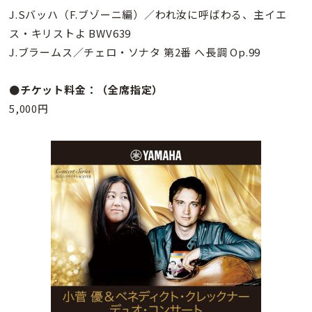
J.Sバッハ（F.ブゾーニ編）／われ汝に呼ばわる、主イエ
ス・キリストよ BWV639
J.ブラームス／チェロ・ソナタ 第2番 へ長調 Op.99
●チケット料金：（全席指定）
5,000円