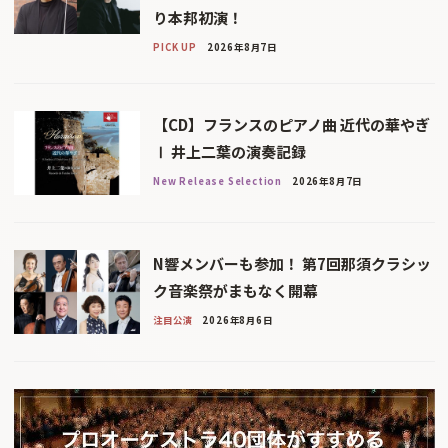
り本邦初演！
PICK UP
2026年8月7日
【CD】フランスのピアノ曲 近代の華やぎ
Ⅰ 井上二葉の演奏記録
New Release Selection
2026年8月7日
N響メンバーも参加！ 第7回那須クラシッ
ク音楽祭がまもなく開幕
注目公演
2026年8月6日