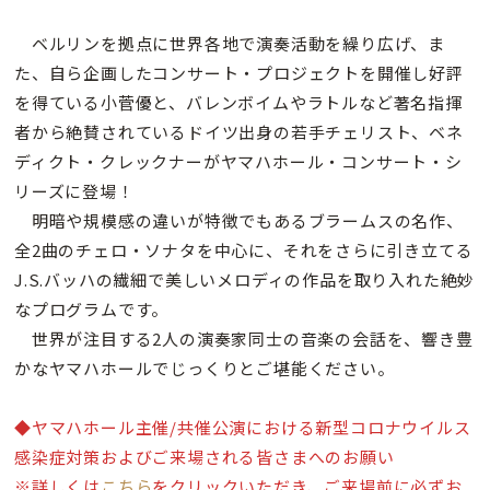
ベルリンを拠点に世界各地で演奏活動を繰り広げ、ま
た、自ら企画したコンサート・プロジェクトを開催し好評
を得ている小菅優と、バレンボイムやラトルなど著名指揮
者から絶賛されているドイツ出身の若手チェリスト、ベネ
ディクト・クレックナーがヤマハホール・コンサート・シ
リーズに登場！
明暗や規模感の違いが特徴でもあるブラームスの名作、
全2曲のチェロ・ソナタを中心に、それをさらに引き立てる
J.S.バッハの繊細で美しいメロディの作品を取り入れた絶妙
なプログラムです。
世界が注目する2人の演奏家同士の音楽の会話を、響き豊
かなヤマハホールでじっくりとご堪能ください。
◆ヤマハホール主催/共催公演における新型コロナウイルス
感染症対策およびご来場される皆さまへのお願い
※詳しくは
こちら
をクリックいただき、ご来場前に必ずお