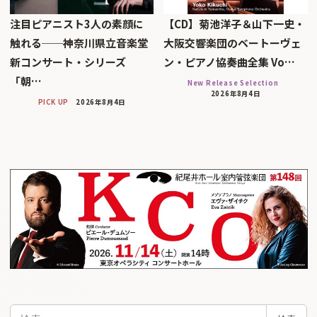
注目ピアニスト3人の素顔に
【CD】菊池洋子＆山下一史・
触れる──神奈川県立音楽堂
大阪交響楽団のベートーヴェ
新コンサート・シリーズ
ン・ピアノ協奏曲全集 Vo…
「朝…
New Release Selection
2026年8月4日
PICK UP
2026年8月4日
検