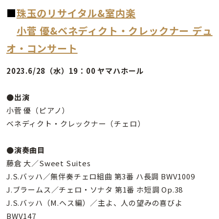
■
珠玉のリサイタル&室内楽
小菅 優&ベネディクト・クレックナー デュ
オ・コンサート
2023.6/28（水）19：00 ヤマハホール
●出演
小菅 優（ピアノ）
ベネディクト・クレックナー（チェロ）
●演奏曲目
藤倉 大／Sweet Suites
J.S.バッハ／無伴奏チェロ組曲 第3番 ハ長調 BWV1009
J.ブラームス／チェロ・ソナタ 第1番 ホ短調 Op.38
J.S.バッハ（M.ヘス編）／主よ、人の望みの喜びよ
BWV147