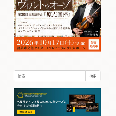
検
検索
索