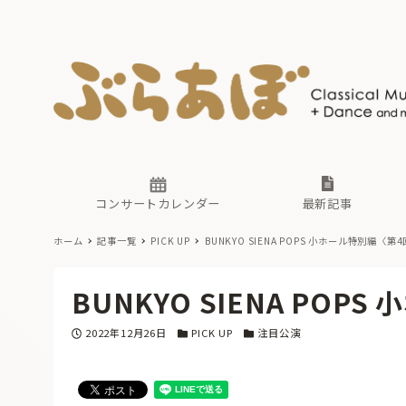
ニュース
ヤマハホ
番組一覧
東京・関
ぶらあぼ
現場のプ
古楽とそ
無料ライ
あ
か
過去の連
コンサートカレンダー
最新記事
ホーム
記事一覧
PICK UP
BUNKYO SIENA POPS 小ホール特別編〈第
ニュース
ヤマハホ
番組一覧
東京・関
ぶらあぼ
BUNKYO SIENA PO
現場のプ
古楽とそ
無料ライ
あ
か
投稿日
カテゴリー
カテゴリー
2022年12月26日
PICK UP
注目公演
過去の連