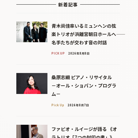
新着記事
青木尚佳率いるミュンヘンの弦
楽トリオが浜離宮朝日ホールへ――
名手たちが交わす音の対話
PICK UP
2026年8月8日
桑原志織 ピアノ・リサイタル
－オール・ショパン・プログラ
ム－
Pick Up
2026年8月7日
ファビオ・ルイージが語る 《オ
ラトリオ「7つの封印の書」》