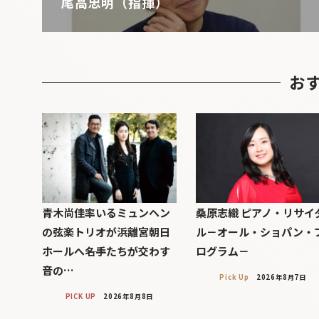
尾高忠明（指揮）
お
青木尚佳率いるミュンヘン
桑原志織 ピアノ・リサイ
の弦楽トリオが浜離宮朝日
ル－オール・ショパン・
ホールへ――名手たちが交わす
ログラム－
音の…
Pick Up
2026年8月7日
PICK UP
2026年8月8日