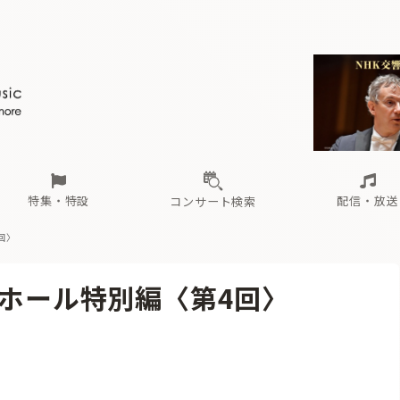
ール
（毎月更新）
東
電子版（無料・月刊）
トピックス
関西
フェスタサマーミューザKAWASAKI 2026
北海道・東北
注目公演
配布場所
インタビュー
中部
定期購読
中国・四国
CD新譜
N響＆東響 《7つ
九州・沖縄
書籍近刊
ロが推す！間違いないオーケストラコンサート
過去の特集
の先と
ブ配信スケジュール
さ
オーケストラの楽屋から
た
な
有料ライブ配信スケジュール
は
ま
や
海の向こうの音楽家
ら
わ
Aからの
載
特集・特設
配信・放送
コンサート検索
4回〉
ール
（毎月更新）
東
電子版（無料・月刊）
トピックス
関西
フェスタサマーミューザKAWASAKI 2026
北海道・東北
注目公演
配布場所
インタビュー
中部
定期購読
中国・四国
CD新譜
N響＆東響 《7つ
九州・沖縄
書籍近刊
PS 小ホール特別編〈第4回〉
ロが推す！間違いないオーケストラコンサート
過去の特集
の先と
ブ配信スケジュール
さ
オーケストラの楽屋から
た
な
有料ライブ配信スケジュール
は
ま
や
海の向こうの音楽家
ら
わ
Aからの
載