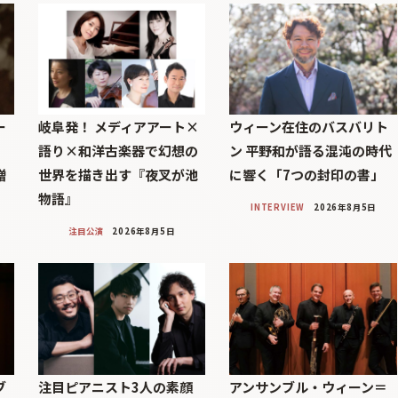
ー
岐阜発！ メディアアート×
ウィーン在住のバスバリト
語り×和洋古楽器で幻想の
ン 平野和が語る混沌の時代
贈
世界を描き出す『夜叉が池
に響く「7つの封印の書」
物語』
INTERVIEW
2026年8月5日
注目公演
2026年8月5日
ブ
注目ピアニスト3人の素顔
アンサンブル・ウィーン＝