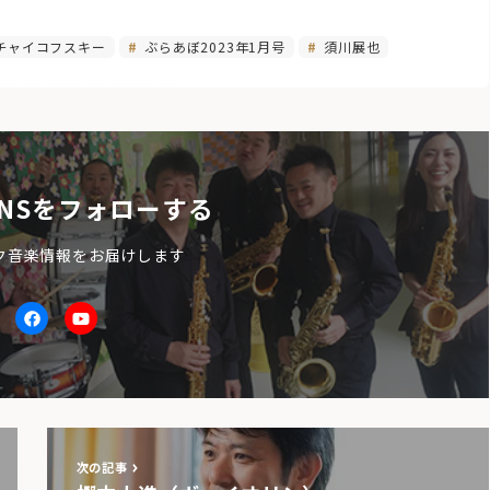
チャイコフスキー
ぶらあぼ2023年1月号
須川展也
NSをフォローする
ク音楽情報をお届けします
itter
facebook
Youtube
次の記事