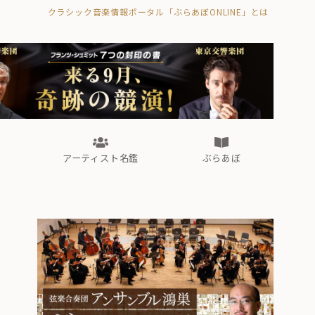
クラシック音楽情報ポータル「ぶらあぼONLINE」とは
の封印の書》
海外公演
FROM編集部
眺望
ぶらあぼブラス！
フォルテピアノ・オデッセイ
アーティスト名鑑
ぶらあぼ
の封印の書》
海外公演
FROM編集部
眺望
ぶらあぼブラス！
フォルテピアノ・オデッセイ