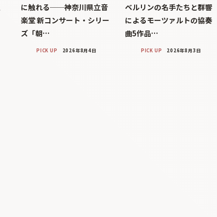
巨
に触れる──神奈川県立音
ベルリンの名手たちと群響
楽堂 新コンサート・シリー
によるモーツァルトの協奏
ズ「朝…
曲5作品…
PICK UP
2026年8月4日
PICK UP
2026年8月3日