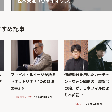
樫本大進（ヴァイオリン）
すすめ記事
タ
ファビオ・ルイージが語る
伝統楽器を用いたカーチュ
プ
《オラトリオ「7つの封印
ン・ウォン編曲の「展覧会
の書」》
の絵」が、日本フィルによ
り本邦初…
INTERVIEW
2026年8月7日
PICK UP
2026年8月7日