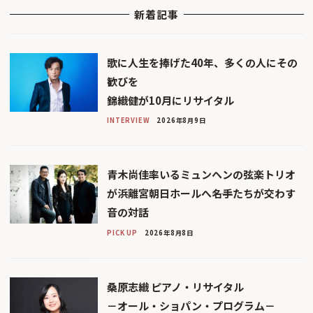
新着記事
歌に人生を捧げた40年、多くの人にその
歓びを
錦織健が10月にリサイタル
INTERVIEW
2026年8月9日
青木尚佳率いるミュンヘンの弦楽トリオ
が浜離宮朝日ホールへ――名手たちが交わす
音の対話
PICK UP
2026年8月8日
桑原志織 ピアノ・リサイタル
－オール・ショパン・プログラム－