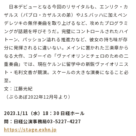
日本デビューとなる今回のリサイタルも、エンリク・カ
ザルス（パブロ・カザルスの弟）やJ.S.バッハに加えペン
デレツキの無伴奏曲を取り上げるなど、攻めたプログラミ
ングが話題を呼びそうだ。完璧にコントロールされたハイ
トーン、パッション溢れる推進力など、彼女の持ち味が存
分に発揮されるに違いない。メインに置かれた三楽章から
なる大作、コダーイの「ヴァイオリンとチェロのための二
重奏曲」では、現在ケルンに留学中の新鋭ヴァイオリニス
ト・毛利文香が競演。スケールの大きな演奏になること必
至。
文：江藤光紀
（ぶらあぼ2022年12月号より）
2023.1/11（水）18：30 日経ホール
問：日経公演事務局03-5227-4227
https://stage.exhn.jp