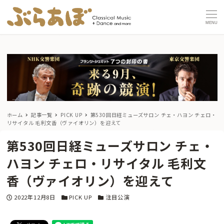
MENU
ホーム
記事一覧
PICK UP
第530回日経ミューズサロン チェ・ハヨン チェロ・
リサイタル 毛利文香（ヴァイオリン）を迎えて
第530回日経ミューズサロン チェ・
ハヨン チェロ・リサイタル 毛利文
香（ヴァイオリン）を迎えて
投稿日
カテゴリー
カテゴリー
2022年12月8日
PICK UP
注目公演