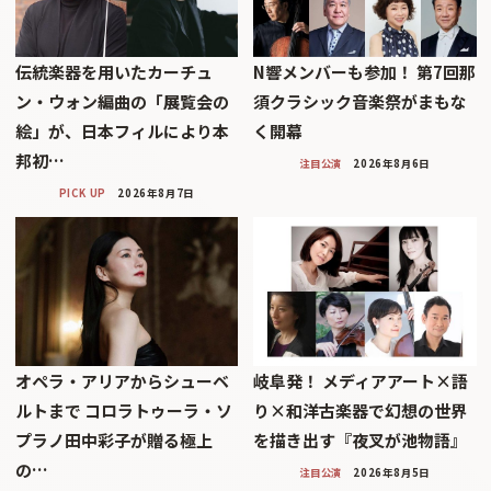
伝統楽器を用いたカーチュ
N響メンバーも参加！ 第7回那
ン・ウォン編曲の「展覧会の
須クラシック音楽祭がまもな
絵」が、日本フィルにより本
く開幕
邦初…
注目公演
2026年8月6日
PICK UP
2026年8月7日
オペラ・アリアからシューベ
岐阜発！ メディアアート×語
ルトまで コロラトゥーラ・ソ
り×和洋古楽器で幻想の世界
プラノ田中彩子が贈る極上
を描き出す『夜叉が池物語』
の…
注目公演
2026年8月5日