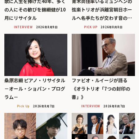
歌に人生を捧げた40年、多く
青木尚佳率いるミュンヘンの
の人にその歓びを錦織健が10
弦楽トリオが浜離宮朝日ホー
月にリサイタル
ルへ――名手たちが交わす音の…
INTERVIEW
2026年8月9日
PICK UP
2026年8月8日
桑原志織 ピアノ・リサイタル
ファビオ・ルイージが語る
－オール・ショパン・プログ
《オラトリオ「7つの封印の
ラム－
書」》
Pick Up
2026年8月7日
INTERVIEW
2026年8月7日