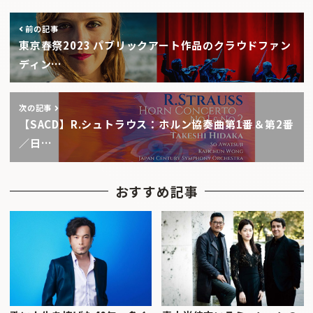
前の記事
東京春祭2023 パブリックアート作品のクラウドファン
ディン…
次の記事
【SACD】R.シュトラウス：ホルン協奏曲第1番＆第2番
／日…
おすすめ記事