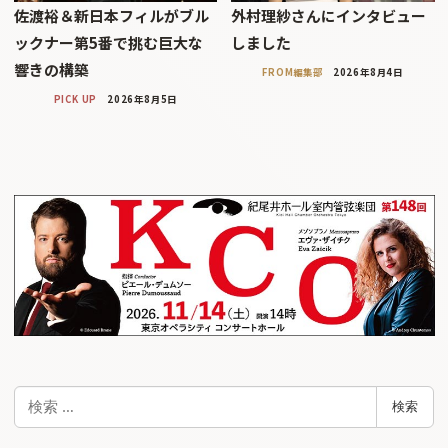
佐渡裕＆新日本フィルがブル
外村理紗さんにインタビュー
ックナー第5番で挑む巨大な
しました
響きの構築
FROM編集部
2026年8月4日
PICK UP
2026年8月5日
検
検索
索