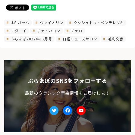
J.S.バッハ
ヴァイオリン
クシシュトフ・ペンデレツキ
コダーイ
チェ・ハヨン
チェロ
ぶらあぼ2022年12月号
日経ミューズサロン
毛利文香
ぶらあぼのSNSをフォローする
最新のクラシック音楽情報をお届けします
Twitter
facebook
Youtube