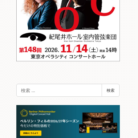
検
検索
索