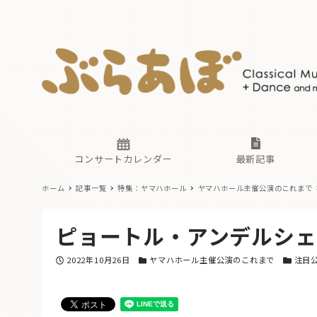
ニュース
ヤマハホ
番組一覧
東京・関
ぶらあぼ
現場のプ
古楽とそ
無料ライ
あ
か
過去の連
コンサートカレンダー
最新記事
ホーム
記事一覧
特集：ヤマハホール
ヤマハホール主催公演のこれまで
ニュース
ヤマハホ
番組一覧
東京・関
ぶらあぼ
ピョートル・アンデルシェ
現場のプ
古楽とそ
無料ライ
あ
か
投稿日
カテゴリー
カテゴリ
2022年10月26日
ヤマハホール主催公演のこれまで
注目
過去の連