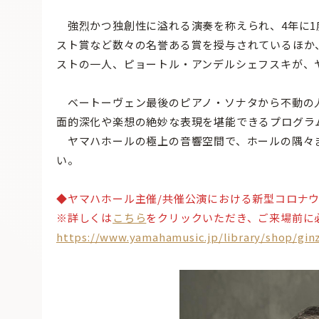
強烈かつ独創性に溢れる演奏を称えられ、4年に1
スト賞など数々の名誉ある賞を授与されているほか
ストの一人、ピョートル・アンデルシェフスキが、
ベートーヴェン最後のピアノ・ソナタから不動の人
面的深化や楽想の絶妙な表現を堪能できるプログラ
ヤマハホールの極上の音響空間で、ホールの隅々
い。
◆ヤマハホール主催/共催公演における新型コロナ
※詳しくは
こちら
をクリックいただき、ご来場前に
https://www.yamahamusic.jp/library/shop/ginz