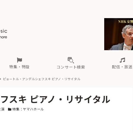
ール
（毎月更新）
東
電子版（無料・月刊）
トピックス
関西
フェスタサマーミューザKAWASAKI 2026
北海道・東北
注目公演
配布場所
インタビュー
中部
定期購読
中国・四国
CD新譜
N響＆東響 《7つ
九州・沖縄
書籍近刊
ロが推す！間違いないオーケストラコンサート
過去の特集
の先と
ブ配信スケジュール
さ
オーケストラの楽屋から
た
な
有料ライブ配信スケジュール
は
ま
や
海の向こうの音楽家
ら
わ
Aからの
載
特集・特設
配信・放送
コンサート検索
ピョートル・アンデルシェフスキ ピアノ・リサイタル
ール
（毎月更新）
東
電子版（無料・月刊）
トピックス
関西
フェスタサマーミューザKAWASAKI 2026
北海道・東北
注目公演
配布場所
インタビュー
中部
定期購読
中国・四国
CD新譜
N響＆東響 《7つ
九州・沖縄
書籍近刊
フスキ ピアノ・リサイタル
ロが推す！間違いないオーケストラコンサート
過去の特集
の先と
ブ配信スケジュール
さ
オーケストラの楽屋から
た
な
有料ライブ配信スケジュール
は
ま
や
海の向こうの音楽家
ら
わ
Aからの
ー
カテゴリー
公演
特集：ヤマハホール
載