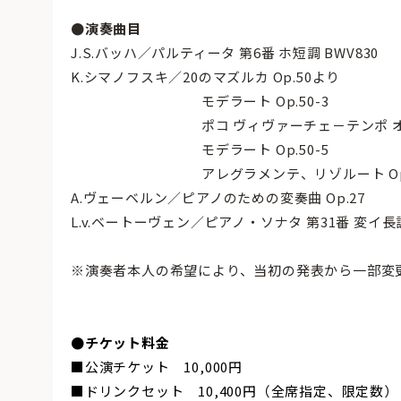
●演奏曲目
J.S.バッハ／パルティータ 第6番 ホ短調 BWV830
K.シマノフスキ／20のマズルカ Op.50より
モデラート Op.50-3
ポコ ヴィヴァーチェ－テンポ オベルカ 
モデラート Op.50-5
アレグラメンテ、リゾルート Op.5
A.ヴェーベルン／ピアノのための変奏曲 Op.27
L.v.ベートーヴェン／ピアノ・ソナタ 第31番 変イ長調 
※演奏者本人の希望により、当初の発表から一部変
●チケット料金
■公演チケット 10,000円
■ドリンクセット 10,400円（全席指定、限定数）