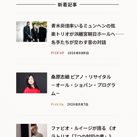
新着記事
青木尚佳率いるミュンヘンの弦
楽トリオが浜離宮朝日ホールへ――
名手たちが交わす音の対話
PICK UP
2026年8月8日
桑原志織 ピアノ・リサイタル
－オール・ショパン・プログラ
ム－
Pick Up
2026年8月7日
ファビオ・ルイージが語る 《オ
ラトリオ「7つの封印の書」》