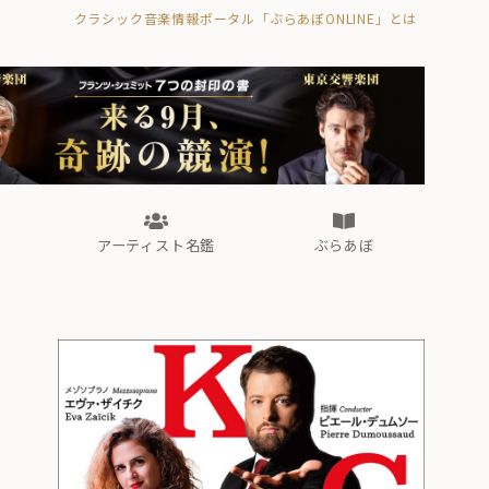
クラシック音楽情報ポータル「ぶらあぼONLINE」とは
の封印の書》
海外公演
FROM編集部
眺望
ぶらあぼブラス！
フォルテピアノ・オデッセイ
アーティスト名鑑
ぶらあぼ
の封印の書》
海外公演
FROM編集部
眺望
ぶらあぼブラス！
フォルテピアノ・オデッセイ