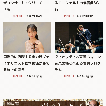
新コンサート・シリーズ
るモーツァルトの協奏曲5作
「朝…
品…
PICK UP
2026年8月4日
PICK UP
2026年8月3日
国際的に活躍する実力派ヴァ
ヴィオッティ×東響 ウィーン
イオリニスト松本紘佳が奏で
音楽の核心へ迫る古典プログ
る極上の響き
ラム
PICK UP
2026年8月2日
PICK UP
2026年8月1日