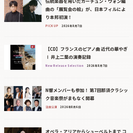
伝統楽器を用いたカーチュン・ウォン編
曲の「展覧会の絵」が、日本フィルによ
り本邦初演！
PICK UP
2026年8月7日
【CD】フランスのピアノ曲 近代の華やぎ
Ⅰ 井上二葉の演奏記録
New Release Selection
2026年8月7日
N響メンバーも参加！ 第7回那須クラシッ
ク音楽祭がまもなく開幕
注目公演
2026年8月6日
オペラ・アリアからシューベルトまで コ