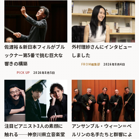
佐渡裕＆新日本フィルがブル
外村理紗さんにインタビュー
ックナー第5番で挑む巨大な
しました
響きの構築
FROM編集部
2026年8月4日
PICK UP
2026年8月5日
注目ピアニスト3人の素顔に
アンサンブル・ウィーン＝ベ
触れる──神奈川県立音楽堂
ルリンの名手たちと群響によ