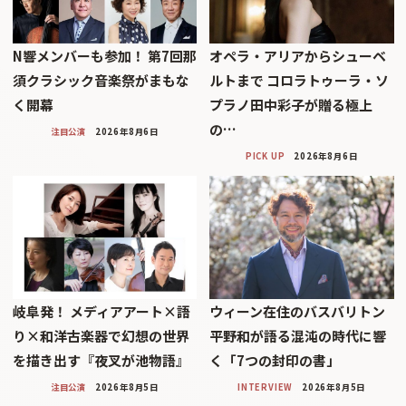
N響メンバーも参加！ 第7回那
オペラ・アリアからシューベ
須クラシック音楽祭がまもな
ルトまで コロラトゥーラ・ソ
く開幕
プラノ田中彩子が贈る極上
の…
注目公演
2026年8月6日
PICK UP
2026年8月6日
岐阜発！ メディアアート×語
ウィーン在住のバスバリトン
り×和洋古楽器で幻想の世界
平野和が語る混沌の時代に響
を描き出す『夜叉が池物語』
く「7つの封印の書」
注目公演
2026年8月5日
INTERVIEW
2026年8月5日