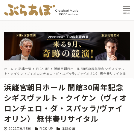
MENU
ホーム
記事一覧
PICK UP
浜離宮朝日ホール 開館30周年記念 シギスヴァル
ト・クイケン（ヴィオロンチェロ・ダ・スパッラ/ヴァイオリン） 無伴奏リサイタル
浜離宮朝日ホール 開館30周年記念
シギスヴァルト・クイケン（ヴィオ
ロンチェロ・ダ・スパッラ/ヴァイ
オリン） 無伴奏リサイタル
投稿日
カテゴリー
カテゴリー
2022年9月5日
PICK UP
注目公演