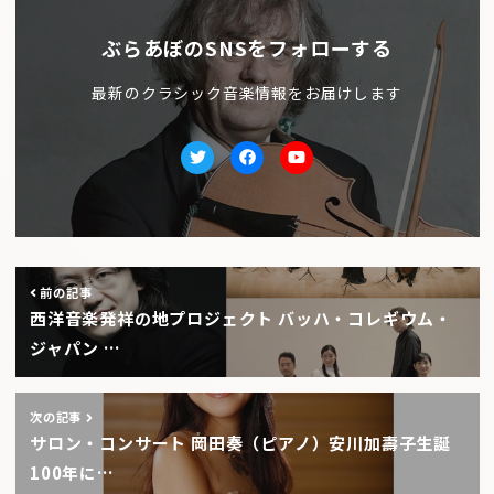
ぶらあぼのSNSをフォローする
最新のクラシック音楽情報をお届けします
Twitter
facebook
Youtube
前の記事
西洋音楽発祥の地プロジェクト バッハ・コレギウム・
ジャパン …
次の記事
サロン・コンサート 岡田奏（ピアノ）安川加壽子生誕
100年に…