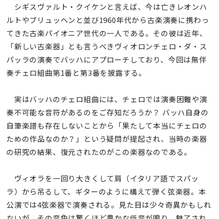
シギスヴァルト・クイケンと言えば、今は亡きレオンハ
ルトやブリュッヘンと並び1960年代から古楽演奏に携わっ
てきた古楽パイオニア世代の一人である。その彼は近年、
「新しい古楽器」とも言うべきヴィオロンチェロ・ダ・ス
パッラの演奏でバッハにアプローチしており、今回は無伴
奏チェロ組曲第1番と第3番を披露する。
実はバッハのチェロ組曲には、チェロでは演奏困難や演
奏不可能な音符があるのをご存知だろうか？ バッハ自身の
自筆楽譜も存在しないことから「果たして本当にチェロの
ための作品なのか？」という疑問が提起され、当時の楽器
の研究の結果、復元されたのがこの楽器なのである。
ヴィオラを一回り大きくして肩（イタリア語でスパッ
ラ）から吊るして、ギターのように構えて弾く弦楽器。本
公演では4弦楽器で演奏される。見た目は少々奇異かもしれ
ないが、その音色は驚くほど豊かな低音が鳴り、魅了され