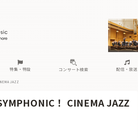
ール
（毎月更新）
東
電子版（無料・月刊）
トピックス
関西
フェスタサマーミューザKAWASAKI 2026
北海道・東北
注目公演
配布場所
インタビュー
中部
定期購読
中国・四国
CD新譜
N響＆東響 《7つ
九州・沖縄
書籍近刊
ロが推す！間違いないオーケストラコンサート
過去の特集
の先と
ブ配信スケジュール
さ
オーケストラの楽屋から
た
な
有料ライブ配信スケジュール
は
ま
や
海の向こうの音楽家
ら
わ
Aからの
載
特集・特設
配信・放送
コンサート検索
INEMA JAZZ
ール
（毎月更新）
東
電子版（無料・月刊）
トピックス
関西
フェスタサマーミューザKAWASAKI 2026
北海道・東北
注目公演
配布場所
インタビュー
中部
定期購読
中国・四国
CD新譜
N響＆東響 《7つ
九州・沖縄
書籍近刊
-SYMPHONIC！ CINEMA JAZZ
ロが推す！間違いないオーケストラコンサート
過去の特集
の先と
ブ配信スケジュール
さ
オーケストラの楽屋から
た
な
有料ライブ配信スケジュール
は
ま
や
海の向こうの音楽家
ら
わ
Aからの
載