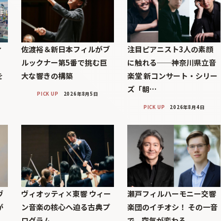
ィ
佐渡裕＆新日本フィルがブ
注目ピアニスト3人の素顔
」
ルックナー第5番で挑む巨
に触れる──神奈川県立音
を
大な響きの構築
楽堂 新コンサート・シリー
ズ「朝…
PICK UP
2026年8月5日
PICK UP
2026年8月4日
ヴ
ヴィオッティ×東響 ウィー
瀬戸フィルハーモニー交響
が
ン音楽の核心へ迫る古典プ
楽団のイチオシ！ その一音
ログラム
で、空気が変わる