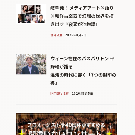
岐阜発！ メディアアート×語り
×和洋古楽器で幻想の世界を描
き出す『夜叉が池物語』
注目公演
2026年8月5日
ウィーン在住のバスバリトン 平
野和が語る
混沌の時代に響く「7つの封印の
書」
INTERVIEW
2026年8月5日