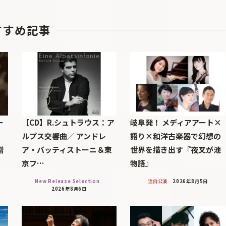
すすめ記事
ー
【CD】R.シュトラウス：ア
岐阜発！ メディアアート×
ルプス交響曲／ アンドレ
語り×和洋古楽器で幻想の
贈
ア・バッティストーニ＆東
世界を描き出す『夜叉が池
京フ…
物語』
New Release Selection
注目公演
2026年8月5日
2026年8月6日