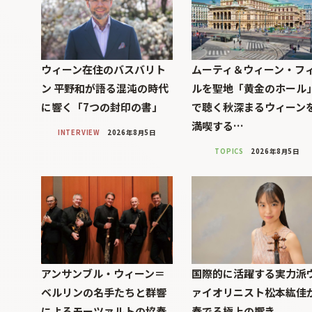
ウィーン在住のバスバリト
ムーティ＆ウィーン・フ
ン 平野和が語る混沌の時代
ルを聖地「黄金のホール
に響く「7つの封印の書」
で聴く秋深まるウィーン
満喫する…
INTERVIEW
2026年8月5日
TOPICS
2026年8月5日
アンサンブル・ウィーン＝
国際的に活躍する実力派
ベルリンの名手たちと群響
ァイオリニスト松本紘佳
によるモーツァルトの協奏
奏でる極上の響き