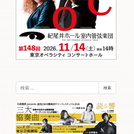
検
検索
索