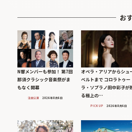
お
N響メンバーも参加！ 第7回
オペラ・アリアからシュ
那須クラシック音楽祭がま
ベルトまで コロラトゥー
もなく開幕
ラ・ソプラノ田中彩子が
る極上の…
注目公演
2026年8月6日
PICK UP
2026年8月6日