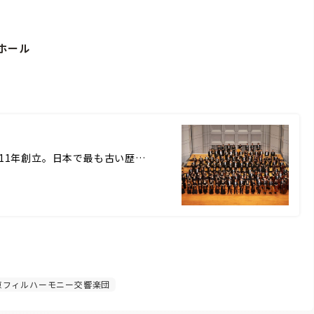
トホール
6
野隆文 1911年創立。日本で最も古い歴…
京フィルハーモニー交響楽団