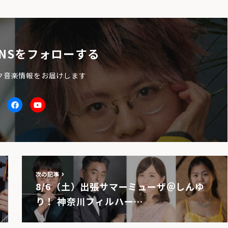
NSをフォローする
ク音楽情報をお届けします
itter
facebook
Youtube
次の記事
8/6（土）出張サマーミューザ＠しんゆ
り！ 神奈川フィルハー…