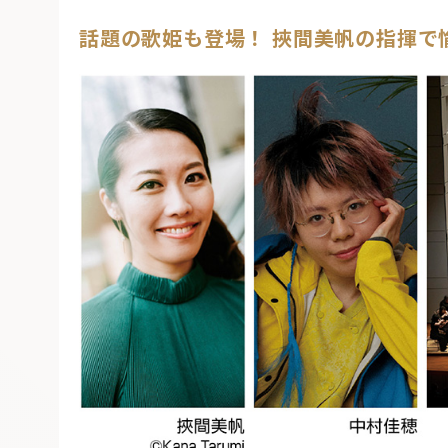
話題の歌姫も登場！ 挾間美帆の指揮で