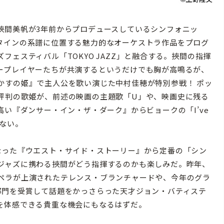
間美帆が3年前からプロデュースしているシンフォニッ
タインの系譜に位置する魅力的なオーケストラ作品をプログ
ェスティバル「TOKYO JAZZ」と融合する。挾間の指揮
ープレイヤーたちが共演するというだけでも胸が高鳴るが、
かすの姫』で主人公を歌い演じた中村佳穂が特別参戦！ ポッ
評判の歌姫が、前述の映画の主題歌「U」や、映画史に残る
高い『ダンサー・イン・ザ・ダーク』からビョークの「I’ve
せない。
った『ウエスト・サイド・ストーリー』から定番の「シン
ジャズに携わる挾間がどう指揮するのかも楽しみだ。昨年、
ペラが上演されたテレンス・ブランチャードや、今年のグラ
部門を受賞して話題をかっさらった天才ジョン・バティステ
を体感できる貴重な機会にもなるはずだ。