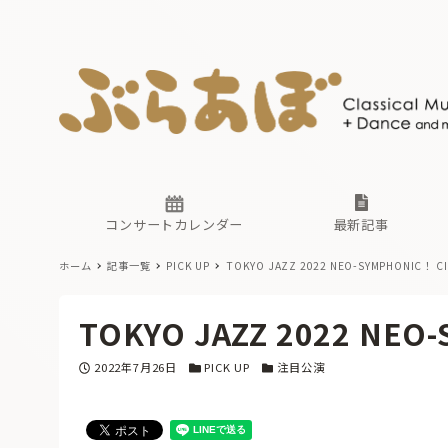
ニュース
ヤマハホ
番組一覧
東京・関
ぶらあぼ
現場のプ
古楽とそ
無料ライ
あ
か
過去の連
コンサートカレンダー
最新記事
ホーム
記事一覧
PICK UP
TOKYO JAZZ 2022 NEO-SYMPHONIC！ C
ニュース
ヤマハホ
番組一覧
東京・関
ぶらあぼ
TOKYO JAZZ 2022 NEO
現場のプ
古楽とそ
無料ライ
あ
か
投稿日
カテゴリー
カテゴリー
2022年7月26日
PICK UP
注目公演
過去の連