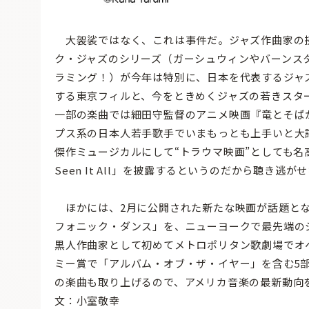
大袈裟ではなく、これは事件だ。ジャズ作曲家の挾
ク・ジャズのシリーズ（ガーシュウィンやバーンス
ラミング！）が今年は特別に、日本を代表するジャズフ
する東京フィルと、今をときめくジャズの若きスタ
一部の楽曲では細田守監督のアニメ映画『竜とそば
プス系の日本人若手歌手でいまもっとも上手いと大
傑作ミュージカルにして“トラウマ映画”としても名
Seen It All」を披露するというのだから聴き逃が
ほかには、2月に公開された新たな映画が話題とな
フォニック・ダンス」を、ニューヨークで最先端の
黒人作曲家として初めてメトロポリタン歌劇場でオ
ミー賞で「アルバム・オブ・ザ・イヤー」を含む5
の楽曲も取り上げるので、アメリカ音楽の最新動向
文：小室敬幸