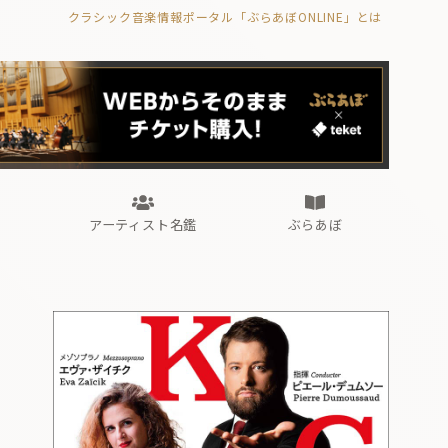
クラシック音楽情報ポータル「ぶらあぼONLINE」とは
の封印の書》
海外公演
FROM編集部
眺望
ぶらあぼブラス！
フォルテピアノ・オデッセイ
アーティスト名鑑
ぶらあぼ
の封印の書》
海外公演
FROM編集部
眺望
ぶらあぼブラス！
フォルテピアノ・オデッセイ