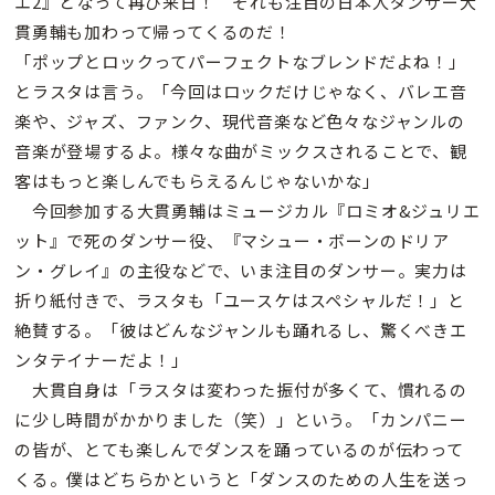
エ2』となって再び来日！ それも注目の日本人ダンサー大
貫勇輔も加わって帰ってくるのだ！
「ポップとロックってパーフェクトなブレンドだよね！」
とラスタは言う。「今回はロックだけじゃなく、バレエ音
楽や、ジャズ、ファンク、現代音楽など色々なジャンルの
音楽が登場するよ。様々な曲がミックスされることで、観
客はもっと楽しんでもらえるんじゃないかな」
今回参加する大貫勇輔はミュージカル『ロミオ&ジュリエ
ット』で死のダンサー役、『マシュー・ボーンのドリア
ン・グレイ』の主役などで、いま注目のダンサー。実力は
折り紙付きで、ラスタも「ユースケはスペシャルだ！」と
絶賛する。「彼はどんなジャンルも踊れるし、驚くべきエ
ンタテイナーだよ！」
大貫自身は「ラスタは変わった振付が多くて、慣れるの
に少し時間がかかりました（笑）」という。「カンパニー
の皆が、とても楽しんでダンスを踊っているのが伝わって
くる。僕はどちらかというと「ダンスのための人生を送っ