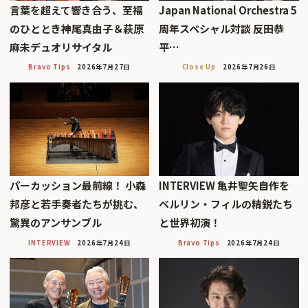
言葉を超えて響き合う、至福
Japan National Orchestra 5
のひととき神尾真由子＆萩原
周年スペシャル対談 反田恭
麻未デュオリサイタル
平…
Bravo Tips
2026年7月27日
Close Up
2026年7月26日
パーカッション最前線！ 小森
INTERVIEW 亀井聖矢――自作を
邦彦と若手奏者たちが挑む、
ベルリン・フィルの精鋭たち
驚異のアンサンブル
と世界初演！
INTERVIEW
2026年7月24日
Bravo Tips
2026年7月24日