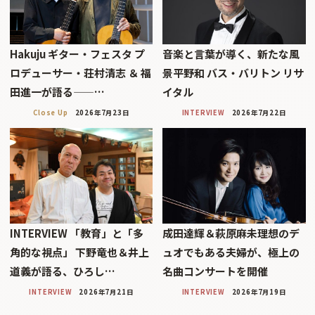
Hakuju ギター・フェスタ プ
音楽と言葉が導く、新たな風
ロデューサー・荘村清志 ＆ 福
景平野和 バス・バリトン リサ
田進一が語る——…
イタル
Close Up
2026年7月23日
INTERVIEW
2026年7月22日
INTERVIEW 「教育」と「多
成田達輝＆萩原麻未理想のデ
角的な視点」 下野竜也＆井上
ュオでもある夫婦が、極上の
道義が語る、ひろし…
名曲コンサートを開催
INTERVIEW
2026年7月21日
INTERVIEW
2026年7月19日