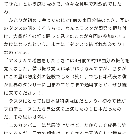
てきた」という感じなので、色々な意味で刺激的でした
ね」
ふたりが初めて会ったのは2年前の来日公演のとき。互い
のダンスの話をするうちに、なんとラスタが即興で振り付
け、大貫がその場で踊って見せたことが今回の参加のきっ
かけになったという。まさに「ダンスで結ばれたふたり」
なのである。
「アメリカで稽古をしたときには4日間で約18曲分の振付を
覚えました。僕は振り覚えは早いほうなんですが、さすが
にこの量は想定外の経験でした（笑）。でも日本代表の僕
が世界のダンサーに囲まれてどこまで通用するか、ぜひ観
に来てください！」
ラスタにとっても日本は特別な国だという。初めて彼が
プロデュースしたガラ公演を上演したのも日本だったの
だ。その思いは熱い。
「このカンパニーは発展途上だけど、だからこそ成長し続
けてるんだ。日本の観客は、たくさんの素晴らしい舞台に