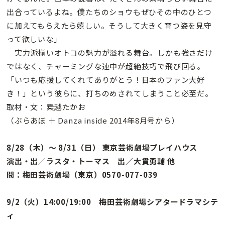
出合っているよね。僕たちのショウもぜひその中のひとつ
に加えてもらえたら嬉しい。そうして大きく育つ姿を見守
って欲しいな」
実力派揃いオトコの魅力が溢れる舞台。しかも強さだけ
ではなく、チャーミングな連中が超絶技巧で飛び回る。
「いつも応援してくれてありがとう！日本のファン大好
き！」という彼らに、打ちのめされてしまうこと必至だ。
取材・文：乗越たかお
（ぶらあぼ ＋ Danza inside 2014年8月号から）
8/28（木）〜 8/31（日） 東京芸術劇場プレイハウス
演出・出／ラスタ・トーマス 出／大貫勇輔 他
問：梅田芸術劇場（東京）0570-077-039
9/2（火）14:00/19:00 梅田芸術劇場シアタードラマシテ
ィ