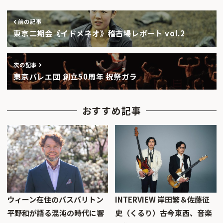
前の記事
東京二期会《イドメネオ》稽古場レポート vol.2
次の記事
東京バレエ団 創立50周年 祝祭ガラ
おすすめ記事
ウィーン在住のバスバリトン
INTERVIEW 岸田繁＆佐藤征
平野和が語る混沌の時代に響
史（くるり）――古今東西、音楽