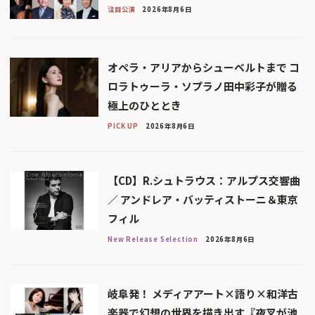
注目公演
2026年8月6日
オペラ・アリアからシューベルトまで コ
ロラトゥーラ・ソプラノ田中彩子が贈る
極上のひととき
PICK UP
2026年8月6日
【CD】R.シュトラウス：アルプス交響曲
／ アンドレア・バッティストーニ＆東京
フィル
New Release Selection
2026年8月6日
岐阜発！ メディアアート×語り×和洋古
楽器で幻想の世界を描き出す『夜叉が池