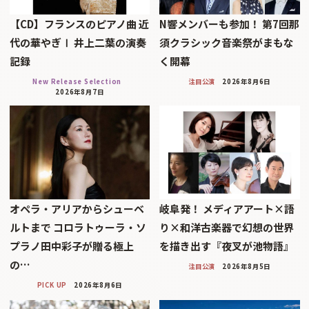
【CD】フランスのピアノ曲 近
N響メンバーも参加！ 第7回那
代の華やぎⅠ 井上二葉の演奏
須クラシック音楽祭がまもな
記録
く開幕
New Release Selection
注目公演
2026年8月6日
2026年8月7日
オペラ・アリアからシューベ
岐阜発！ メディアアート×語
ルトまで コロラトゥーラ・ソ
り×和洋古楽器で幻想の世界
プラノ田中彩子が贈る極上
を描き出す『夜叉が池物語』
の…
注目公演
2026年8月5日
PICK UP
2026年8月6日