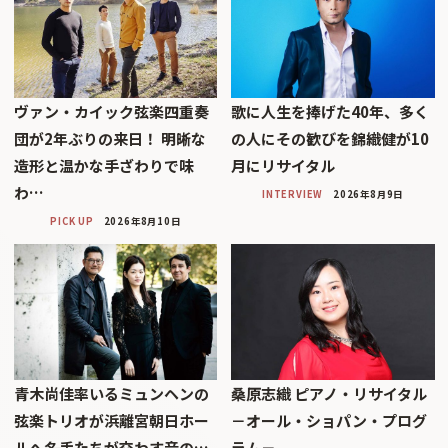
ヴァン・カイック弦楽四重奏
歌に人生を捧げた40年、多く
団が2年ぶりの来日！ 明晰な
の人にその歓びを錦織健が10
造形と温かな手ざわりで味
月にリサイタル
わ…
INTERVIEW
2026年8月9日
PICK UP
2026年8月10日
青木尚佳率いるミュンヘンの
桑原志織 ピアノ・リサイタル
弦楽トリオが浜離宮朝日ホー
－オール・ショパン・プログ
ルへ――名手たちが交わす音の…
ラム－