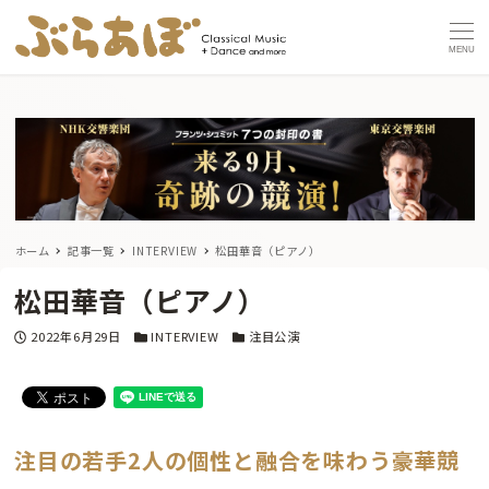
MENU
ホーム
記事一覧
INTERVIEW
松田華音（ピアノ）
松田華音（ピアノ）
投稿日
カテゴリー
カテゴリー
2022年6月29日
INTERVIEW
注目公演
注目の若手2人の個性と融合を味わう豪華競