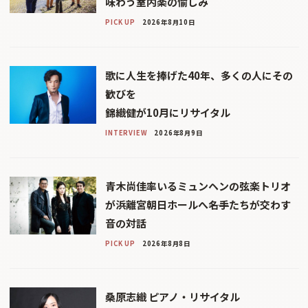
味わう室内楽の愉しみ
PICK UP
2026年8月10日
歌に人生を捧げた40年、多くの人にその
歓びを
錦織健が10月にリサイタル
INTERVIEW
2026年8月9日
青木尚佳率いるミュンヘンの弦楽トリオ
が浜離宮朝日ホールへ――名手たちが交わす
音の対話
PICK UP
2026年8月8日
桑原志織 ピアノ・リサイタル