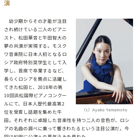
演
幼少期からその才能が注目
され続けている二人のピアニ
スト、松田華音と牛田智大の
夢の共演が実現する。モスク
ワ音楽院に日本人初となるロ
シア政府特別奨学生として入
学し、首席で卒業するなど、
長らくロシアを拠点に活躍し
てきた松田と、2018年の第
10回浜松国際ピアノコンクー
ルにて、日本人歴代最高第2
（c）Ayako Yamamoto
位を受賞し話題を集めた牛
田。それぞれに卓越した音楽性を持つ二人の音色が、ロシ
アの名曲の調べに乗って響きわたるという注目公演だ。今
回は松田に公演への意気込みを尋ねた。