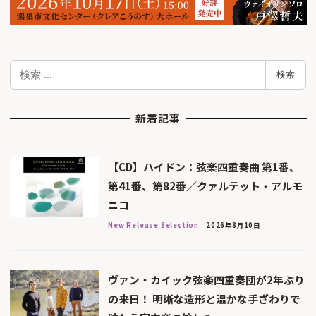
検
検索
索
新着記事
【CD】ハイドン：弦楽四重奏曲 第1番、
第41番、第82番／クァルテット・アルモ
ニコ
New Release Selection
2026年8月10日
ヴァン・カイック弦楽四重奏団が2年ぶり
の来日！ 明晰な造形と温かな手ざわりで