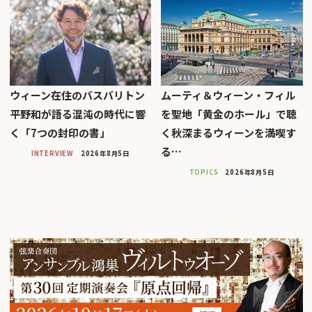
ウィーン在住のバスバリトン
ムーティ＆ウィーン・フィル
平野和が語る混沌の時代に響
を聖地「黄金のホール」で聴
く「7つの封印の書」
く秋深まるウィーンを満喫す
る…
INTERVIEW
2026年8月5日
TOPICS
2026年8月5日