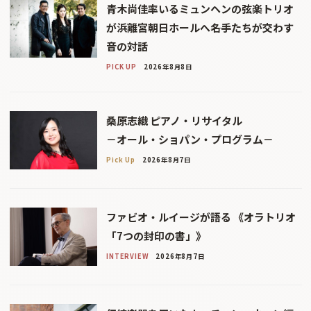
青木尚佳率いるミュンヘンの弦楽トリオ
が浜離宮朝日ホールへ――名手たちが交わす
音の対話
PICK UP
2026年8月8日
桑原志織 ピアノ・リサイタル
－オール・ショパン・プログラム－
Pick Up
2026年8月7日
ファビオ・ルイージが語る 《オラトリオ
「7つの封印の書」》
INTERVIEW
2026年8月7日