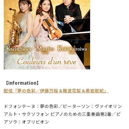
【information】
配信『夢の色彩／伊藤万桜＆陬波花梨＆黒岩航紀』
ドフォンテーヌ：夢の色彩／ピーターソン：ヴァイオリン
アルト・サクソフォン ピアノのための三重奏曲第2番／ピ
アソラ：オブリビオン