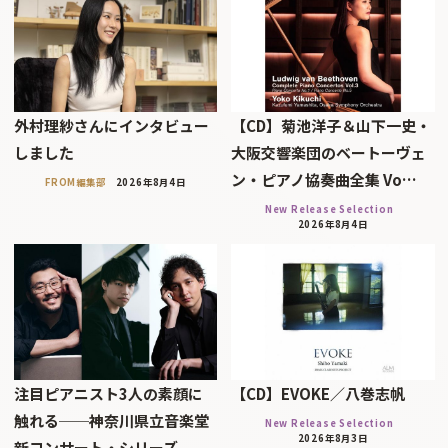
外村理紗さんにインタビュー
【CD】菊池洋子＆山下一史・
しました
大阪交響楽団のベートーヴェ
ン・ピアノ協奏曲全集 Vo…
FROM編集部
2026年8月4日
New Release Selection
2026年8月4日
注目ピアニスト3人の素顔に
【CD】EVOKE／八巻志帆
触れる──神奈川県立音楽堂
New Release Selection
2026年8月3日
新コンサート・シリーズ