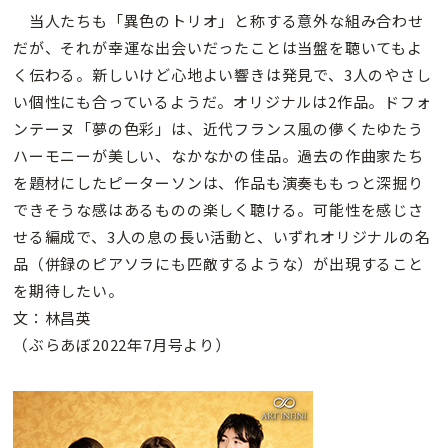
当人たちも「異色のトリオ」と称する意外な組み合わせ
だが、それが幸運な出会いだったことは当盤を聴いてもよ
く伝わる。新しいけど心地よい響きは発見で、3人のやさし
い個性にも合っているようだ。オリジナルは2作品。ドフォ
ンテーヌ「夢の色彩」は、近代フランス風の儚くたゆたう
ハーモニーが美しい、なかなかの佳品。過去の作曲家たち
を題材にしたピーターソンは、作品も演奏ももっと深掘り
できそうな感はあるものの楽しく聴ける。可能性を感じさ
せる編成で、3人の息の長い活動と、いずれオリジナルの名
品（併録のピアソラにも匹敵するような）が出現すること
を期待したい。
文：林昌英
（ぶらあぼ2022年7月号より）