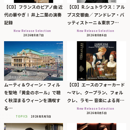
【CD】フランスのピアノ曲 近
【CD】R.シュトラウス：アル
代の華やぎⅠ 井上二葉の演奏
プス交響曲／ アンドレア・バ
記録
ッティストーニ＆東京フ…
New Release Selection
New Release Selection
2026年8月7日
2026年8月6日
ムーティ＆ウィーン・フィル
【CD】エースのフォーカード
を聖地「黄金のホール」で聴
～マレ、クープラン、フォル
く秋深まるウィーンを満喫す
クレ、ラモー 音楽による肖…
る…
New Release Selection
2026年8月5日
TOPICS
2026年8月5日