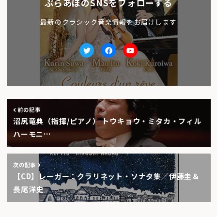
ぶらあぼのSNSをフォローする
最新のクラシック音楽情報をお届けします
Twitter
facebook
Youtube
前の記事
沼尻竜典（指揮/ピアノ） トウキョウ・ミタカ・フィル
ハーモニ…
次の記事
【CD】レーガー：クラリネット・ソナタ集／伊藤圭＆
長尾洋史