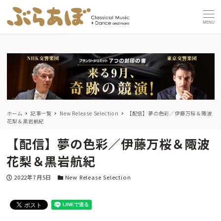
MENU
ホーム
記事一覧
New Release Selection
【配信】夢の色彩／伊藤万桜＆陬波
花梨＆黒岩航紀
【配信】夢の色彩／伊藤万桜＆陬波
花梨＆黒岩航紀
投稿日
カテゴリー
2022年7月5日
New Release Selection