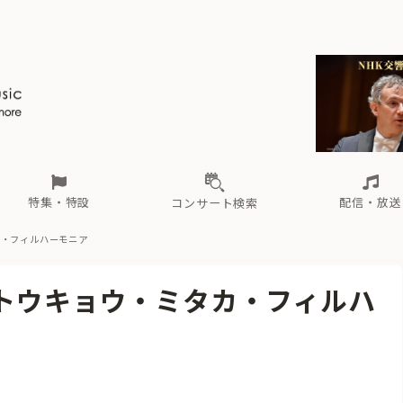
ール
（毎月更新）
東
電子版（無料・月刊）
トピックス
関西
フェスタサマーミューザKAWASAKI 2026
北海道・東北
注目公演
配布場所
インタビュー
中部
定期購読
中国・四国
CD新譜
N響＆東響 《7つ
九州・沖縄
書籍近刊
ロが推す！間違いないオーケストラコンサート
過去の特集
の先と
ブ配信スケジュール
さ
オーケストラの楽屋から
た
な
有料ライブ配信スケジュール
は
ま
や
海の向こうの音楽家
ら
わ
Aからの
載
特集・特設
配信・放送
コンサート検索
カ・フィルハーモニア
ール
（毎月更新）
東
電子版（無料・月刊）
トピックス
関西
フェスタサマーミューザKAWASAKI 2026
北海道・東北
注目公演
配布場所
インタビュー
中部
定期購読
中国・四国
CD新譜
N響＆東響 《7つ
九州・沖縄
書籍近刊
 トウキョウ・ミタカ・フィルハ
ロが推す！間違いないオーケストラコンサート
過去の特集
の先と
ブ配信スケジュール
さ
オーケストラの楽屋から
た
な
有料ライブ配信スケジュール
は
ま
や
海の向こうの音楽家
ら
わ
Aからの
載