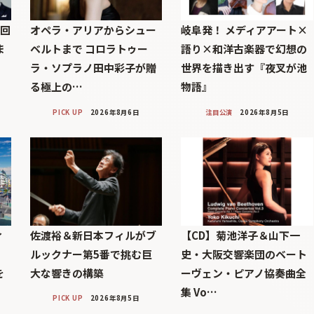
7回
オペラ・アリアからシュー
岐阜発！ メディアアート×
ま
ベルトまで コロラトゥー
語り×和洋古楽器で幻想の
ラ・ソプラノ田中彩子が贈
世界を描き出す『夜叉が池
る極上の…
物語』
PICK UP
2026年8月6日
注目公演
2026年8月5日
ィ
佐渡裕＆新日本フィルがブ
【CD】菊池洋子＆山下一
」
ルックナー第5番で挑む巨
史・大阪交響楽団のベート
を
大な響きの構築
ーヴェン・ピアノ協奏曲全
集 Vo…
PICK UP
2026年8月5日