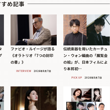
すすめ記事
タ
ファビオ・ルイージが語る
伝統楽器を用いたカーチュ
プ
《オラトリオ「7つの封印
ン・ウォン編曲の「展覧会
の書」》
の絵」が、日本フィルによ
り本邦初…
INTERVIEW
2026年8月7日
PICK UP
2026年8月7日