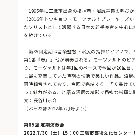
1995年に三鷹市出身の指揮者・沼尻竜典の呼び
（2016年トウキョウ・モーツァルトプレーヤーズ
たソリストとして活躍する日本の若手奏者を中心に
を続けている。
第85回定期は音楽監督・沼尻の指揮とピアノで、
第1番『春』」他が演奏される。モーツァルトのピ
り、モーツァルトは年1回のペースで今回が20回目
し最も充実していた時期の快活で美しい作品。沼尻
同時録音されており、今回で完結する。巧く書けて
って魅力がある、と語る沼尻の精彩で緻密な指揮に
文：長谷川京介
（ぶらあぼ2022年7月号より）
第85回 定期演奏会
2022.7/30（土）15：00 三鷹市芸術文化センター