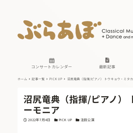
ニュース
ヤマハホ
番組一覧
東京・関
ぶらあぼ
現場のプ
古楽とそ
無料ライ
あ
か
過去の連
コンサートカレンダー
最新記事
ホーム
記事一覧
PICK UP
沼尻竜典（指揮/ピアノ） トウキョウ・ミタ
ニュース
ヤマハホ
番組一覧
東京・関
ぶらあぼ
沼尻竜典（指揮/ピアノ）
現場のプ
古楽とそ
無料ライ
あ
か
ーモニア
過去の連
投稿日
カテゴリー
カテゴリー
2022年7月4日
PICK UP
注目公演