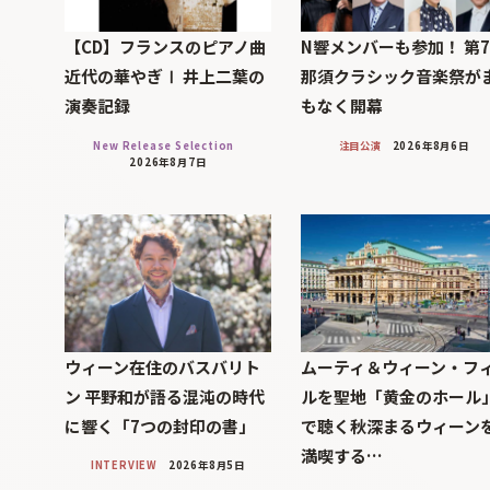
【CD】フランスのピアノ曲
N響メンバーも参加！ 第
近代の華やぎⅠ 井上二葉の
那須クラシック音楽祭が
演奏記録
もなく開幕
New Release Selection
注目公演
2026年8月6日
2026年8月7日
ウィーン在住のバスバリト
ムーティ＆ウィーン・フ
ン 平野和が語る混沌の時代
ルを聖地「黄金のホール
に響く「7つの封印の書」
で聴く秋深まるウィーン
満喫する…
INTERVIEW
2026年8月5日