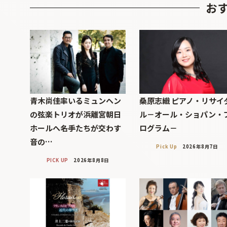
お
青木尚佳率いるミュンヘン
桑原志織 ピアノ・リサイ
の弦楽トリオが浜離宮朝日
ル－オール・ショパン・
ホールへ――名手たちが交わす
ログラム－
音の…
Pick Up
2026年8月7日
PICK UP
2026年8月8日