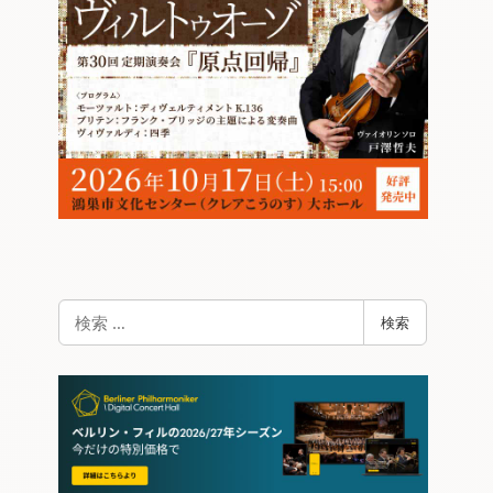
検
検索
索