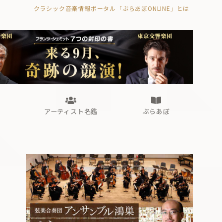
クラシック音楽情報ポータル「ぶらあぼONLINE」とは
の封印の書》
海外公演
FROM編集部
眺望
ぶらあぼブラス！
フォルテピアノ・オデッセイ
アーティスト名鑑
ぶらあぼ
の封印の書》
海外公演
FROM編集部
眺望
ぶらあぼブラス！
フォルテピアノ・オデッセイ