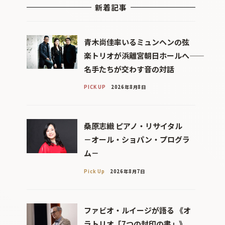
新着記事
青木尚佳率いるミュンヘンの弦
楽トリオが浜離宮朝日ホールへ――
名手たちが交わす音の対話
PICK UP
2026年8月8日
桑原志織 ピアノ・リサイタル
－オール・ショパン・プログラ
ム－
Pick Up
2026年8月7日
ファビオ・ルイージが語る 《オ
ラトリオ「7つの封印の書」》