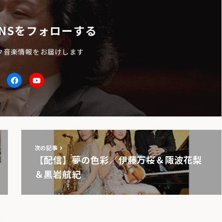
NSをフォローする
ク音楽情報をお届けします
itter
facebook
Youtube
次の記事
【配信】夢の色彩／伊藤万桜＆陬波花梨
＆黒岩航紀