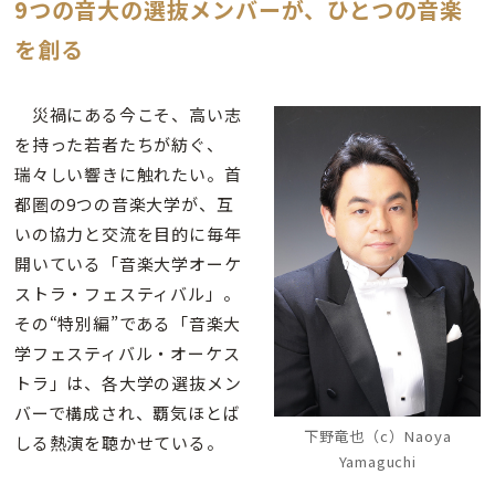
9つの音大の選抜メンバーが、ひとつの音楽
を創る
災禍にある今こそ、高い志
を持った若者たちが紡ぐ、
瑞々しい響きに触れたい。首
都圏の9つの音楽大学が、互
いの協力と交流を目的に毎年
開いている「音楽大学オーケ
ストラ・フェスティバル」。
その“特別編”である「音楽大
学フェスティバル・オーケス
トラ」は、各大学の選抜メン
バーで構成され、覇気ほとば
下野竜也（c）Naoya
しる熱演を聴かせている。
Yamaguchi