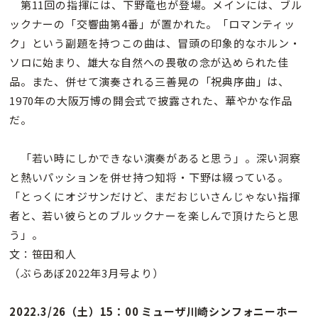
第11回の指揮には、下野竜也が登場。メインには、ブル
ックナーの「交響曲第4番」が置かれた。「ロマンティッ
ク」という副題を持つこの曲は、冒頭の印象的なホルン・
ソロに始まり、雄大な自然への畏敬の念が込められた佳
品。また、併せて演奏される三善晃の「祝典序曲」は、
1970年の大阪万博の開会式で披露された、華やかな作品
だ。
「若い時にしかできない演奏があると思う」。深い洞察
と熱いパッションを併せ持つ知将・下野は綴っている。
「とっくにオジサンだけど、まだおじいさんじゃない指揮
者と、若い彼らとのブルックナーを楽しんで頂けたらと思
う」。
文：笹田和人
（ぶらあぼ2022年3月号より）
2022.3/26（土）15：00 ミューザ川崎シンフォニーホー