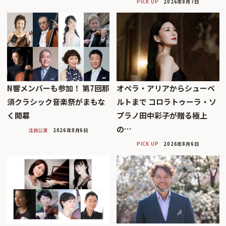
PICK UP
2026年8月7日
N響メンバーも参加！ 第7回那
オペラ・アリアからシューベ
須クラシック音楽祭がまもな
ルトまで コロラトゥーラ・ソ
く開幕
プラノ田中彩子が贈る極上
の…
注目公演
2026年8月6日
PICK UP
2026年8月6日