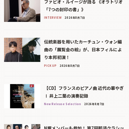
ファビオ・ルイージが語る 《オラトリオ
「7つの封印の書」》
INTERVIEW
2026年8月7日
伝統楽器を用いたカーチュン・ウォン編
曲の「展覧会の絵」が、日本フィルによ
り本邦初演！
PICK UP
2026年8月7日
【CD】フランスのピアノ曲 近代の華やぎ
Ⅰ 井上二葉の演奏記録
New Release Selection
2026年8月7日
N響メンバーも参加！ 第7回那須クラシッ