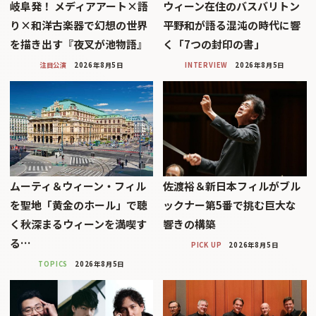
岐阜発！ メディアアート×語
ウィーン在住のバスバリトン
り×和洋古楽器で幻想の世界
平野和が語る混沌の時代に響
を描き出す『夜叉が池物語』
く「7つの封印の書」
注目公演
2026年8月5日
INTERVIEW
2026年8月5日
ムーティ＆ウィーン・フィル
佐渡裕＆新日本フィルがブル
を聖地「黄金のホール」で聴
ックナー第5番で挑む巨大な
く秋深まるウィーンを満喫す
響きの構築
る…
PICK UP
2026年8月5日
TOPICS
2026年8月5日