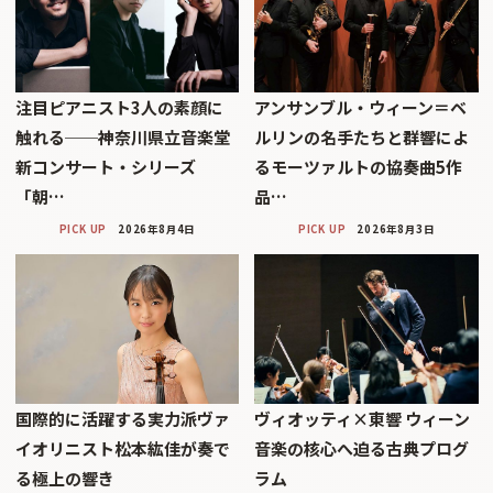
注目ピアニスト3人の素顔に
アンサンブル・ウィーン＝ベ
触れる──神奈川県立音楽堂
ルリンの名手たちと群響によ
新コンサート・シリーズ
るモーツァルトの協奏曲5作
「朝…
品…
PICK UP
2026年8月4日
PICK UP
2026年8月3日
国際的に活躍する実力派ヴァ
ヴィオッティ×東響 ウィーン
イオリニスト松本紘佳が奏で
音楽の核心へ迫る古典プログ
る極上の響き
ラム