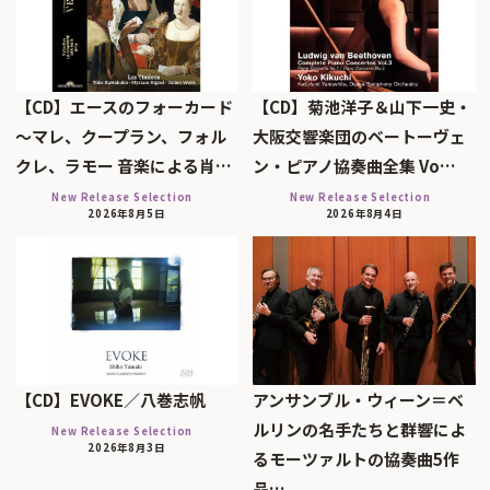
【CD】エースのフォーカード
【CD】菊池洋子＆山下一史・
～マレ、クープラン、フォル
大阪交響楽団のベートーヴェ
クレ、ラモー 音楽による肖…
ン・ピアノ協奏曲全集 Vo…
New Release Selection
New Release Selection
2026年8月5日
2026年8月4日
【CD】EVOKE／八巻志帆
アンサンブル・ウィーン＝ベ
ルリンの名手たちと群響によ
New Release Selection
2026年8月3日
るモーツァルトの協奏曲5作
品…