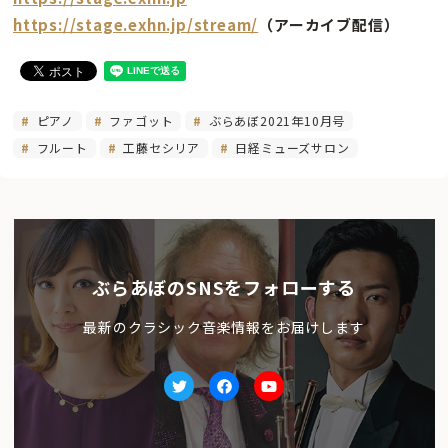
https://stage.exhn.jp/stream/
（アーカイブ配信）
ピアノ
ファゴット
ぶらあぼ2021年10月号
フルート
工藤セシリア
日経ミューズサロン
ぶらあぼのSNSをフォローする
最新のクラシック音楽情報をお届けします
Twitter
facebook
Youtube