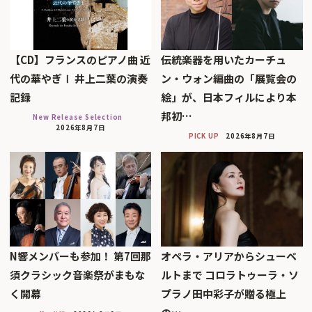
【CD】フランスのピアノ曲 近
伝統楽器を用いたカーチュ
代の華やぎⅠ 井上二葉の演奏
ン・ウォン編曲の「展覧会の
記録
絵」が、日本フィルにより本
邦初…
New Release Selection
2026年8月7日
PICK UP
2026年8月7日
N響メンバーも参加！ 第7回那
オペラ・アリアからシューベ
須クラシック音楽祭がまもな
ルトまで コロラトゥーラ・ソ
く開幕
プラノ田中彩子が贈る極上