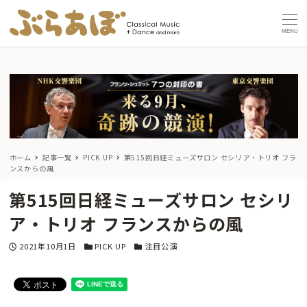
MENU
ホーム
記事一覧
PICK UP
第515回日経ミューズサロン セシリア・トリオ フラ
ンスからの風
第515回日経ミューズサロン セシリ
ア・トリオ フランスからの風
投稿日
カテゴリー
カテゴリー
2021年10月1日
PICK UP
注目公演