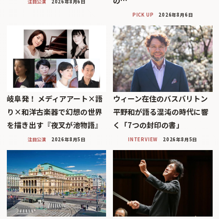
の…
注目公演
2026年8月6日
PICK UP
2026年8月6日
岐阜発！ メディアアート×語
ウィーン在住のバスバリトン
り×和洋古楽器で幻想の世界
平野和が語る混沌の時代に響
を描き出す『夜叉が池物語』
く「7つの封印の書」
注目公演
2026年8月5日
INTERVIEW
2026年8月5日