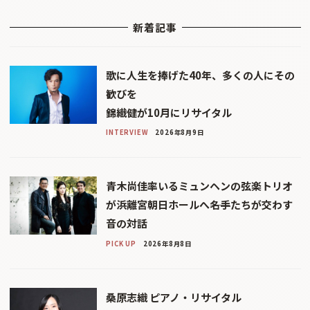
新着記事
歌に人生を捧げた40年、多くの人にその
歓びを
錦織健が10月にリサイタル
INTERVIEW
2026年8月9日
青木尚佳率いるミュンヘンの弦楽トリオ
が浜離宮朝日ホールへ――名手たちが交わす
音の対話
PICK UP
2026年8月8日
桑原志織 ピアノ・リサイタル