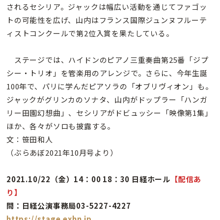
されるセシリア。ジャックは幅広い活動を通じてファゴッ
トの可能性を広げ、山内はフランス国際ジュンヌフルーテ
ィストコンクールで第2位入賞を果たしている。
ステージでは、ハイドンのピアノ三重奏曲第25番「ジプ
シー・トリオ」を管楽用のアレンジで。さらに、今年生誕
100年で、パリに学んだピアソラの「オブリヴィオン」も。
ジャックがグリンカのソナタ、山内がドップラー「ハンガ
リー田園幻想曲」、セシリアがドビュッシー「映像第1集」
ほか、各々がソロも披露する。
文：笹田和人
（ぶらあぼ2021年10月号より）
2021.10/22（金）14：00 18：30 日経ホール
【配信あ
り】
問：日経公演事務局03-5227-4227
https://stage.exhn.jp