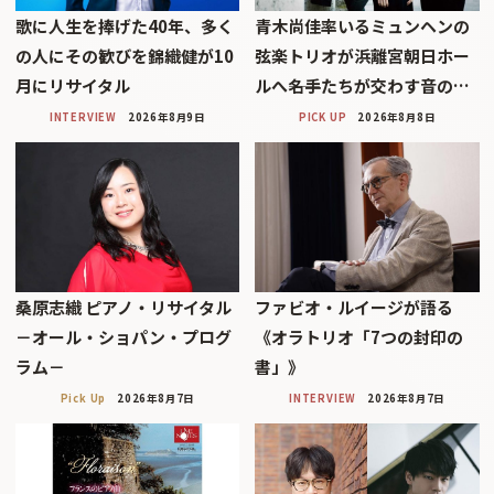
歌に人生を捧げた40年、多く
青木尚佳率いるミュンヘンの
の人にその歓びを錦織健が10
弦楽トリオが浜離宮朝日ホー
月にリサイタル
ルへ――名手たちが交わす音の…
INTERVIEW
2026年8月9日
PICK UP
2026年8月8日
桑原志織 ピアノ・リサイタル
ファビオ・ルイージが語る
－オール・ショパン・プログ
《オラトリオ「7つの封印の
ラム－
書」》
Pick Up
2026年8月7日
INTERVIEW
2026年8月7日