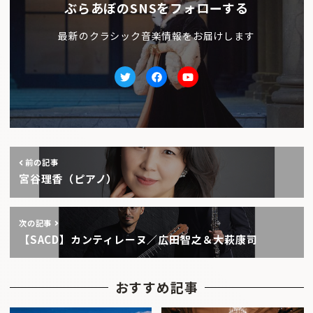
ぶらあぼのSNSをフォローする
最新のクラシック音楽情報をお届けします
Twitter
facebook
Youtube
前の記事
宮谷理香（ピアノ）
次の記事
【SACD】カンティレーヌ／広田智之＆大萩康司
おすすめ記事