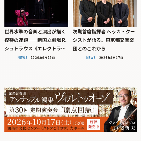
世界水準の音楽と演出が描く
次期首席指揮者 ペッカ・クー
復讐の連鎖──新国立劇場 R.
シストが語る、東京都交響楽
シュトラウス《エレクトラ…
団とのこれから
NEWS
2026年6月29日
NEWS
2026年6月17日