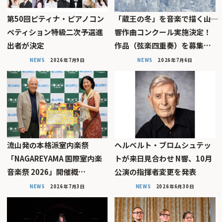
第50回ピティナ・ピアノコン
「蔵王の冬」を音楽で描く――山
ペティション特級二次予選進
響作曲コンクール実施決定！
出者が決定
作品（弦楽四重奏）を募集…
NEWS
2026年7月9日
NEWS
2026年7月6日
流山発の本格派室内楽祭
ヘルベルト・ブロムシュテッ
「NAGAREYAMA 国際室内楽
トが来日見合わせ N響、10月
音楽祭 2026」開催概…
公演の指揮者変更を発表
NEWS
2026年7月3日
NEWS
2026年6月30日