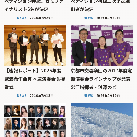
ペティション特級、セミファ
ペティション特級三次予選進
イナリスト6名が決定
出者が決定
NEWS
2026年7月29日
NEWS
2026年7月27日
【速報レポート】2026年度
京都市交響楽団の2027年度定
武満徹作曲賞 本選演奏会＆授
期演奏会ラインナップが発表――
賞式
常任指揮者・沖澤のど…
NEWS
2026年7月13日
NEWS
2026年7月10日