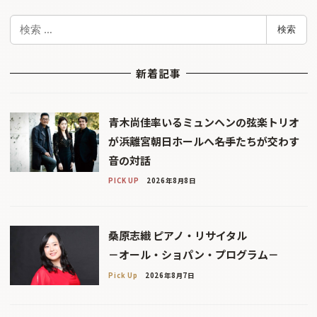
検
検索
索
新着記事
青木尚佳率いるミュンヘンの弦楽トリオ
が浜離宮朝日ホールへ――名手たちが交わす
音の対話
PICK UP
2026年8月8日
桑原志織 ピアノ・リサイタル
－オール・ショパン・プログラム－
Pick Up
2026年8月7日