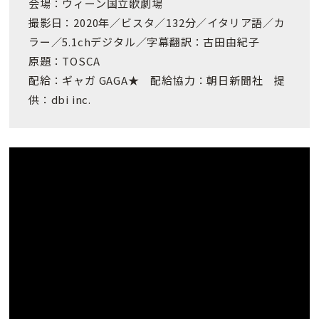
会場：ウィーン国立歌劇場
撮影日：2020年／ビスタ／132分／イタリア語／カ
ラー／5.1chデジタル／字幕翻訳：古田由紀子
原題：TOSCA
配給：ギャガ GAGA★ 配給協力：朝日新聞社 提
供：dbi inc.