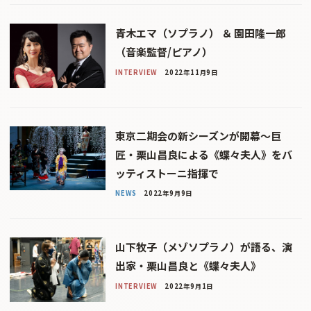
青木エマ（ソプラノ） ＆ 園田隆一郎
（音楽監督/ピアノ）
INTERVIEW
2022年11月9日
東京二期会の新シーズンが開幕〜巨
匠・栗山昌良による《蝶々夫人》をバ
ッティストーニ指揮で
NEWS
2022年9月9日
山下牧子（メゾソプラノ）が語る、演
出家・栗山昌良と《蝶々夫人》
INTERVIEW
2022年9月1日