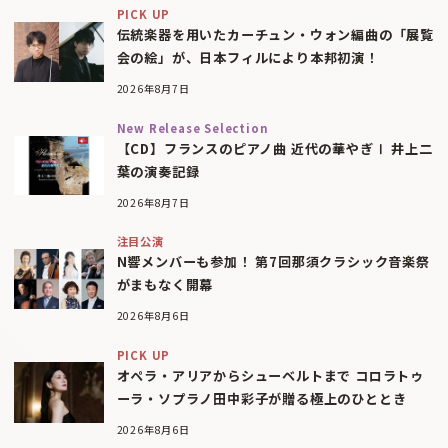
PICK UP
伝統楽器を用いたカーチュン・ウォン編曲の「展覧
会の絵」が、日本フィルにより本邦初演！
2026年8月7日
New Release Selection
【CD】フランスのピアノ曲 近代の華やぎⅠ 井上二
葉の演奏記録
2026年8月7日
注目公演
N響メンバーも参加！ 第7回那須クラシック音楽祭
がまもなく開幕
2026年8月6日
PICK UP
オペラ・アリアからシューベルトまで コロラトゥ
ーラ・ソプラノ田中彩子が贈る極上のひととき
2026年8月6日