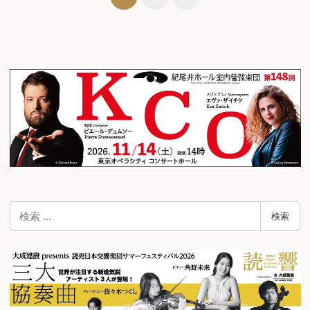
稿
ナ
ビ
ゲ
ー
シ
ョ
ン
検
検索
索