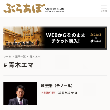
MENU
ホーム
記事一覧
青木エマ
青木エマ
城 宏憲（テノール）
INTERVIEW
2023年11月4日