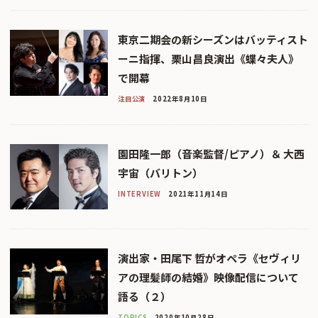
東京二期会の新シーズンはバッティスト
ーニ指揮、栗山昌良演出《蝶々夫人》
で開幕
注目公演
2022年8月10日
園田隆一郎（音楽監督/ピアノ）＆ 大西
宇宙（バリトン）
INTERVIEW
2021年11月14日
演出家・田尾下 哲がオペラ《セヴィリ
アの理髪師の結婚》映像配信について
語る（２）
TOPICS
2020年10月28日