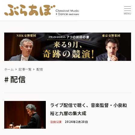
MENU
ホーム
記事一覧
配信
配信
ライブ配信で聴く、音楽監督・小泉和
裕と九響の集大成
注目公演
2024年2月20日