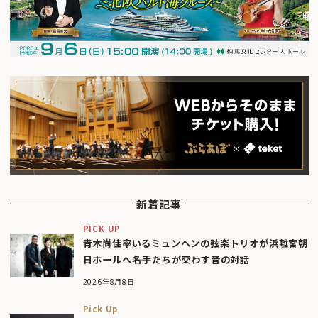
新着記事
PICK UP
青木尚佳率いるミュンヘンの弦楽トリオが浜離宮朝
日ホールへ――名手たちが交わす音の対話
2026年8月8日
Pick Up