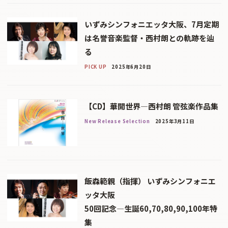
いずみシンフォニエッタ大阪、7月定期
は名誉音楽監督・西村朗との軌跡を辿
る
PICK UP
2025年6月20日
【CD】華開世界―西村朗 管弦楽作品集
New Release Selection
2025年3月11日
飯森範親（指揮） いずみシンフォニエ
ッタ大阪
50回記念—生誕60,70,80,90,100年特
集