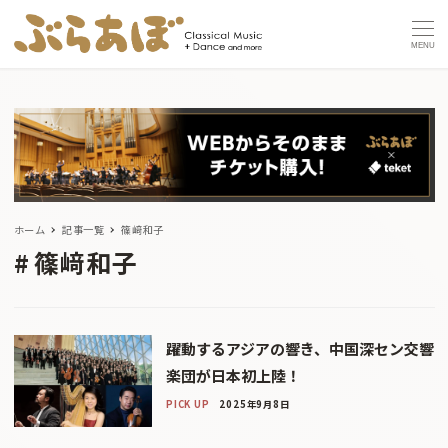
MENU
ホーム
記事一覧
篠﨑和子
篠﨑和子
躍動するアジアの響き、中国深セン交響
楽団が日本初上陸！
PICK UP
2025年9月8日