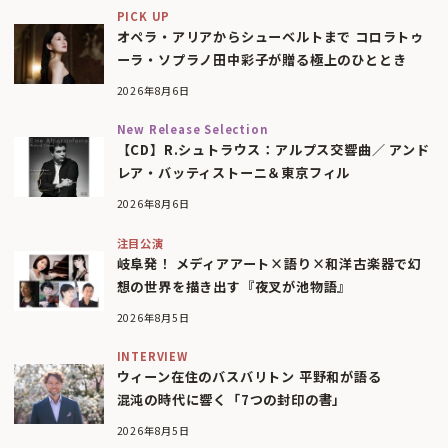
PICK UP
オペラ・アリアからシューベルトまで コロラトゥ
ーラ・ソプラノ田中彩子が贈る極上のひととき
2026年8月6日
New Release Selection
【CD】R.シュトラウス：アルプス交響曲／ アンド
レア・バッティストーニ＆東京フィル
2026年8月6日
注目公演
岐阜発！ メディアアート×語り×和洋古楽器で幻
想の世界を描き出す『夜叉が池物語』
2026年8月5日
INTERVIEW
ウィーン在住のバスバリトン 平野和が語る
混沌の時代に響く「7つの封印の書」
2026年8月5日