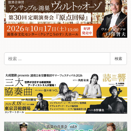
検
検索
索