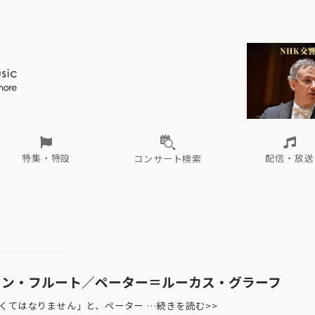
ール
（毎月更新）
東
電子版（無料・月刊）
トピックス
関西
フェスタサマーミューザKAWASAKI 2026
北海道・東北
注目公演
配布場所
インタビュー
中部
定期購読
中国・四国
CD新譜
N響＆東響 《7つ
九州・沖縄
書籍近刊
ロが推す！間違いないオーケストラコンサート
過去の特集
の先と
ブ配信スケジュール
さ
オーケストラの楽屋から
た
な
有料ライブ配信スケジュール
は
ま
や
海の向こうの音楽家
ら
わ
Aからの
載
特集・特設
配信・放送
コンサート検索
ール
（毎月更新）
東
電子版（無料・月刊）
トピックス
関西
フェスタサマーミューザKAWASAKI 2026
北海道・東北
注目公演
配布場所
インタビュー
中部
定期購読
中国・四国
CD新譜
N響＆東響 《7つ
九州・沖縄
書籍近刊
ロが推す！間違いないオーケストラコンサート
過去の特集
の先と
ブ配信スケジュール
さ
オーケストラの楽屋から
た
な
有料ライブ配信スケジュール
は
ま
や
海の向こうの音楽家
ら
わ
Aからの
載
イン・フルート／ペーター＝ルーカス・グラーフ
くてはなりません」と、ペーター …続きを読む>>