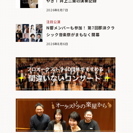
やぎⅠ 井上二葉の演奏記録
2026年8月7日
注目公演
N響メンバーも参加！ 第7回那須クラ
シック音楽祭がまもなく開幕
2026年8月6日