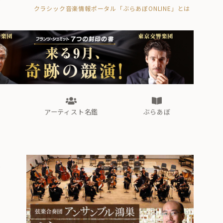
クラシック音楽情報ポータル「ぶらあぼONLINE」とは
の封印の書》
海外公演
FROM編集部
眺望
ぶらあぼブラス！
フォルテピアノ・オデッセイ
アーティスト名鑑
ぶらあぼ
の封印の書》
海外公演
FROM編集部
眺望
ぶらあぼブラス！
フォルテピアノ・オデッセイ