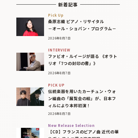
新着記事
Pick Up
桑原志織 ピアノ・リサイタル
－オール・ショパン・プログラム－
2026年8月7日
INTERVIEW
ファビオ・ルイージが語る 《オラト
リオ「7つの封印の書」》
2026年8月7日
PICK UP
伝統楽器を用いたカーチュン・ウォ
ン編曲の「展覧会の絵」が、日本フ
ィルにより本邦初演！
2026年8月7日
New Release Selection
【CD】フランスのピアノ曲 近代の華