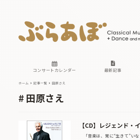
ニュース
ヤマハホ
番組一覧
東京・関
ぶらあぼ
現場のプ
古楽とそ
無料ライ
あ
か
過去の連
コンサートカレンダー
最新記事
ホーム
記事一覧
田原さえ
ニュース
ヤマハホ
番組一覧
東京・関
ぶらあぼ
田原さえ
現場のプ
古楽とそ
無料ライ
あ
か
過去の連
【CD】レジェンド・
「音楽は、常に“生きて”いな