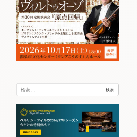
検
検索
索