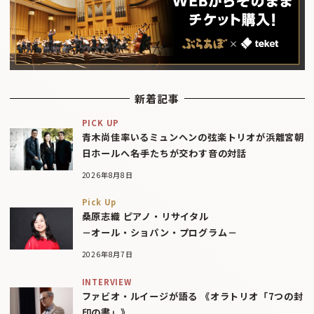
新着記事
PICK UP
青木尚佳率いるミュンヘンの弦楽トリオが浜離宮朝
日ホールへ――名手たちが交わす音の対話
2026年8月8日
Pick Up
桑原志織 ピアノ・リサイタル
－オール・ショパン・プログラム－
2026年8月7日
INTERVIEW
ファビオ・ルイージが語る 《オラトリオ「7つの封
印の書」》