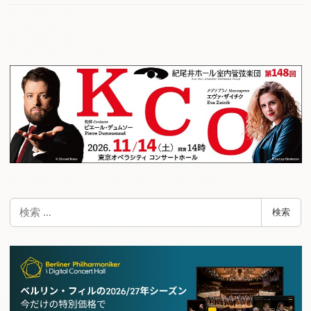
検
検索
索