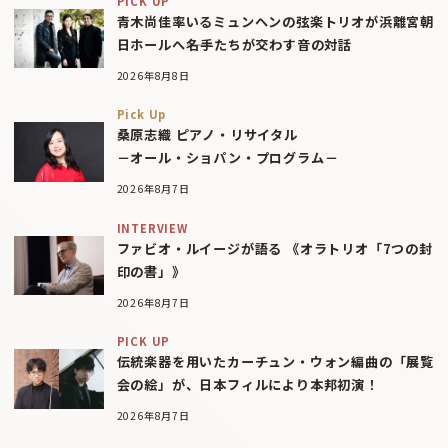
PICK UP
青木尚佳率いるミュンヘンの弦楽トリオが浜離宮朝
日ホールへ――名手たちが交わす音の対話
2026年8月8日
Pick Up
桑原志織 ピアノ・リサイタル
－オール・ショパン・プログラム－
2026年8月7日
INTERVIEW
ファビオ・ルイージが語る 《オラトリオ「7つの封
印の書」》
2026年8月7日
PICK UP
伝統楽器を用いたカーチュン・ウォン編曲の「展覧
会の絵」が、日本フィルにより本邦初演！
2026年8月7日