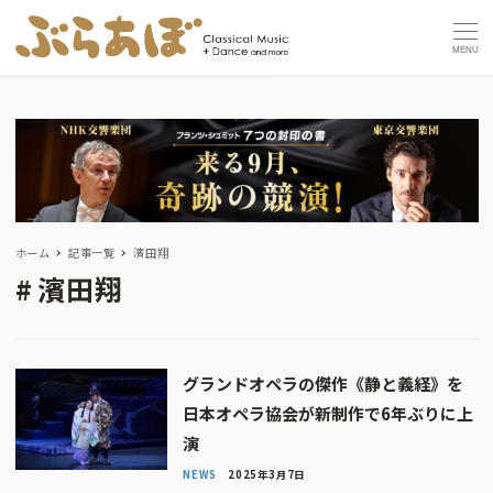
MENU
ホーム
記事一覧
濱田翔
濱田翔
グランドオペラの傑作《静と義経》を
日本オペラ協会が新制作で6年ぶりに上
演
NEWS
2025年3月7日