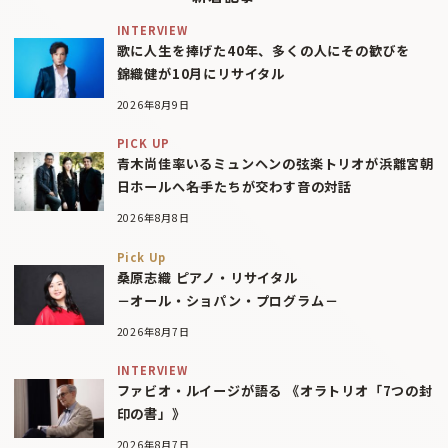
INTERVIEW
歌に人生を捧げた40年、多くの人にその歓びを
錦織健が10月にリサイタル
2026年8月9日
PICK UP
青木尚佳率いるミュンヘンの弦楽トリオが浜離宮朝
日ホールへ――名手たちが交わす音の対話
2026年8月8日
Pick Up
桑原志織 ピアノ・リサイタル
－オール・ショパン・プログラム－
2026年8月7日
INTERVIEW
ファビオ・ルイージが語る 《オラトリオ「7つの封
印の書」》
2026年8月7日