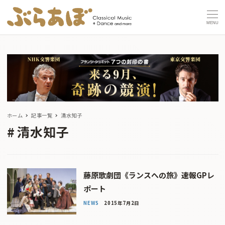
MENU
ホーム
記事一覧
清水知子
清水知子
藤原歌劇団《ランスへの旅》速報GPレ
ポート
NEWS
2015年7月2日