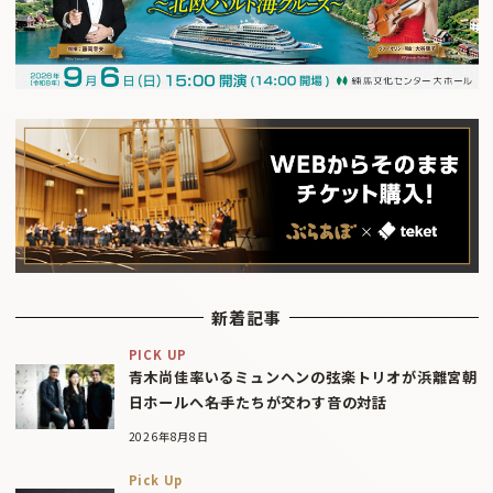
新着記事
PICK UP
青木尚佳率いるミュンヘンの弦楽トリオが浜離宮朝
日ホールへ――名手たちが交わす音の対話
2026年8月8日
Pick Up