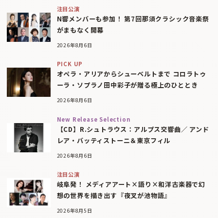
注目公演
N響メンバーも参加！ 第7回那須クラシック音楽祭
がまもなく開幕
2026年8月6日
PICK UP
オペラ・アリアからシューベルトまで コロラトゥ
ーラ・ソプラノ田中彩子が贈る極上のひととき
2026年8月6日
New Release Selection
【CD】R.シュトラウス：アルプス交響曲／ アンド
レア・バッティストーニ＆東京フィル
2026年8月6日
注目公演
岐阜発！ メディアアート×語り×和洋古楽器で幻
想の世界を描き出す『夜叉が池物語』
2026年8月5日