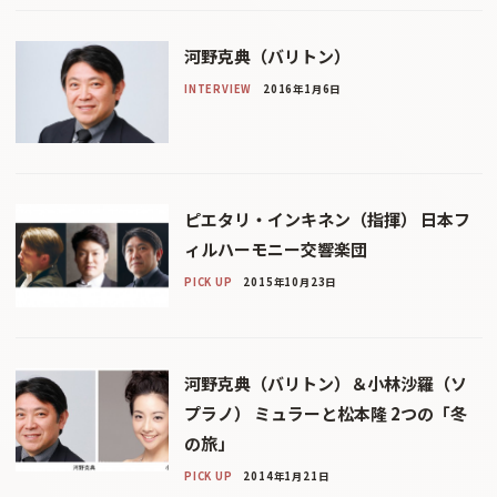
河野克典（バリトン）
INTERVIEW
2016年1月6日
ピエタリ・インキネン（指揮） 日本フ
ィルハーモニー交響楽団
PICK UP
2015年10月23日
河野克典（バリトン）＆小林沙羅（ソ
プラノ） ミュラーと松本隆 2つの「冬
の旅」
PICK UP
2014年1月21日