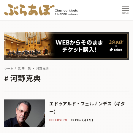
MENU
ホーム
記事一覧
河野克典
河野克典
エドゥアルド・フェルナンデス（ギタ
ー）
INTERVIEW
2019年7月17日