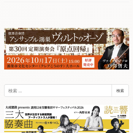
検
検索
索