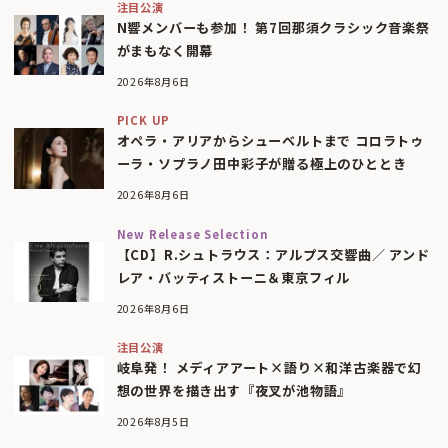
注目公演
N響メンバーも参加！ 第7回那須クラシック音楽祭
がまもなく開幕
2026年8月6日
PICK UP
オペラ・アリアからシューベルトまで コロラトゥ
ーラ・ソプラノ田中彩子が贈る極上のひととき
2026年8月6日
New Release Selection
【CD】R.シュトラウス：アルプス交響曲／ アンド
レア・バッティストーニ＆東京フィル
2026年8月6日
注目公演
岐阜発！ メディアアート×語り×和洋古楽器で幻
想の世界を描き出す『夜叉が池物語』
2026年8月5日