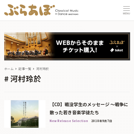
MENU
ホーム
記事一覧
河村玲於
河村玲於
【CD】戦没学生のメッセージ 〜戦争に
散った若き音楽学徒たち
New Release Selection
2018年9月7日