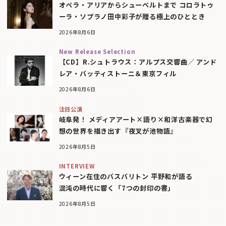
オペラ・アリアからシューベルトまで コロラトゥ
ーラ・ソプラノ田中彩子が贈る極上のひととき
2026年8月6日
New Release Selection
【CD】R.シュトラウス：アルプス交響曲／ アンド
レア・バッティストーニ＆東京フィル
2026年8月6日
注目公演
岐阜発！ メディアアート×語り×和洋古楽器で幻
想の世界を描き出す『夜叉が池物語』
2026年8月5日
INTERVIEW
ウィーン在住のバスバリトン 平野和が語る
混沌の時代に響く「7つの封印の書」
2026年8月5日