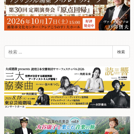
検
検索
索