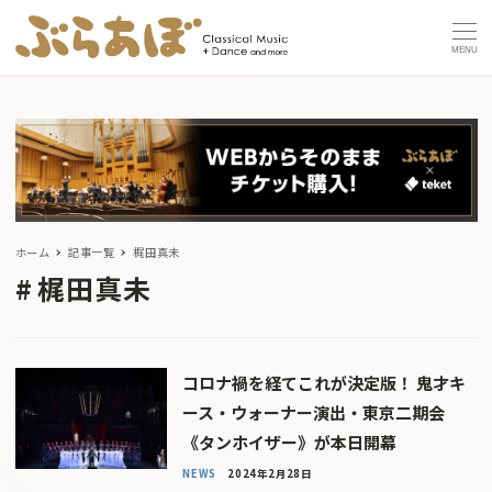
MENU
ホーム
記事一覧
梶田真未
梶田真未
コロナ禍を経てこれが決定版！ 鬼才キ
ース・ウォーナー演出・東京二期会
《タンホイザー》が本日開幕
NEWS
2024年2月28日