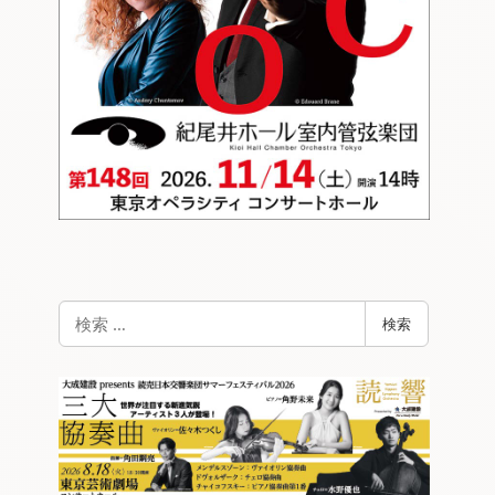
検
検索
索