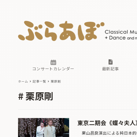
ニュース
ヤマハホ
番組一覧
東京・関
ぶらあぼ
現場のプ
古楽とそ
無料ライ
あ
か
過去の連
コンサートカレンダー
最新記事
ホーム
記事一覧
栗原剛
ニュース
ヤマハホ
番組一覧
東京・関
ぶらあぼ
栗原剛
現場のプ
古楽とそ
無料ライ
あ
か
過去の連
東京二期会《蝶々夫人》
栗山昌良演出による純日本的な