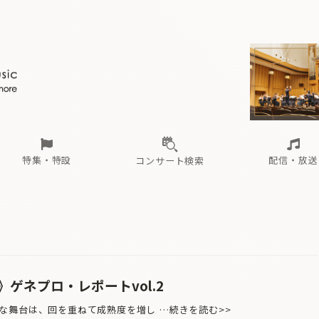
ール
（毎月更新）
東
電子版（無料・月刊）
トピックス
関西
フェスタサマーミューザKAWASAKI 2026
北海道・東北
注目公演
配布場所
インタビュー
中部
定期購読
中国・四国
CD新譜
N響＆東響 《7つ
九州・沖縄
書籍近刊
ロが推す！間違いないオーケストラコンサート
過去の特集
の先と
ブ配信スケジュール
さ
オーケストラの楽屋から
た
な
有料ライブ配信スケジュール
は
ま
や
海の向こうの音楽家
ら
わ
Aからの
載
特集・特設
配信・放送
コンサート検索
ール
（毎月更新）
東
電子版（無料・月刊）
トピックス
関西
フェスタサマーミューザKAWASAKI 2026
北海道・東北
注目公演
配布場所
インタビュー
中部
定期購読
中国・四国
CD新譜
N響＆東響 《7つ
九州・沖縄
書籍近刊
ロが推す！間違いないオーケストラコンサート
過去の特集
の先と
ブ配信スケジュール
さ
オーケストラの楽屋から
た
な
有料ライブ配信スケジュール
は
ま
や
海の向こうの音楽家
ら
わ
Aからの
載
ゲネプロ・レポートvol.2
舞台は、回を重ねて成熟度を増し …続きを読む>>