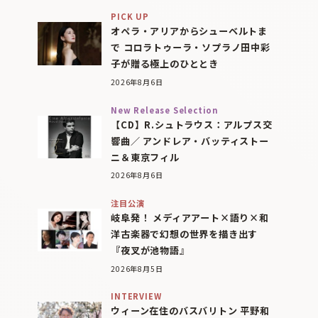
PICK UP
オペラ・アリアからシューベルトま
で コロラトゥーラ・ソプラノ田中彩
子が贈る極上のひととき
2026年8月6日
New Release Selection
【CD】R.シュトラウス：アルプス交
響曲／ アンドレア・バッティストー
ニ＆東京フィル
2026年8月6日
注目公演
岐阜発！ メディアアート×語り×和
洋古楽器で幻想の世界を描き出す
『夜叉が池物語』
2026年8月5日
INTERVIEW
ウィーン在住のバスバリトン 平野和