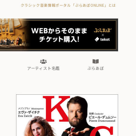
クラシック音楽情報ポータル「ぶらあぼONLINE」とは
の封印の書》
海外公演
FROM編集部
眺望
ぶらあぼブラス！
フォルテピアノ・オデッセイ
アーティスト名鑑
ぶらあぼ
の封印の書》
海外公演
FROM編集部
眺望
ぶらあぼブラス！
フォルテピアノ・オデッセイ