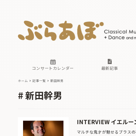
ニュース
ヤマハホ
番組一覧
東京・関
ぶらあぼ
現場のプ
古楽とそ
無料ライ
あ
か
過去の連
コンサートカレンダー
最新記事
ホーム
記事一覧
新田幹男
ニュース
ヤマハホ
番組一覧
東京・関
ぶらあぼ
新田幹男
現場のプ
古楽とそ
無料ライ
あ
か
過去の連
INTERVIEW イ
マルチな鬼才が魅せるブラスの