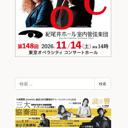
検
検索
索