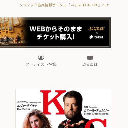
クラシック音楽情報ポータル「ぶらあぼONLINE」とは
の封印の書》
海外公演
FROM編集部
眺望
ぶらあぼブラス！
フォルテピアノ・オデッセイ
アーティスト名鑑
ぶらあぼ
の封印の書》
海外公演
FROM編集部
眺望
ぶらあぼブラス！
フォルテピアノ・オデッセイ