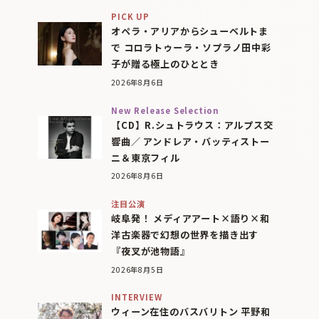
PICK UP
オペラ・アリアからシューベルトま
で コロラトゥーラ・ソプラノ田中彩
子が贈る極上のひととき
2026年8月6日
New Release Selection
【CD】R.シュトラウス：アルプス交
響曲／ アンドレア・バッティストー
ニ＆東京フィル
2026年8月6日
注目公演
岐阜発！ メディアアート×語り×和
洋古楽器で幻想の世界を描き出す
『夜叉が池物語』
2026年8月5日
INTERVIEW
ウィーン在住のバスバリトン 平野和