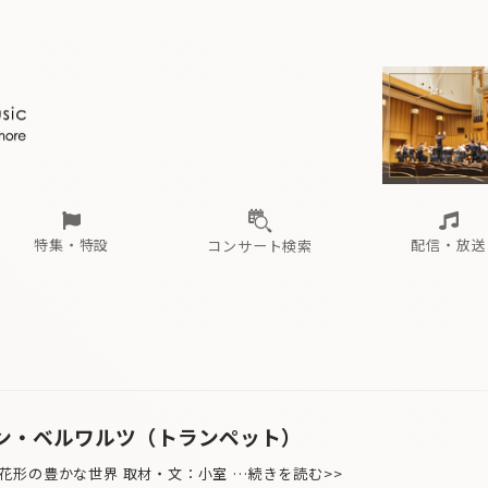
ール
（毎月更新）
東
電子版（無料・月刊）
トピックス
関西
フェスタサマーミューザKAWASAKI 2026
北海道・東北
注目公演
配布場所
インタビュー
中部
定期購読
中国・四国
CD新譜
N響＆東響 《7つ
九州・沖縄
書籍近刊
ロが推す！間違いないオーケストラコンサート
過去の特集
の先と
ブ配信スケジュール
さ
オーケストラの楽屋から
た
な
有料ライブ配信スケジュール
は
ま
や
海の向こうの音楽家
ら
わ
Aからの
載
特集・特設
配信・放送
コンサート検索
ール
（毎月更新）
東
電子版（無料・月刊）
トピックス
関西
フェスタサマーミューザKAWASAKI 2026
北海道・東北
注目公演
配布場所
インタビュー
中部
定期購読
中国・四国
CD新譜
N響＆東響 《7つ
九州・沖縄
書籍近刊
ロが推す！間違いないオーケストラコンサート
過去の特集
の先と
ブ配信スケジュール
さ
オーケストラの楽屋から
た
な
有料ライブ配信スケジュール
は
ま
や
海の向こうの音楽家
ら
わ
Aからの
載
エルーン・ベルワルツ（トランペット）
花形の豊かな世界 取材・文：小室 …続きを読む>>