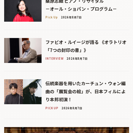
桑原志織 ピアノ・リサイタル
－オール・ショパン・プログラム－
Pick Up
2026年8月7日
ファビオ・ルイージが語る 《オラトリオ
「7つの封印の書」》
INTERVIEW
2026年8月7日
伝統楽器を用いたカーチュン・ウォン編
曲の「展覧会の絵」が、日本フィルによ
り本邦初演！
PICK UP
2026年8月7日