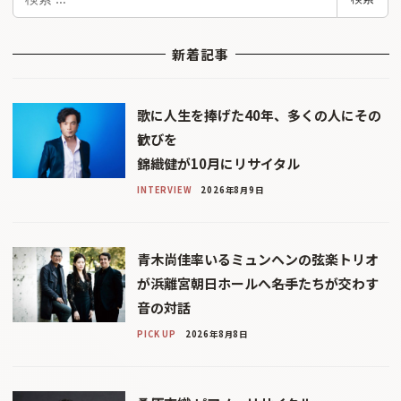
索
新着記事
歌に人生を捧げた40年、多くの人にその
歓びを
錦織健が10月にリサイタル
INTERVIEW
2026年8月9日
青木尚佳率いるミュンヘンの弦楽トリオ
が浜離宮朝日ホールへ――名手たちが交わす
音の対話
PICK UP
2026年8月8日