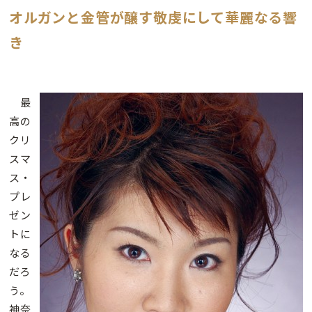
オルガンと金管が醸す敬虔にして華麗なる響
き
最
高の
クリ
スマ
ス・
プレ
ゼン
トに
なる
だろ
う。
神奈