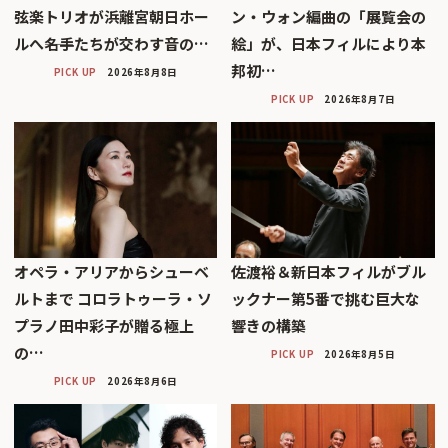
弦楽トリオが浜離宮朝日ホー
ン・ウォン編曲の「展覧会の
ルへ――名手たちが交わす音の…
絵」が、日本フィルにより本
邦初…
PICK UP
2026年8月8日
PICK UP
2026年8月7日
オペラ・アリアからシューベ
佐渡裕＆新日本フィルがブル
ルトまで コロラトゥーラ・ソ
ックナー第5番で挑む巨大な
プラノ田中彩子が贈る極上
響きの構築
の…
PICK UP
2026年8月5日
PICK UP
2026年8月6日