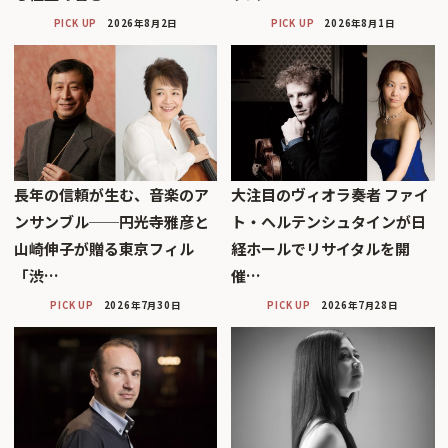
PICK UP
2026年8月2日
PICK UP
2026年8月1日
長年の信頼が生む、音楽のア
大注目のヴィオラ奏者 ファイ
ンサンブル──円光寺雅彦と
ト・ヘルテンシュタインが日
山崎伸子が贈る東京フィル
経ホールでリサイタルを開
「渋…
催…
PICK UP
2026年7月30日
PICK UP
2026年7月28日