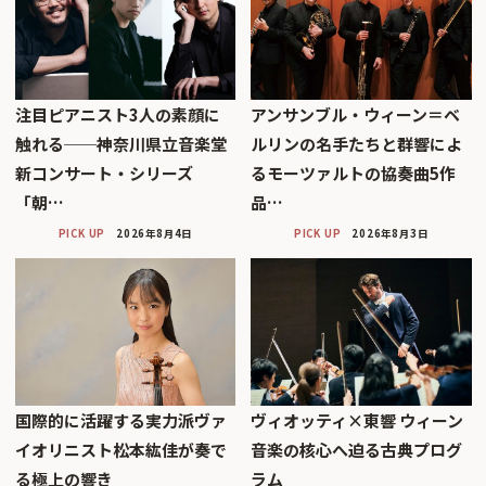
注目ピアニスト3人の素顔に
アンサンブル・ウィーン＝ベ
触れる──神奈川県立音楽堂
ルリンの名手たちと群響によ
新コンサート・シリーズ
るモーツァルトの協奏曲5作
「朝…
品…
PICK UP
2026年8月4日
PICK UP
2026年8月3日
国際的に活躍する実力派ヴァ
ヴィオッティ×東響 ウィーン
イオリニスト松本紘佳が奏で
音楽の核心へ迫る古典プログ
る極上の響き
ラム