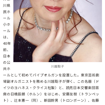
川県
民ホ
ール
小ホ
ール
は、
40年
前、
日本
の公
川越聡子
共ホ
ールとして初めてパイプオルガンを設置した。東京芸術劇
場副オルガニストを務める川越聡子が弾く、この名器（ド
イツのヨハネス・クライス社製）と、読売日本交響楽団首
席の日橋辰朗（ホルン）をはじめ、安藤友樹（トランペッ
ト）、辻本憲一（同）、新田幹男（トロンボーン）、佐藤