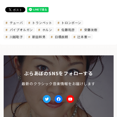
テューバ
トランペット
トロンボーン
パイプオルガン
ホルン
佐藤和彦
安藤友樹
川越聡子
新田幹男
日橋辰朗
辻本憲一
ぶらあぼのSNSをフォローする
最新のクラシック音楽情報をお届けします
Twitter
facebook
Youtube