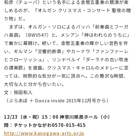
和彦（テューバ）という名手による金管五重奏の競演が楽
しめるのが、『オルガン クリスマス・コンサート 聖夜の贈
り物』だ。
まずは、オルガン・ソロによるバッハ「前奏曲とフーガ
ハ長調」（BWV547）と、メシアン「神はわれらのうちに」
で厳かに幕開け。続いて、金管五重奏の輝かしい音色を伴
い、ギルマン「交響的断章」やカーナウ「ファンファーレ
とフローリッシュ」、リンドベルイ「ダーラナの古い牧舎
の讃美歌」を披露。クリスマス・キャロルのメドレーに至
っては、祝祭的な気分が一気に頂点へ。この贅沢な時間、
大切な人と分かち合いたい。
文：笹田和人
（ぶらあぼ ＋ Danza inside 2015年12月号から）
12/23（水・祝）15：00 神奈川県民ホール（小）
問：チケットかながわ0570-015-415
http://www.kanagawa-arts.or.jp