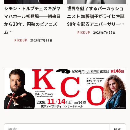
シモン・トルプチェスキがヤ
世界を魅了するパーカッショ
マハホール初登場──初来日
ニスト 加藤訓子がライヒ生誕
から20年、円熟のピアニズ
90年を彩るアニバーサリー…
ム…
PICK UP
2026年7月27日
PICK UP
2026年7月28日
検
検索