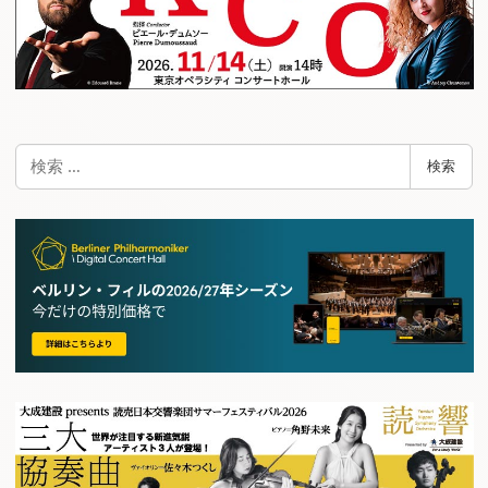
検
検索
索