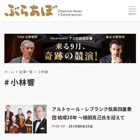
MENU
ホーム
記事一覧
小林響
小林響
アルトゥール・レブランク弦楽四重奏
団 結成30年 〜植田克己氏を迎えて
PICK UP
2018年9月20日