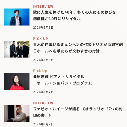
INTERVIEW
歌に人生を捧げた40年、多くの人にその歓びを
錦織健が10月にリサイタル
2026年8月9日
PICK UP
青木尚佳率いるミュンヘンの弦楽トリオが浜離宮朝
日ホールへ――名手たちが交わす音の対話
2026年8月8日
Pick Up
桑原志織 ピアノ・リサイタル
－オール・ショパン・プログラム－
2026年8月7日
INTERVIEW
ファビオ・ルイージが語る 《オラトリオ「7つの封
印の書」》
2026年8月7日